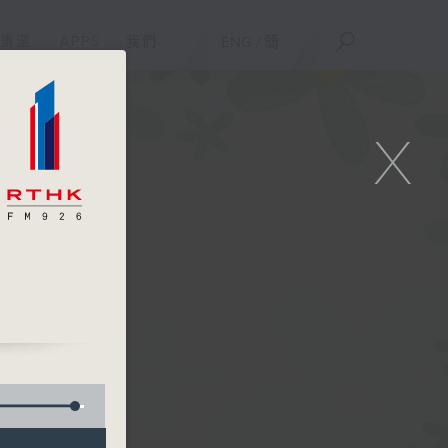
重溫
APPS
我們
ENG
/
簡
X