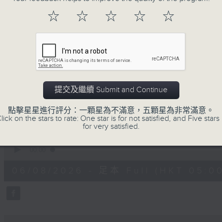
注意的事項 及行山等實用貼士
☆
☆
☆
☆
☆
清晨爽利之齊齊做早操
提交及繼續 Submit and Continue
06/08/2026
點擊星星進行評分：一顆星為不滿意，五顆星為非常滿意。
lick on the stars to rate: One star is for not satisfied, and Five stars 
for very satisfied.
清晨爽利 （與第五台聯播）
0
seconds
00:00
of
1
06/08/2026 - 足本 Full (HKT 05:00
hour,
17
minutes,
8
seconds
Volume
90%
0