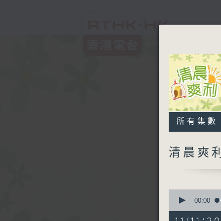
所有集數
清晨爽
0
seconds
00:00
of
1
11/11/2