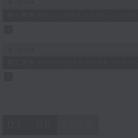
seconds
00:00
of
52
第一部份 Part 1 (HKT 05:04 - 06:00
minutes,
20
seconds
Volume
90%
0
seconds
00:00
of
24
第二部份 Part 2 (HKT 06:04 - 06:35
minutes,
58
seconds
Volume
90%
07 - 08
2026