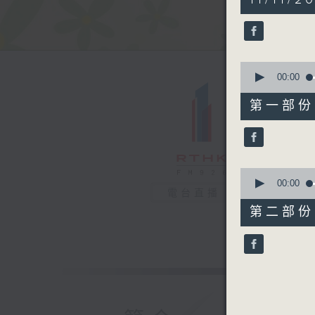
hour,
18
minutes,
43
seconds
90%
0
seconds
00:00
of
52
第一部份 P
minutes,
40
seconds
90%
0
seconds
00:00
電台直播
of
26
第二部份 P
minutes,
13
seconds
90%