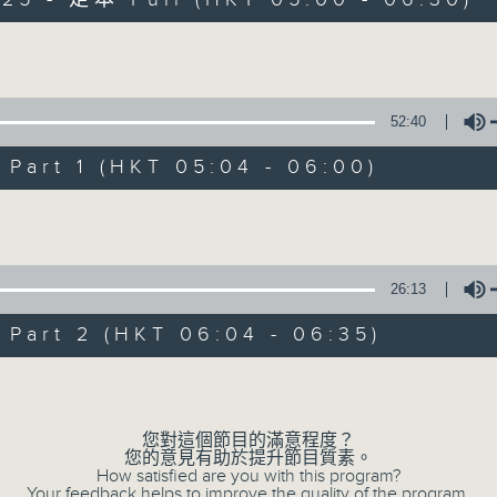
Volume
52:40
art 1 (HKT 05:04 - 06:00)
清晨爽利 （與第
Volume
聯絡
所有集數
26:13
art 2 (HKT 06:04 - 06:35)
您喜歡這個節目嗎?
Volume
「清晨爽利」節目內容豐富，集保健、生活
您對這個節目的滿意程度？
您的意見有助於提升節目質素。
「健健康康在清晨」 由 專業導師教授不同
How satisfied are you with this program?
Your feedback helps to improve the quality of the program.