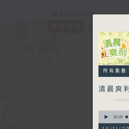
所有集數
清晨爽
0
seconds
00:00
of
1
14/11/2