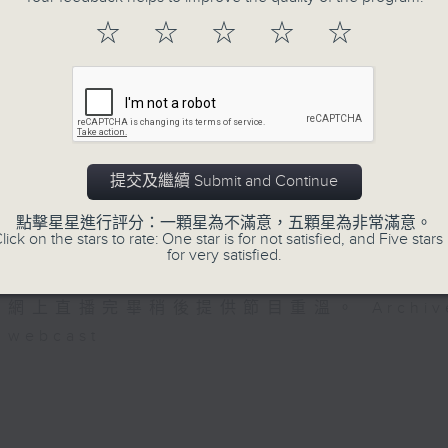
注意的事項 及行山等實用貼士
☆
☆
☆
☆
☆
清晨爽利之齊齊做早操
提交及繼續 Submit and Continue
08/08/2026
點擊星星進行評分：一顆星為不滿意，五顆星為非常滿意。
lick on the stars to rate: One star is for not satisfied, and Five stars 
for very satisfied.
清晨爽利 （與第五台聯播）
網上直播完畢稍後提供節目重溫。 Archive will 
webcast