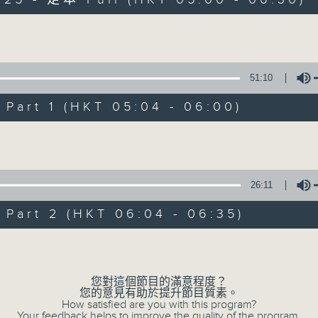
Volume
51:10
art 1 (HKT 05:04 - 06:00)
清晨爽利 （與第
Volume
聯絡
所有集數
26:11
art 2 (HKT 06:04 - 06:35)
您喜歡這個節目嗎?
Volume
「清晨爽利」節目內容豐富，集保健、生活
您對這個節目的滿意程度？
您的意見有助於提升節目質素。
「健健康康在清晨」 由 專業導師教授不同
How satisfied are you with this program?
Your feedback helps to improve the quality of the program.