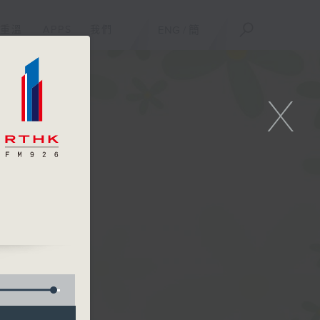
重溫
APPS
我們
ENG
/
簡
X