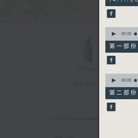
hour,
17
minutes,
11
seconds
90%
0
seconds
00:00
of
51
第一部份 P
minutes,
10
seconds
90%
0
seconds
00:00
電台直播
of
26
第二部份 P
minutes,
11
seconds
90%