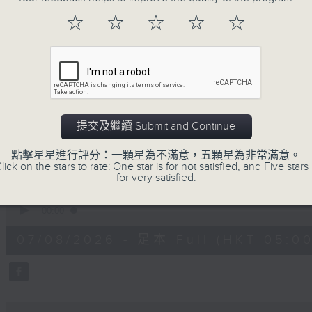
注意的事項 及行山等實用貼士
☆
☆
☆
☆
☆
清晨爽利之齊齊做早操
提交及繼續 Submit and Continue
07/08/2026
點擊星星進行評分：一顆星為不滿意，五顆星為非常滿意。
lick on the stars to rate: One star is for not satisfied, and Five stars 
for very satisfied.
清晨爽利 （與第五台聯播）
0
seconds
00:00
of
1
07/08/2026 - 足本 Full (HKT 05:00
hour,
17
minutes,
32
seconds
Volume
90%
0