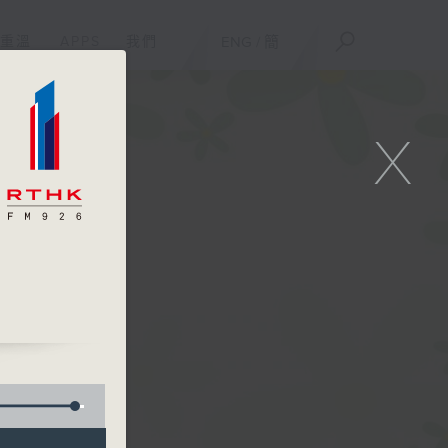
重溫
APPS
我們
ENG
/
簡
X