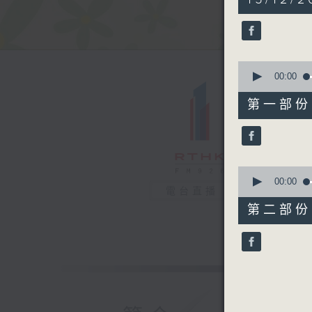
hour,
20
minutes,
53
seconds
90%
0
seconds
00:00
of
54
第一部份 P
minutes,
10
seconds
90%
0
seconds
00:00
電台直播
of
26
第二部份 P
minutes,
52
seconds
90%