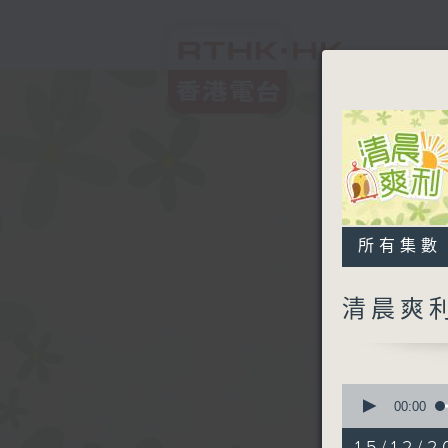
所有集數
清晨爽
0
seconds
00:00
of
1
15/12/2