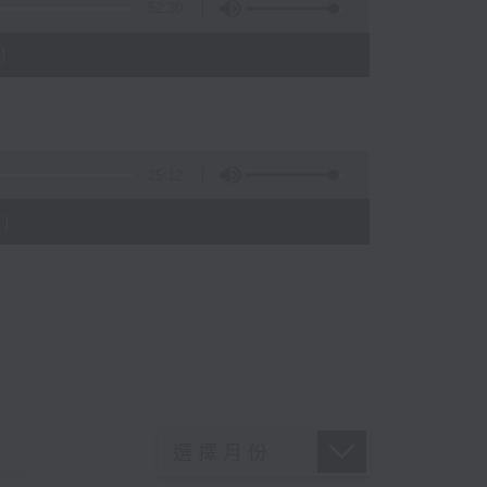
52:30
)
25:12
)