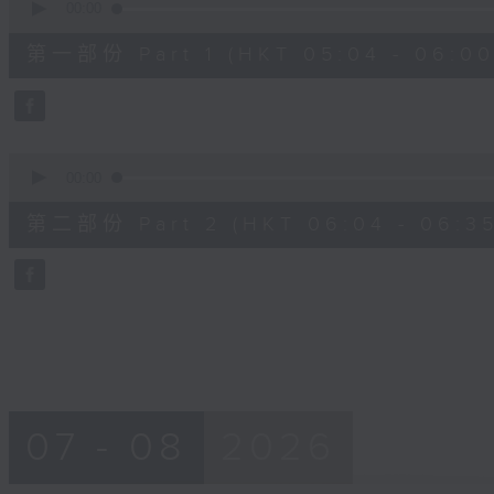
seconds
00:00
of
52
第一部份 Part 1 (HKT 05:04 - 06:00
minutes,
30
seconds
Volume
90%
0
seconds
00:00
of
25
第二部份 Part 2 (HKT 06:04 - 06:35
minutes,
12
seconds
Volume
90%
07 - 08
2026