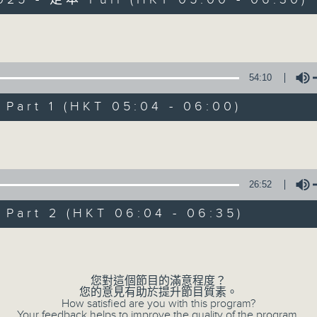
Volume
54:10
art 1 (HKT 05:04 - 06:00)
清晨爽利 （與第
Volume
聯絡
所有集數
26:52
art 2 (HKT 06:04 - 06:35)
您喜歡這個節目嗎?
Volume
「清晨爽利」節目內容豐富，集保健、生活
您對這個節目的滿意程度？
您的意見有助於提升節目質素。
「健健康康在清晨」 由 專業導師教授不同
How satisfied are you with this program?
Your feedback helps to improve the quality of the program.