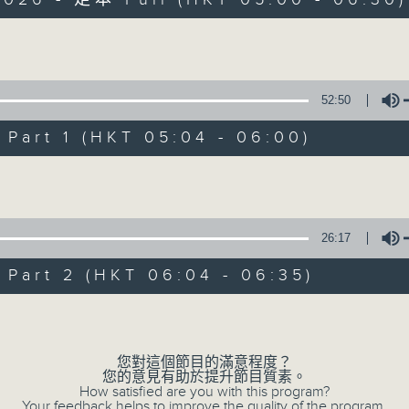
Volume
52:50
art 1 (HKT 05:04 - 06:00)
清晨爽利 （與第
Volume
聯絡
所有集數
26:17
art 2 (HKT 06:04 - 06:35)
您喜歡這個節目嗎?
Volume
「清晨爽利」節目內容豐富，集保健、生活
您對這個節目的滿意程度？
您的意見有助於提升節目質素。
「健健康康在清晨」 由 專業導師教授不同
How satisfied are you with this program?
Your feedback helps to improve the quality of the program.