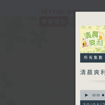
所有集數
清晨爽
0
seconds
00:00
of
1
30/04/