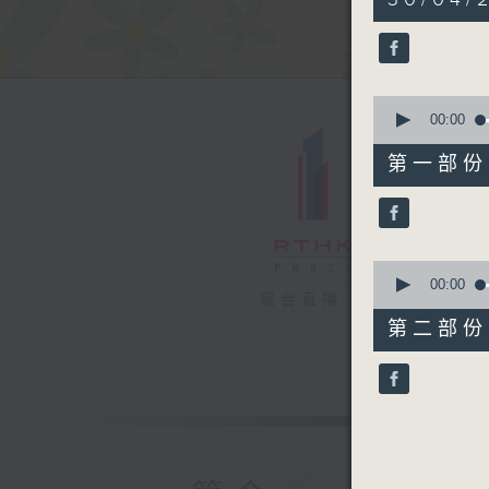
hour,
18
minutes,
47
seconds
90%
0
seconds
00:00
of
52
第一部份 P
minutes,
50
seconds
90%
0
seconds
00:00
電台直播
of
26
第二部份 P
minutes,
17
seconds
90%