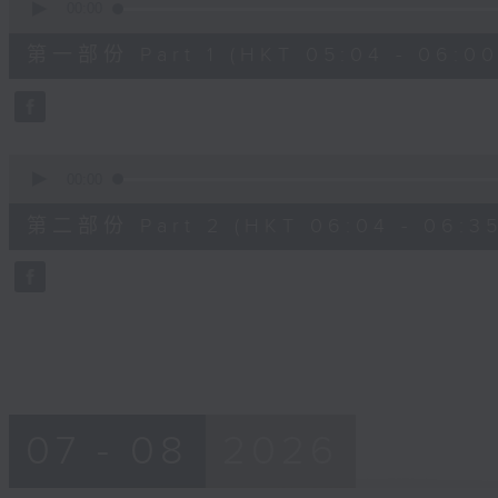
seconds
00:00
of
56
第一部份 Part 1 (HKT 05:04 - 06:00
minutes,
10
seconds
Volume
90%
0
seconds
00:00
of
31
第二部份 Part 2 (HKT 06:04 - 06:35
minutes,
9
seconds
Volume
90%
07 - 08
2026