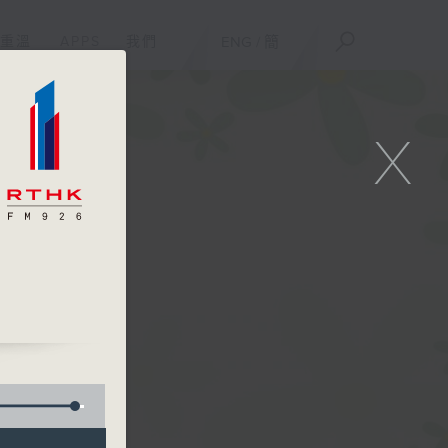
重溫
APPS
我們
ENG
/
簡
X