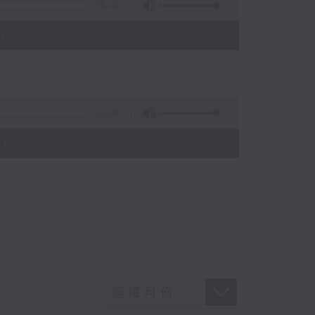
56:10
)
31:09
)