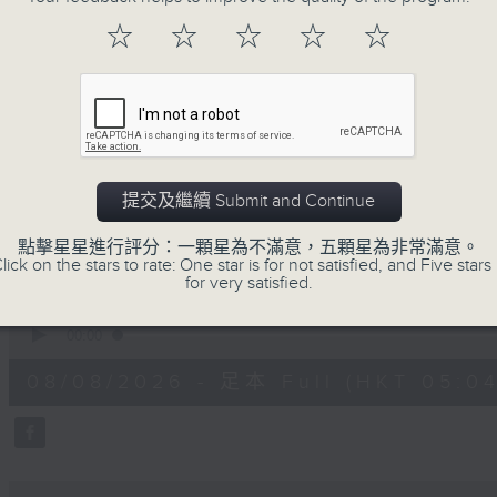
注意的事項 及行山等實用貼士
☆
☆
☆
☆
☆
清晨爽利之齊齊做早操
提交及繼續 Submit and Continue
08/08/2026
點擊星星進行評分：一顆星為不滿意，五顆星為非常滿意。
lick on the stars to rate: One star is for not satisfied, and Five stars 
for very satisfied.
清晨爽利 （與第五台聯播）
0
seconds
00:00
of
1
08/08/2026 - 足本 Full (HKT 05:04
hour,
27
minutes,
0
seconds
Volume
90%
0