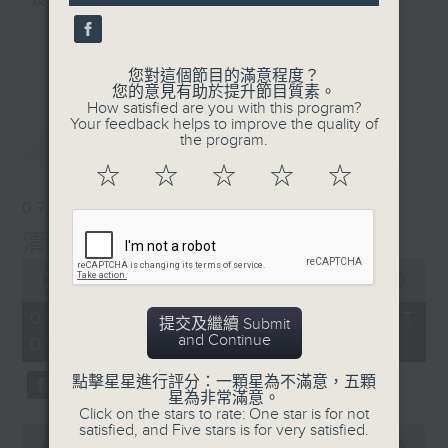
及行山等實用貼士
seconds
更多...
您對這個節目的滿意程度？
您的意見有助於提升節目質素。
How satisfied are you with this program?
清晨爽利之齊齊做早操
Your feedback helps to improve the quality of
最新
LATEST
the program.
☆
☆
☆
☆
☆
07/08/2026
清晨爽利 （與第五台聯播）
0
seconds
00:00
1:17:32
of
1
07/08/2026 - 足本 Full (HKT
提交及繼續 Submit
hour,
and Continue
05:00 - 06:30)
17
minutes,
32
點擊星星進行評分：一顆星為不滿意，五顆
seconds
星為非常滿意。
Click on the stars to rate: One star is for not
satisfied, and Five stars is for very satisfied.
0
seconds
00:00
52:30