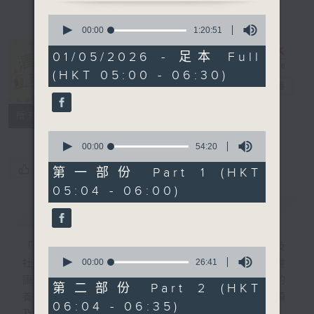
0
seconds
00:00
1:20:51
of
1
01/05/2026 - 足本 Full
hour,
清晨爽利 （與
(HKT 05:00 - 06:30)
20
第五台聯播）
電台直播
minutes,
51
seconds
聯絡
所有集數
0
seconds
00:00
54:20
of
您喜歡這個節目嗎?
54
第一部份 Part 1 (HKT
minutes,
05:04 - 06:00)
20
seconds
簡介
GIST
「清晨爽利」節目內容豐富，集保健、生活及
0
seconds
00:00
26:41
社會資訊等元素於一身。主要環節有：「健健
of
康康在清晨」 由 專業導師教授不同類型的
26
第二部份 Part 2 (HKT
minutes,
養生運動、保健常識、運動時需要注意的事項
06:04 - 06:35)
41