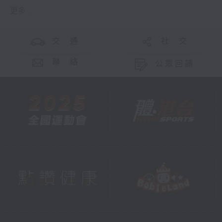
更多 ...
交 通
社 交
聯 絡
公眾回饋