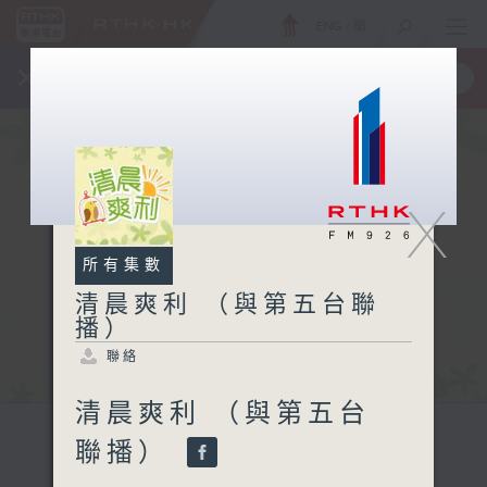
ENG
/
簡
×
全新 RTHK On The Go
取得
一手掌握 RTHK 電台、電視節目
X
所有集數
清晨爽利 （與第五台聯
播）
聯絡
清晨爽利 （與第五台
聯播）