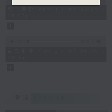
of
52
第一部份 Part 1 (HKT 05:04 -
minutes,
06:00)
30
seconds
0
seconds
00:00
25:12
of
25
第二部份 Part 2 (HKT 06:04 -
minutes,
06:35)
12
seconds
重溫
CATCHUP