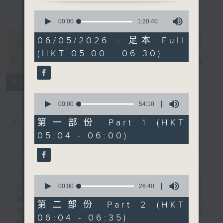
0
seconds
00:00
1:20:40
of
1
06/05/2026 - 足本 Full
hour,
清晨爽利 （與
(HKT 05:00 - 06:30)
20
第五台聯播）
電台直播
minutes,
40
seconds
聯絡
所有集數
0
seconds
00:00
54:10
of
您喜歡這個節目嗎?
54
第一部份 Part 1 (HKT
minutes,
05:04 - 06:00)
10
seconds
簡介
GIST
「清晨爽利」節目內容豐富，集保健、生活及
0
seconds
00:00
26:40
社會資訊等元素於一身。主要環節有：「健健
of
康康在清晨」 由 專業導師教授不同類型的
26
第二部份 Part 2 (HKT
minutes,
養生運動、保健常識、運動時需要注意的事項
06:04 - 06:35)
40