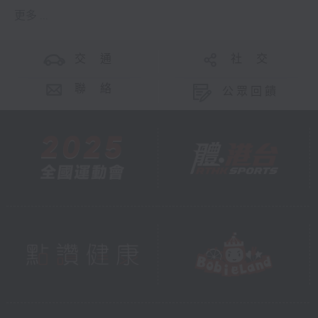
更多 ...
交 通
社 交
聯 絡
公眾回饋