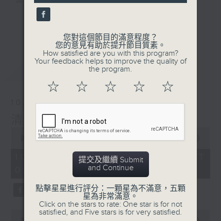
及行山等實用貼士
seconds
更多...
您對這個節目的滿意程度？
您的意見有助於提升節目質素。
How satisfied are you with this program?
清晨爽利之齊齊做早操
Your feedback helps to improve the quality of
最新
LATEST
the program.
☆
☆
☆
☆
☆
10/08/2026
清晨爽利 （與第五台聯播）
0
seconds
00:00
1:26:59
of
1
10/08/2026 - 足本 Full (HKT
提交及繼續 Submit
hour,
and Continue
05:04 - 06:35)
26
minutes,
59
點擊星星進行評分：一顆星為不滿意，五顆
seconds
星為非常滿意。
Click on the stars to rate: One star is for not
satisfied, and Five stars is for very satisfied.
0
seconds
00:00
56:00