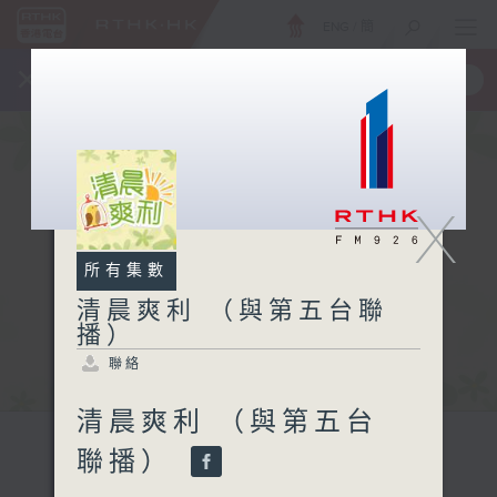
ENG
/
簡
×
全新 RTHK On The Go
取得
一手掌握 RTHK 電台、電視節目
X
所有集數
清晨爽利 （與第五台聯
播）
聯絡
清晨爽利 （與第五台
聯播）