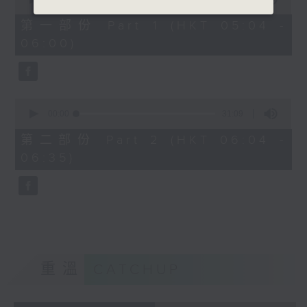
of
56
第一部份 Part 1 (HKT 05:04 -
minutes,
06:00)
0
seconds
0
seconds
00:00
31:09
of
31
第二部份 Part 2 (HKT 06:04 -
minutes,
06:35)
9
seconds
重溫
CATCHUP