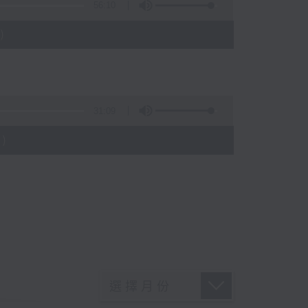
56:10
)
31:09
)