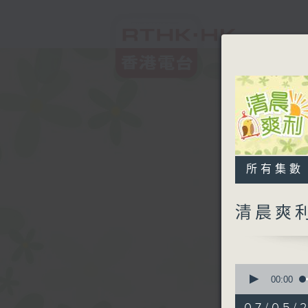
所有集數
清晨爽
0
seconds
00:00
of
1
07/05/