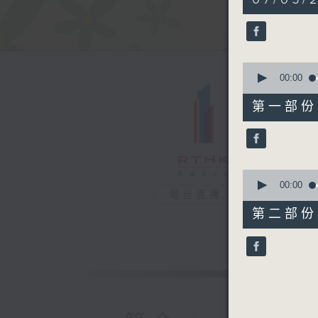
hour,
20
minutes,
15
seconds
90%
0
seconds
00:00
of
53
第一部份 P
minutes,
20
seconds
90%
0
seconds
00:00
電台直播
of
27
第二部份 P
minutes,
5
seconds
90%