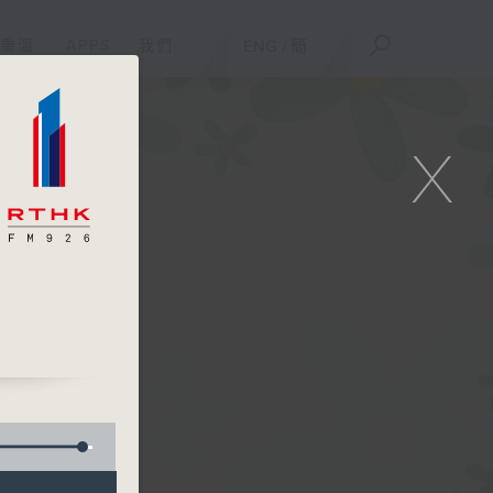
重溫
APPS
我們
ENG
/
簡
X