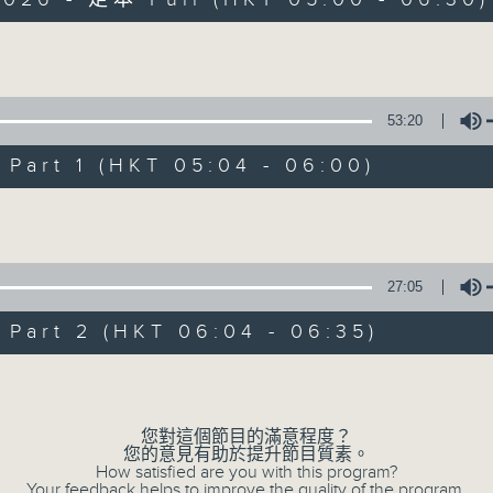
Volume
53:20
art 1 (HKT 05:04 - 06:00)
清晨爽利 （與第
Volume
聯絡
所有集數
27:05
art 2 (HKT 06:04 - 06:35)
您喜歡這個節目嗎?
Volume
「清晨爽利」節目內容豐富，集保健、生活
您對這個節目的滿意程度？
您的意見有助於提升節目質素。
「健健康康在清晨」 由 專業導師教授不同
How satisfied are you with this program?
Your feedback helps to improve the quality of the program.