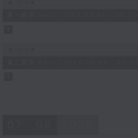
seconds
00:00
of
56
第一部份 Part 1 (HKT 05:04 - 06:00
minutes,
10
seconds
Volume
90%
0
seconds
00:00
of
31
第二部份 Part 2 (HKT 06:04 - 06:35
minutes,
9
seconds
Volume
90%
07 - 08
2026