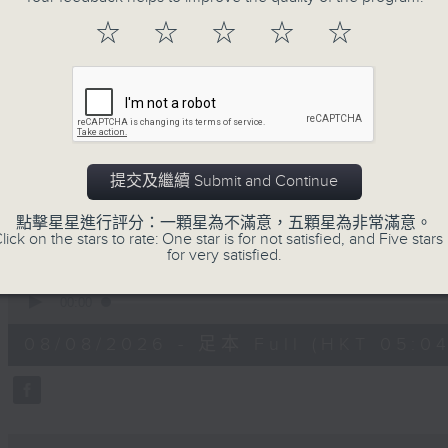
注意的事項 及行山等實用貼士
☆
☆
☆
☆
☆
清晨爽利之齊齊做早操
提交及繼續 Submit and Continue
08/08/2026
點擊星星進行評分：一顆星為不滿意，五顆星為非常滿意。
lick on the stars to rate: One star is for not satisfied, and Five stars 
for very satisfied.
清晨爽利 （與第五台聯播）
0
seconds
00:00
of
1
08/08/2026 - 足本 Full (HKT 05:04
hour,
27
minutes,
0
seconds
Volume
90%
0