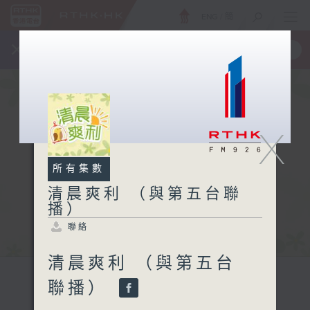
ENG
/
簡
×
全新 RTHK On The Go
取得
一手掌握 RTHK 電台、電視節目
X
所有集數
清晨爽利 （與第五台聯
播）
聯絡
清晨爽利 （與第五台
聯播）