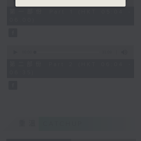
of
56
第一部份 Part 1 (HKT 05:04 -
minutes,
06:00)
10
seconds
0
seconds
00:00
31:09
of
31
第二部份 Part 2 (HKT 06:04 -
minutes,
06:35)
9
seconds
重溫
CATCHUP