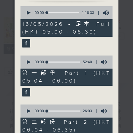
0
seconds
00:00
1:18:33
of
1
16/05/2026 - 足本 Full
hour,
清晨爽利 （與
(HKT 05:00 - 06:30)
18
第五台聯播）
電台直播
minutes,
33
seconds
聯絡
所有集數
0
seconds
00:00
52:40
of
您喜歡這個節目嗎?
52
第一部份 Part 1 (HKT
minutes,
05:04 - 06:00)
40
seconds
簡介
GIST
「清晨爽利」節目內容豐富，集保健、生活及
0
seconds
00:00
26:03
社會資訊等元素於一身。主要環節有：「健健
of
康康在清晨」 由 專業導師教授不同類型的
26
第二部份 Part 2 (HKT
minutes,
養生運動、保健常識、運動時需要注意的事項
06:04 - 06:35)
3