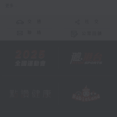
更多 ...
交 通
社 交
聯 絡
公眾回饋