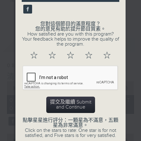
及行山等實用貼士
seconds
更多...
您對這個節目的滿意程度？
您的意見有助於提升節目質素。
How satisfied are you with this program?
清晨爽利之齊齊做早操
Your feedback helps to improve the quality of
最新
LATEST
the program.
☆
☆
☆
☆
☆
08/08/2026
清晨爽利 （與第五台聯播）
0
seconds
00:00
1:27:00
of
1
08/08/2026 - 足本 Full (HKT
提交及繼續 Submit
hour,
and Continue
05:04 - 06:35)
27
minutes,
0
點擊星星進行評分：一顆星為不滿意，五顆
seconds
星為非常滿意。
Click on the stars to rate: One star is for not
satisfied, and Five stars is for very satisfied.
0
seconds
00:00
56:10