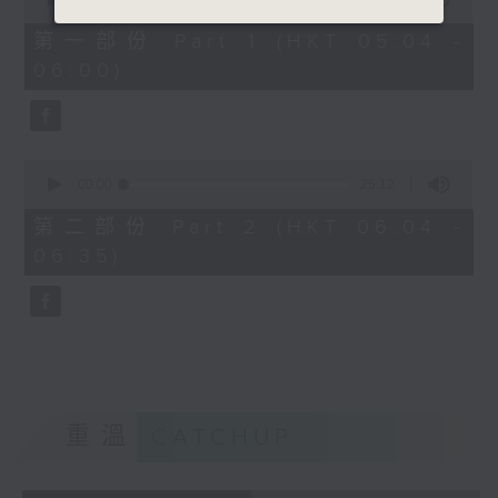
of
52
第一部份 Part 1 (HKT 05:04 -
minutes,
06:00)
30
seconds
0
seconds
00:00
25:12
of
25
第二部份 Part 2 (HKT 06:04 -
minutes,
06:35)
12
seconds
重溫
CATCHUP