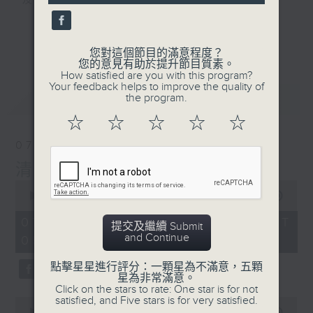
及行山等實用貼士
seconds
更多...
您對這個節目的滿意程度？
您的意見有助於提升節目質素。
How satisfied are you with this program?
清晨爽利之齊齊做早操
Your feedback helps to improve the quality of
最新
LATEST
the program.
☆
☆
☆
☆
☆
07/08/2026
清晨爽利 （與第五台聯播）
0
seconds
00:00
1:17:32
of
1
07/08/2026 - 足本 Full (HKT
提交及繼續 Submit
hour,
and Continue
05:00 - 06:30)
17
minutes,
32
點擊星星進行評分：一顆星為不滿意，五顆
seconds
星為非常滿意。
Click on the stars to rate: One star is for not
satisfied, and Five stars is for very satisfied.
0
seconds
00:00
52:30