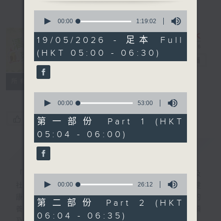
0
seconds
00:00
1:19:02
of
1
19/05/2026 - 足本 Full
hour,
清晨爽利 （與
(HKT 05:00 - 06:30)
19
第五台聯播）
電台直播
minutes,
2
seconds
聯絡
所有集數
0
seconds
00:00
53:00
of
您喜歡這個節目嗎?
53
第一部份 Part 1 (HKT
minutes,
05:04 - 06:00)
0
seconds
簡介
GIST
「清晨爽利」節目內容豐富，集保健、生活及
0
seconds
00:00
26:12
社會資訊等元素於一身。主要環節有：「健健
of
康康在清晨」 由 專業導師教授不同類型的
26
第二部份 Part 2 (HKT
minutes,
養生運動、保健常識、運動時需要注意的事項
06:04 - 06:35)
12