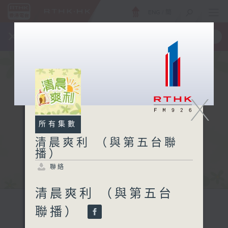
ENG
/
簡
×
全新 RTHK On The Go
取得
一手掌握 RTHK 電台、電視節目
X
所有集數
清晨爽利 （與第五台聯
播）
聯絡
清晨爽利 （與第五台
聯播）