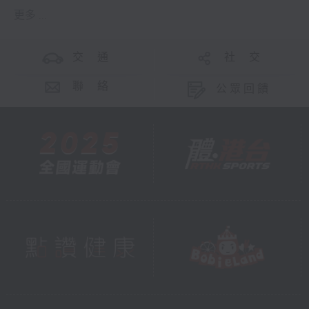
更多 ...
交 通
社 交
聯 絡
公眾回饋