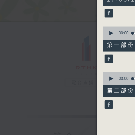
hour,
19
minutes,
0
seconds
90%
0
seconds
00:00
of
53
第一部份 P
minutes,
20
seconds
90%
0
seconds
00:00
電台直播
of
25
第二部份 P
minutes,
50
seconds
90%