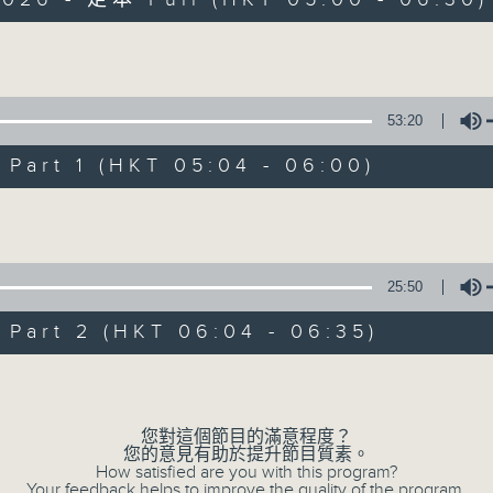
Volume
53:20
art 1 (HKT 05:04 - 06:00)
清晨爽利 （與第
Volume
聯絡
所有集數
25:50
art 2 (HKT 06:04 - 06:35)
您喜歡這個節目嗎?
Volume
「清晨爽利」節目內容豐富，集保健、生活
您對這個節目的滿意程度？
您的意見有助於提升節目質素。
「健健康康在清晨」 由 專業導師教授不同
How satisfied are you with this program?
Your feedback helps to improve the quality of the program.