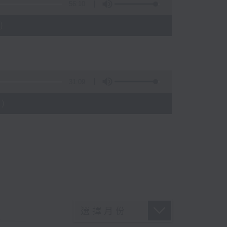
56:10
)
31:09
)