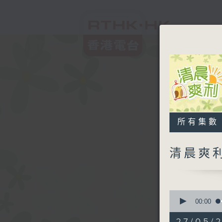
所有集數
清晨爽
0
seconds
00:00
of
1
27/05/