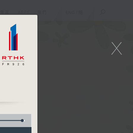
重溫
APPS
我們
ENG
/
簡
X