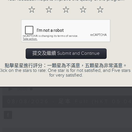
注意的事項 及行山等實用貼士
☆
☆
☆
☆
☆
清晨爽利之齊齊做早操
提交及繼續 Submit and Continue
08/08/2026
點擊星星進行評分：一顆星為不滿意，五顆星為非常滿意。
lick on the stars to rate: One star is for not satisfied, and Five stars 
for very satisfied.
清晨爽利 （與第五台聯播）
0
seconds
00:00
of
1
08/08/2026 - 足本 Full (HKT 05:04
hour,
27
minutes,
0
seconds
Volume
90%
0