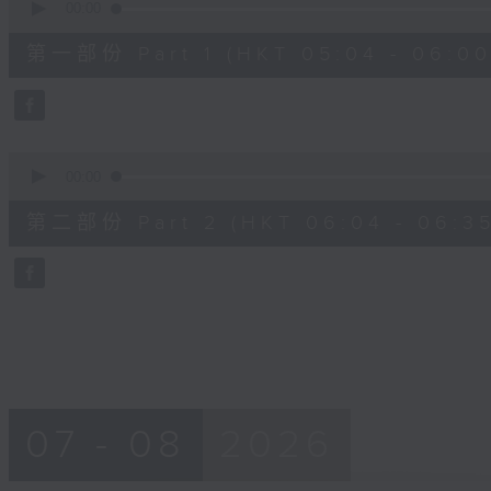
seconds
00:00
of
56
第一部份 Part 1 (HKT 05:04 - 06:00
minutes,
10
seconds
Volume
90%
0
seconds
00:00
of
31
第二部份 Part 2 (HKT 06:04 - 06:35
minutes,
9
seconds
Volume
90%
07 - 08
2026