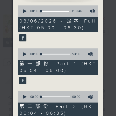
0
seconds
00:00
1:19:46
of
1
08/06/2026 - 足本 Full
hour,
清晨爽利 （與
(HKT 05:00 - 06:30)
19
第五台聯播）
電台直播
minutes,
46
seconds
聯絡
所有集數
0
seconds
00:00
53:30
of
您喜歡這個節目嗎?
53
第一部份 Part 1 (HKT
minutes,
05:04 - 06:00)
30
seconds
簡介
GIST
「清晨爽利」節目內容豐富，集保健、生活及
0
seconds
00:00
00:00
社會資訊等元素於一身。主要環節有：「健健
of
康康在清晨」 由 專業導師教授不同類型的
0
第二部份 Part 2 (HKT
seconds
養生運動、保健常識、運動時需要注意的事項
06:04 - 06:35)