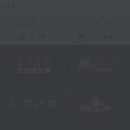
更多 ...
交 通
社 交
聯 絡
公眾回饋