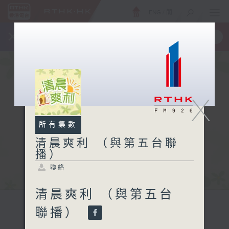
ENG
/
簡
×
全新 RTHK On The Go
取得
一手掌握 RTHK 電台、電視節目
X
所有集數
清晨爽利 （與第五台聯
播）
聯絡
清晨爽利 （與第五台
聯播）