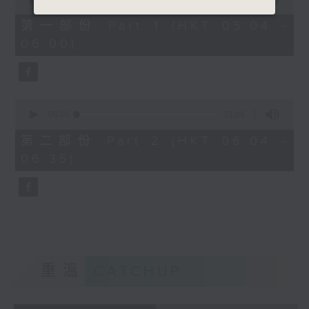
of
56
第一部份 Part 1 (HKT 05:04 -
minutes,
06:00)
10
seconds
0
seconds
00:00
31:09
of
31
第二部份 Part 2 (HKT 06:04 -
minutes,
06:35)
9
seconds
重溫
CATCHUP