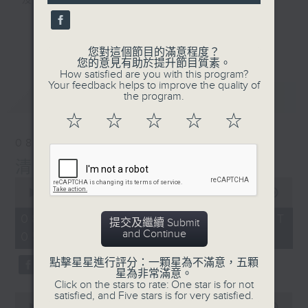
及行山等實用貼士
更多...
您對這個節目的滿意程度？
您的意見有助於提升節目質素。
How satisfied are you with this program?
清晨爽利之齊齊做早操
Your feedback helps to improve the quality of
最新
LATEST
the program.
☆
☆
☆
☆
☆
08/08/2026
清晨爽利 （與第五台聯播）
0
seconds
00:00
1:27:00
of
1
08/08/2026 - 足本 Full (HKT
提交及繼續 Submit
hour,
and Continue
05:04 - 06:35)
27
minutes,
0
點擊星星進行評分：一顆星為不滿意，五顆
seconds
星為非常滿意。
Click on the stars to rate: One star is for not
satisfied, and Five stars is for very satisfied.
0
seconds
00:00
56:10