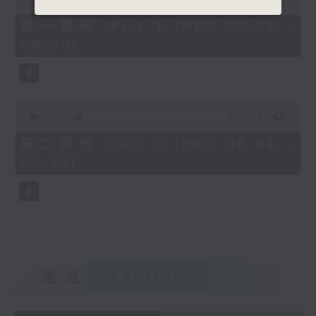
of
52
第一部份 Part 1 (HKT 05:04 -
minutes,
06:00)
30
seconds
0
seconds
00:00
25:12
of
25
第二部份 Part 2 (HKT 06:04 -
minutes,
06:35)
12
seconds
重溫
CATCHUP