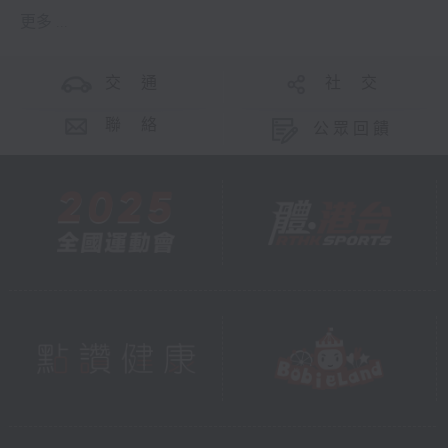
更多 ...
交 通
社 交
聯 絡
公眾回饋