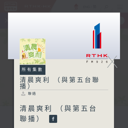
ENG
/
簡
×
全新 RTHK On The Go
取得
一手掌握 RTHK 電台、電視節目
X
所有集數
清晨爽利 （與第五台聯
播）
聯絡
清晨爽利 （與第五台
聯播）