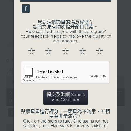
及行山等實用貼士
更多...
您對這個節目的滿意程度？
您的意見有助於提升節目質素。
How satisfied are you with this program?
清晨爽利之齊齊做早操
Your feedback helps to improve the quality of
最新
LATEST
the program.
☆
☆
☆
☆
☆
07/08/2026
清晨爽利 （與第五台聯播）
0
seconds
00:00
1:17:32
of
1
07/08/2026 - 足本 Full (HKT
提交及繼續 Submit
hour,
and Continue
05:00 - 06:30)
17
minutes,
32
點擊星星進行評分：一顆星為不滿意，五顆
seconds
星為非常滿意。
Click on the stars to rate: One star is for not
satisfied, and Five stars is for very satisfied.
0
seconds
00:00
52:30