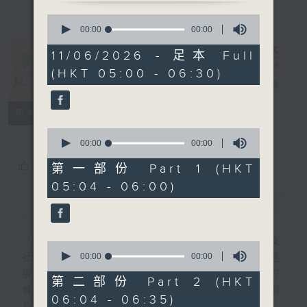
0
seconds
00:00
00:00
of
0
11/06/2026 - 足本 Full
seconds
清晨爽利 （與
(HKT 05:00 - 06:30)
第五台聯播）
電台直播
聯絡
所有集數
0
seconds
00:00
00:00
of
您喜歡這個節目嗎?
0
第一部份 Part 1 (HKT
seconds
05:04 - 06:00)
簡介
GIST
「清晨爽利」節目內容豐富，集保健、生活及
0
seconds
00:00
00:00
社會資訊等元素於一身。主要環節有：「健健
of
康康在清晨」 由 專業導師教授不同類型的
0
第二部份 Part 2 (HKT
seconds
養生運動、保健常識、運動時需要注意的事項
06:04 - 06:35)