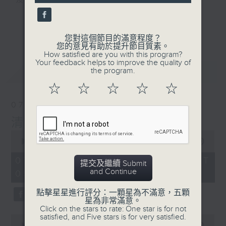
及行山等實用貼士
seconds
更多...
您對這個節目的滿意程度？
您的意見有助於提升節目質素。
How satisfied are you with this program?
清晨爽利之齊齊做早操
Your feedback helps to improve the quality of
最新
LATEST
the program.
☆
☆
☆
☆
☆
07/08/2026
清晨爽利 （與第五台聯播）
0
seconds
00:00
1:17:32
of
1
07/08/2026 - 足本 Full (HKT
提交及繼續 Submit
hour,
and Continue
05:00 - 06:30)
17
minutes,
32
點擊星星進行評分：一顆星為不滿意，五顆
seconds
星為非常滿意。
Click on the stars to rate: One star is for not
satisfied, and Five stars is for very satisfied.
0
seconds
00:00
52:30