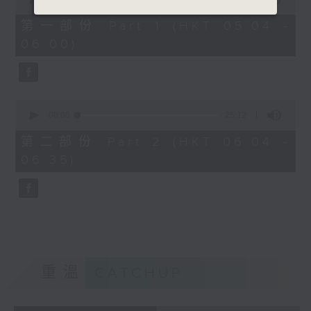
of
52
第一部份 Part 1 (HKT 05:04 -
minutes,
06:00)
30
seconds
0
seconds
00:00
25:12
of
25
第二部份 Part 2 (HKT 06:04 -
minutes,
06:35)
12
seconds
重溫
CATCHUP