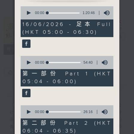
0
seconds
00:00
1:20:46
of
1
16/06/2026 - 足本 Full
hour,
清晨爽利 （與
(HKT 05:00 - 06:30)
20
第五台聯播）
電台直播
minutes,
46
seconds
聯絡
所有集數
0
seconds
00:00
54:40
of
您喜歡這個節目嗎?
54
第一部份 Part 1 (HKT
minutes,
05:04 - 06:00)
40
seconds
簡介
GIST
「清晨爽利」節目內容豐富，集保健、生活及
0
seconds
00:00
26:16
社會資訊等元素於一身。主要環節有：「健健
of
康康在清晨」 由 專業導師教授不同類型的
26
第二部份 Part 2 (HKT
minutes,
養生運動、保健常識、運動時需要注意的事項
06:04 - 06:35)
16