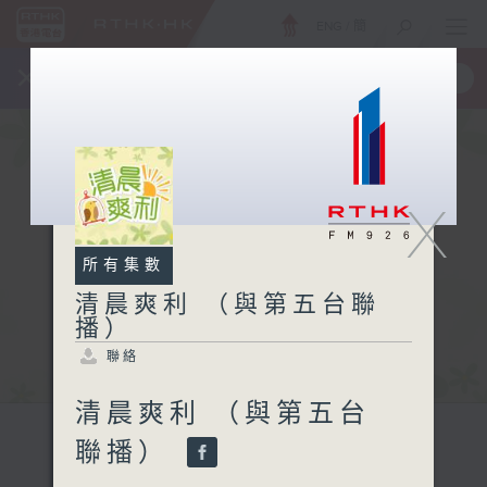
ENG
/
簡
×
全新 RTHK On The Go
取得
一手掌握 RTHK 電台、電視節目
X
所有集數
清晨爽利 （與第五台聯
播）
聯絡
清晨爽利 （與第五台
聯播）