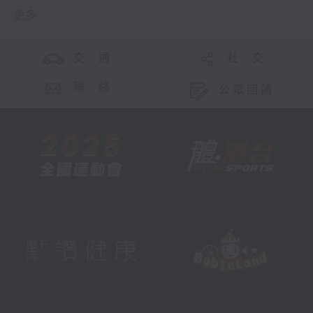
更多 ...
交 通
社 交
聯 絡
公眾回饋