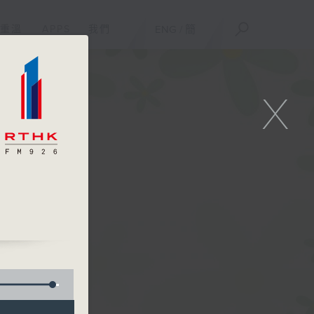
重溫
APPS
我們
ENG
/
簡
X