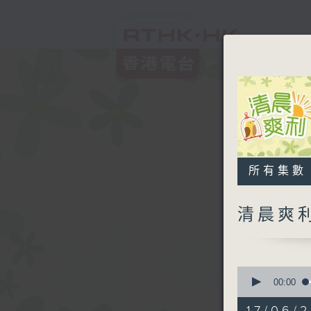
所有集數
清晨爽
0
seconds
00:00
of
1
17/06/