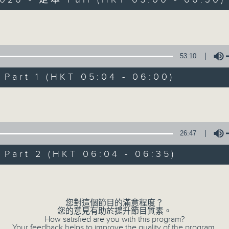
Volume
53:10
art 1 (HKT 05:04 - 06:00)
清晨爽利 （與第
Volume
聯絡
所有集數
26:47
art 2 (HKT 06:04 - 06:35)
您喜歡這個節目嗎?
Volume
「清晨爽利」節目內容豐富，集保健、生活
您對這個節目的滿意程度？
您的意見有助於提升節目質素。
「健健康康在清晨」 由 專業導師教授不同
How satisfied are you with this program?
Your feedback helps to improve the quality of the program.