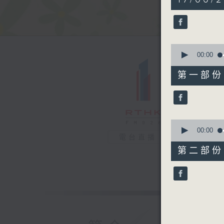
hour,
19
minutes,
48
seconds
90%
0
seconds
00:00
of
53
第一部份 P
minutes,
10
seconds
90%
0
seconds
00:00
電台直播
of
26
第二部份 P
minutes,
47
seconds
90%