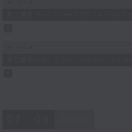
seconds
00:00
of
52
第一部份 Part 1 (HKT 05:04 - 06:00
minutes,
40
seconds
Volume
90%
0
seconds
00:00
of
24
第二部份 Part 2 (HKT 06:04 - 06:35
minutes,
32
seconds
Volume
90%
07 - 08
2026