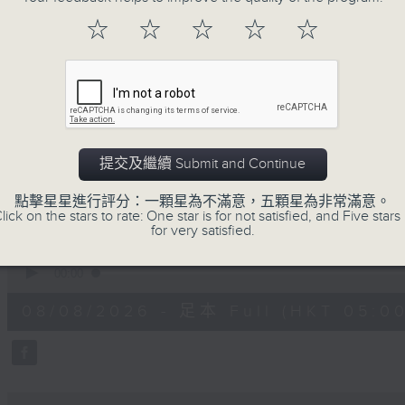
注意的事項 及行山等實用貼士
☆
☆
☆
☆
☆
清晨爽利之齊齊做早操
提交及繼續 Submit and Continue
08/08/2026
點擊星星進行評分：一顆星為不滿意，五顆星為非常滿意。
lick on the stars to rate: One star is for not satisfied, and Five stars 
for very satisfied.
清晨爽利 （與第五台聯播）
0
seconds
00:00
of
1
08/08/2026 - 足本 Full (HKT 05:00
hour,
16
minutes,
52
seconds
Volume
90%
0