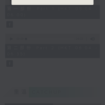
of
52
第一部份 Part 1 (HKT 05:04 -
minutes,
06:00)
40
seconds
0
seconds
00:00
24:32
of
24
第二部份 Part 2 (HKT 06:04 -
minutes,
06:35)
32
seconds
重溫
CATCHUP