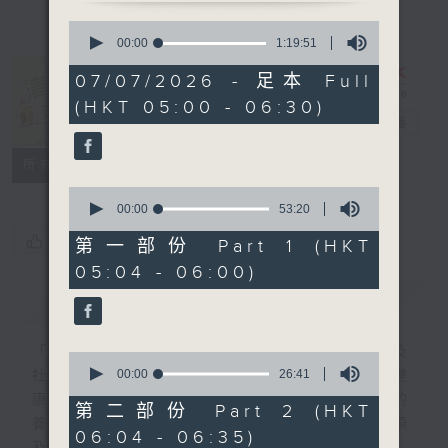
0
seconds
00:00
1:19:51
of
1
07/07/2026 - 足本 Full
hour,
清晨爽利 （與
(HKT 05:00 - 06:30)
19
第五台聯播）
電台直播
minutes,
51
seconds
聯絡
所有集數
0
seconds
00:00
53:20
of
您喜歡這個節目嗎?
53
第一部份 Part 1 (HKT
minutes,
05:04 - 06:00)
20
seconds
簡介
GIST
「清晨爽利」節目內容豐富，集保健、生活及
0
seconds
00:00
26:41
社會資訊等元素於一身。主要環節有：「健健
of
康康在清晨」 由 專業導師教授不同類型的
26
第二部份 Part 2 (HKT
minutes,
養生運動、保健常識、運動時需要注意的事項
06:04 - 06:35)
41