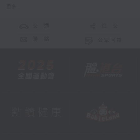
更多 ...
交 通
社 交
聯 絡
公眾回饋