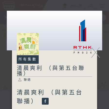
ENG
/
簡
×
全新 RTHK On The Go
取得
一手掌握 RTHK 電台、電視節目
X
所有集數
清晨爽利 （與第五台聯
播）
聯絡
清晨爽利 （與第五台
聯播）