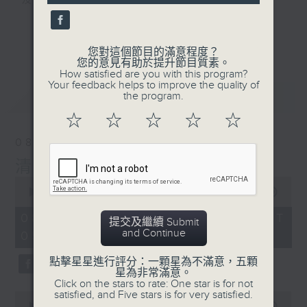
及行山等實用貼士
seconds
更多...
您對這個節目的滿意程度？
您的意見有助於提升節目質素。
How satisfied are you with this program?
清晨爽利之齊齊做早操
Your feedback helps to improve the quality of
最新
LATEST
the program.
☆
☆
☆
☆
☆
08/08/2026
清晨爽利 （與第五台聯播）
0
seconds
00:00
1:16:52
of
1
08/08/2026 - 足本 Full (HKT
提交及繼續 Submit
hour,
and Continue
05:00 - 06:30)
16
minutes,
52
點擊星星進行評分：一顆星為不滿意，五顆
seconds
星為非常滿意。
Click on the stars to rate: One star is for not
satisfied, and Five stars is for very satisfied.
0
seconds
00:00
52:40