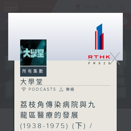
ENG
/
簡
×
全新 RTHK On The Go
取得
一手掌握 RTHK 電台、電視節目
X
所有集數
大學堂
PODCASTS
聯絡
荔枝角傳染病院與九
龍區醫療的發展
(1938-1975) (下) /