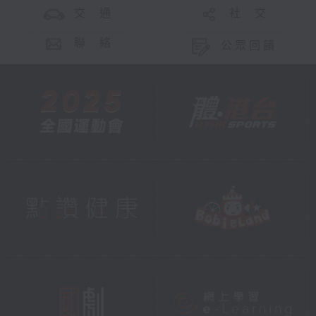
交 通
社 交
聯 絡
公眾回饋