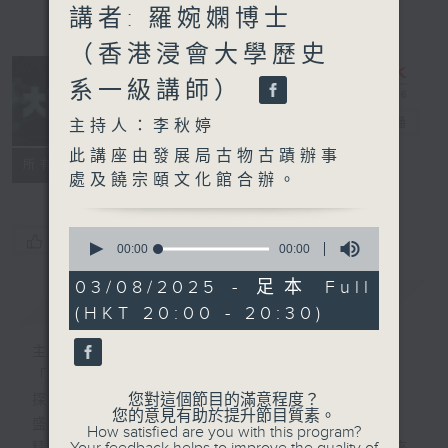
講者: 羅婉嫻博士
（香港浸會大學歷史
系一級講師）
大學堂
電台直播
主持人：李秋婷
此講座由發展局古物古蹟辦事
PODCASTS
聯絡
所有集數
處及饒宗頤文化館合辦。
0
您喜歡這個節目嗎?
seconds
00:00
00:00
of
0
03/08/2025 - 足本 Full
簡介
seconds
GIST
(HKT 20:00 - 20:30)
主持人：李秋婷
「大」即廣、博
您對這個節目的滿意程度？
探尋知識，是為「學」問
您的意見有助於提升節目質素。
盛載、容納、累積、融匯一「堂」
How satisfied are you with this program?