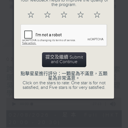
Your feedback helps to improve the quality of
精選由專上院校、教育及文化組織舉辦的講座
the program.
涵蓋文學、歷史、哲學、商業、工程、音樂
☆
☆
☆
☆
☆
......
更多...
隨時隨地，邊聽邊學
穿梭大學殿堂
捕捉智慧光芒
最新
LATEST
#香港電台文教組
提交及繼續 Submit
02/08/2026
and Continue
跨界挑戰：從創業生態圈探索
點擊星星進行評分：一顆星為不滿意，五顆
運動員創業之路 (下) / 講者:
星為非常滿意。
Click on the stars to rate: One star is for not
吳頴鋒博士 (香港中文大學管理
satisfied, and Five stars is for very satisfied.
學系高級講師)
0
seconds
00:00
27:13
of
27
02/08/2026 - 足本 Full (HKT
minutes,
20:00 - 20:30)
13
seconds