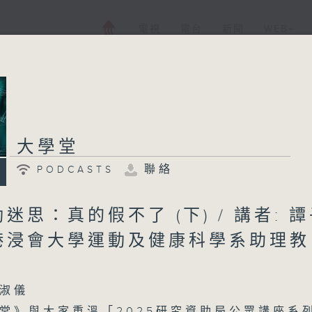
電視
電台
新聞
WEB+
大學堂
聯絡
PODCASTS
迷思：真的假不了 (下) / 講者: 
港浸會大學運動及健康科學系助理教
淑儀
堂》與大家重溫「2025研究資助局公眾講座系