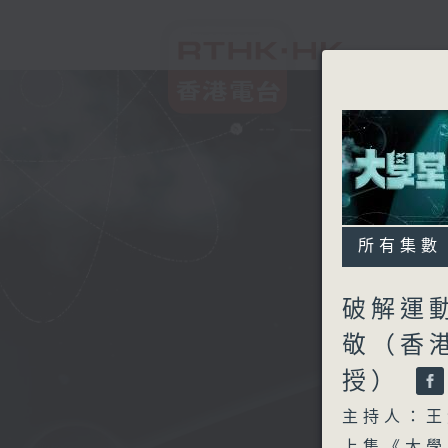
所有集數
破解運動
敬（香
授）
主持人：王
上集《大學