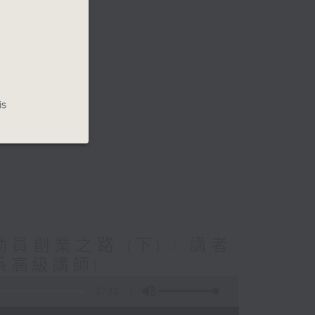
..
is
創業之路 (下) / 講者:
系高級講師)
27:13