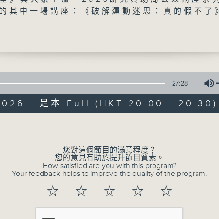
月的其中一場講座：《破解運動迷思：真的假不了
與運動習慣有關的迷思， 例如當大家爭辯，早
上做運動，對身體健康而言才是最好的時候， 
會大學運動及健康科學系助理教授譚子敬則告訴
要影響運動員在比賽的表現， 如果只是想改善
令你保持運動習慣的時間就已經是一個理想時間
歡欣賞比賽的聽眾而言，或者你會對賽場上的所
27:28
大學堂
事件」感到好奇， 例如某些運動員能夠做到其
2026 - 足本 Full (HKT 20:00 - 20:30)
作，這是否與身體構造有關？ 至於某些地方被
福地」或者「地獄賽場」，這一點能否從科學角
PODCASTS
聯絡
所有集數
Volume
今個星期，主持王淑儀與大家繼續重溫這一場講
教授拆解更多關於運動的迷思。
您對這個節目的滿意程度？
您喜歡這個節目嗎?
您的意見有助於提升節目質素。
How satisfied are you with this program?
Your feedback helps to improve the quality of the program.
☆
☆
☆
☆
☆
主持人：王淑儀
「大」即廣、博