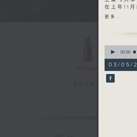
在上年11
拆解了部分
更多...
運動還是晚
者：香港浸
家，時間主
康，一個能
0
對於不少喜
seconds
00:00
of
「不可思議
27
03/05/
做不了的動
minutes,
28
運動員的「
seconds
到原因？ 
90%
電台直播
聽聽譚子敬