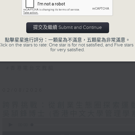
探尋知識，是為「學」問
盛載、容納、累積、融匯一「堂」
精選由專上院校、教育及文化組織舉辦的講座
涵蓋文學、歷史、哲學、商業、工程、音樂 ....
提交及繼續 Submit and Continue
隨時隨地，邊聽邊學
點擊星星進行評分：一顆星為不滿意，五顆星為非常滿意。
穿梭大學殿堂
lick on the stars to rate: One star is for not satisfied, and Five stars 
for very satisfied.
捕捉智慧光芒
#香港電台文教組
02/08/2026
跨界挑戰：從創業生態圈探索運動員
吳頴鋒博士 (香港中文大學管理學
0
seconds
00:00
of
27