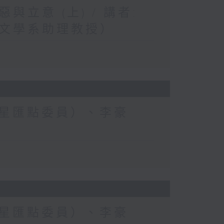
立意 (上) / 講者:
文學系助理教授）
滔（星匯點委員）、李豪
滔（星匯點委員）、李豪