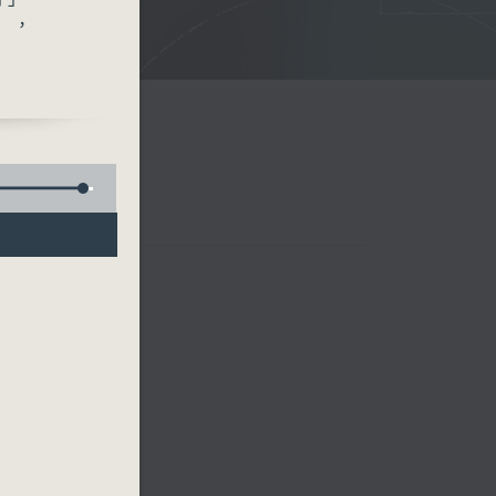
》，
上做
講
大
健
。
謂
他人
視為
度找
座，