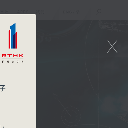
重溫
APPS
我們
ENG
/
簡
X
譚子
列」