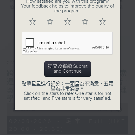
精選由專上院校、教育及文化組織舉辦的講座
How satisfied are you with this program?
今集大學堂，主持王淑儀與大
Your feedback helps to improve the quality of
涵蓋文學、歷史、哲學、商業、工程、音樂
家重溫「『科學為民』服務巡
the program.
......
禮 2025 論壇及講座系列」
更多...
☆
☆
☆
☆
☆
隨時隨地，邊聽邊學
其中一場講座：《智慧韌性防
穿梭大學殿堂
洪：運用視覺語言模型進行水
捕捉智慧光芒
浸探測》，來自渠務署的機電
最新
LATEST
工程師吳文波先生，會從實際
#香港電台文教組
公共服務場景出發，講解渠務
署如何與香港科技大學合作，
02/08/2026
提交及繼續 Submit
運用攝像鏡頭、感應器同、影
and Continue
跨界挑戰：從創業生態圈探索
像分析技術，以及多模態大型
運動員創業之路 (下) / 講者:
語言模型，與前線水浸監測結
點擊星星進行評分：一顆星為不滿意，五顆
星為非常滿意。
吳頴鋒博士 (香港中文大學管理
合起來，看看他們如何把一個
Click on the stars to rate: One star is for not
原本屬於「通才」的人工智能
學系高級講師)
satisfied, and Five stars is for very satisfied.
模型，訓練成為能夠判斷水浸
0
seconds
00:00
27:13
場景的「專家」。
of
27
02/08/2026 - 足本 Full (HKT
minutes,
20:00 - 20:30)
13
seconds