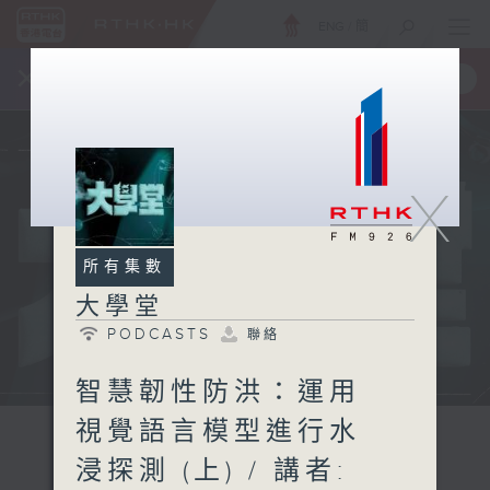
ENG
/
簡
×
全新 RTHK On The Go
取得
一手掌握 RTHK 電台、電視節目
X
所有集數
大學堂
PODCASTS
聯絡
智慧韌性防洪：運用
視覺語言模型進行水
浸探測 (上) / 講者: