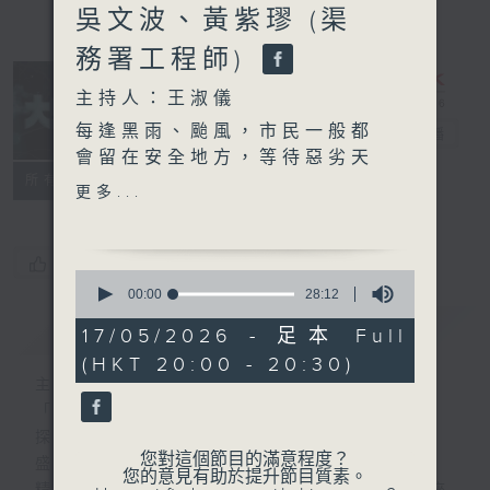
吳文波、黃紫璆 (渠
務署工程師)
主持人：王淑儀
每逢黑雨、颱風，市民一般都
大學堂
電台直播
會留在安全地方，等待惡劣天
PODCASTS
聯絡
所有集數
氣過去，但從城市管理嘅角度
更多...
去想，要做的工作更多， 例
如要留意哪一區開始水浸？積
水到多深？對一個人口密集、
您喜歡這個節目嗎?
0
道路繁忙、樓宇密集的城市來
seconds
00:00
28:12
of
說，水浸帶來的影響往往不止
簡介
GIST
28
17/05/2026 - 足本 Full
是路面有水那麼簡單，水浸會
minutes,
(HKT 20:00 - 20:30)
12
連帶拖累交通網絡、物流運
seconds
主持人：王淑儀
作、地面設施及公共安全。
「大」即廣、博
更關鍵的是，天氣情況可以變
探尋知識，是為「學」問
得很快，遲幾分鐘知道，應變
您對這個節目的滿意程度？
盛載、容納、累積、融匯一「堂」
部署就已經可以完全不一樣。
您的意見有助於提升節目質素。