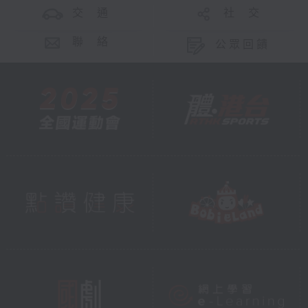
交 通
社 交
聯 絡
公眾回饋