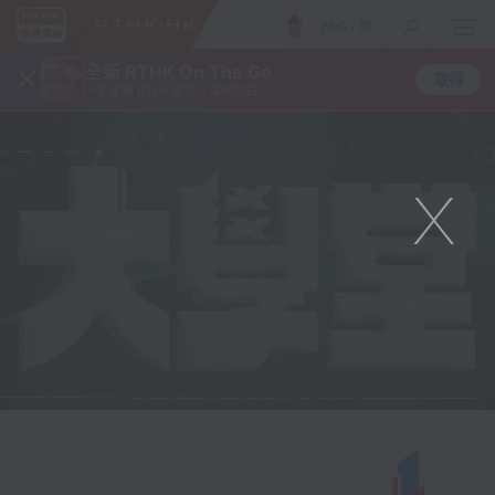
ENG
/
簡
×
全新 RTHK On The Go
取得
一手掌握 RTHK 電台、電視節目
X