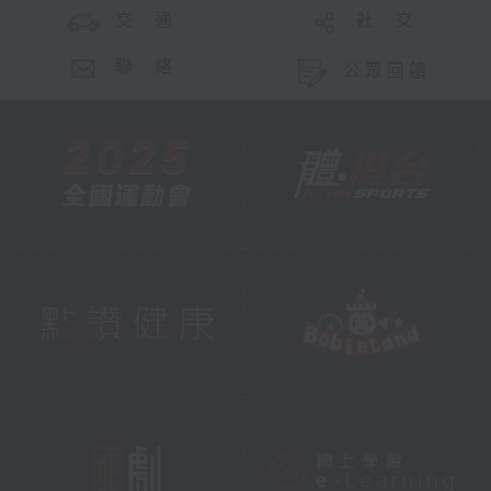
交 通
社 交
聯 絡
公眾回饋