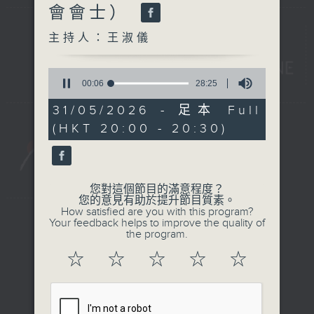
會會士）
主持人：王淑儀
0
seconds
00:07
28:25
of
28
31/05/2026 - 足本 Full
minutes,
(HKT 20:00 - 20:30)
25
seconds
您對這個節目的滿意程度？
您的意見有助於提升節目質素。
How satisfied are you with this program?
Your feedback helps to improve the quality of
新聞稿
|
招聘
|
招標
|
the program.
知識產權告示
|
常見問題
|
☆
☆
☆
☆
☆
私隱政策
|
無障礙播放器
|
其他語言內容
|
© 2026 rthk.hk