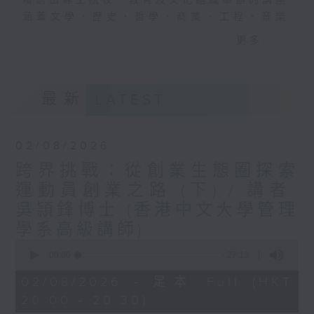
精選由專上院校、教育及文化組織舉辦的講座
涵蓋文學、歷史、哲學、商業、工程、音樂
......
更多...
隨時隨地，邊聽邊學
穿梭大學殿堂
捕捉智慧光芒
最新
LATEST
#香港電台文教組
02/08/2026
跨界挑戰：從創業生態圈探索
運動員創業之路 (下) / 講者:
吳頴鋒博士 (香港中文大學管理
學系高級講師)
0
seconds
00:00
27:13
of
27
02/08/2026 - 足本 Full (HKT
minutes,
20:00 - 20:30)
13
seconds