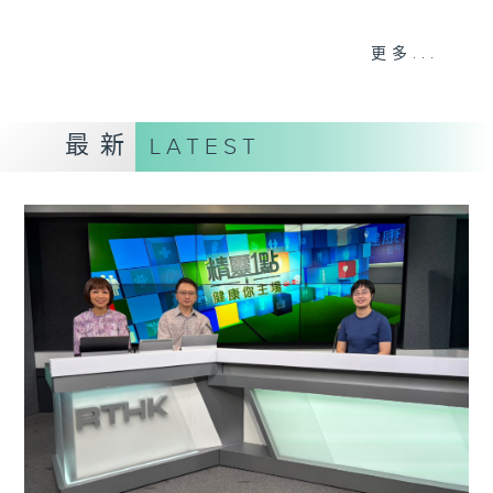
《精靈一點》 健康資訊 守護大眾
更多...
一眾主持與全港愛心醫護，健康專業人士攜
手，組織最強的醫學網絡，提供實用醫療健康
資訊。
最新
LATEST
星期一至五，下午 1 時10分 香港電台第一
台、港台電視31
下午2時 至 3 時 香港電台第一台