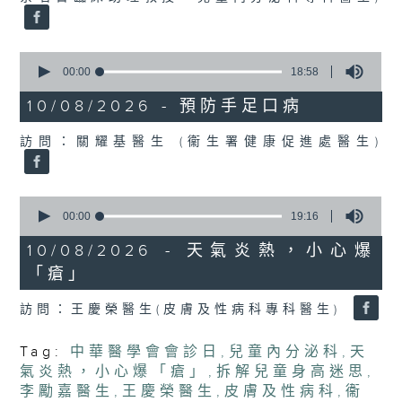
0
seconds
00:00
18:58
of
18
10/08/2026 - 預防手足口病
minutes,
58
訪問：關耀基醫生 (衞生署健康促進處醫生)
seconds
0
seconds
00:00
19:16
of
19
10/08/2026 - 天氣炎熱，小心爆
minutes,
「瘡」
16
seconds
訪問：王慶榮醫生(皮膚及性病科專科醫生)
Tag:
中華醫學會會診日
,
兒童內分泌科
,
天
氣炎熱，小心爆「瘡」
,
拆解兒童身高迷思
,
李勵嘉醫生
,
王慶榮醫生
,
皮膚及性病科
,
衞