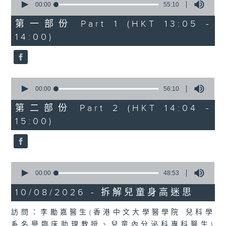
嘉賓：關耀基醫生 (衞生署健康促進處醫
seconds
00:00
55:10
of
生)
55
第一部份 Part 1 (HKT 13:05 -
minutes,
1430-1500
14:00)
10
seconds
[中華醫學會會診日]
主題：天氣炎熱，小心爆「瘡」
0
嘉賓：王慶榮醫生(皮膚及性病科專科醫
seconds
00:00
56:10
of
生)
56
第二部份 Part 2 (HKT 14:04 -
minutes,
15:00)
10
seconds
0
seconds
00:00
48:53
of
48
10/08/2026 - 拆解兒童身高迷思
minutes,
53
訪問：李勵嘉醫生(香港中文大學醫學院 兒科學
seconds
系名譽臨床助理教授、兒童內分泌科專科醫生)