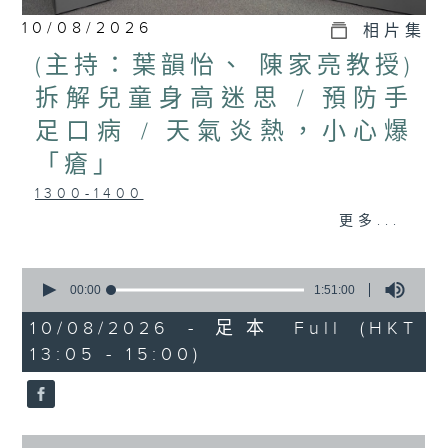
10/08/2026
相片集
(主持：葉韻怡、 陳家亮教授)
拆解兒童身高迷思 / 預防手
足口病 / 天氣炎熱，小心爆
「瘡」
1300-1400
主題：拆解兒童身高迷思
更多...
嘉賓：李勵嘉醫生(香港中文大學醫學院
0
兒科學系名譽臨床助理教授、兒童內分泌
seconds
00:00
1:51:00
of
科專科醫生)
1
10/08/2026 - 足本 Full (HKT
hour,
13:05 - 15:00)
1400-1430
51
minutes,
0
[衞生署健康資訊站]
seconds
主題：預防手足口病
0