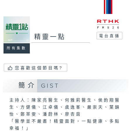
精靈一點
電台直播
所有集數
您喜歡這個節目嗎?
簡介
GIST
主持人：陳家亮醫生、何雅莉醫生、侯鈞翔醫
生、方健儀、江卓儀、虞逸峯、嚴崇天、葉韻
怡、鄭萃雯、潘蔚林、廖杏茵
「醫學並不嚴肅！精靈面對，一點健康、多點
幸福！」