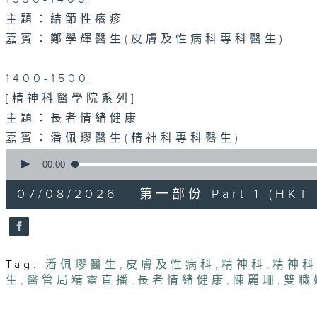
主題：結節性癢疹
嘉賓：鄭學輝醫生(皮膚及性病科專科醫生)
1400-1500
[精神科醫學院系列]
主題：長者情緒健康
嘉賓：潘佩璆醫生(精神科專科醫生)
0
seconds
00:00
of
54
07/08/2026 - 第一部份 Part 1 (HKT 1
minutes,
59
seconds
Volume
90%
Tag:
潘佩璆醫生
,
皮膚及性病科
,
精神科
,
精神科
生
,
醫管局精靈直播
,
長者情緒健康
,
陳麗珊
,
雙職