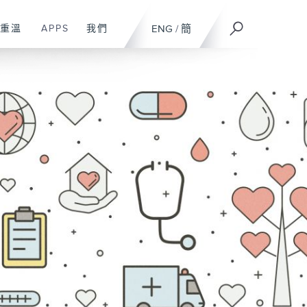
重溫
APPS
我們
ENG
/
簡