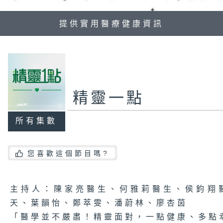
提供實用醫療健康資訊
精靈一點
所有集數
您喜歡這個節目嗎?
主持人：陳家亮醫生、何雅莉醫生、侯鈞翔
天、葉韻怡、鄭萃雯、潘蔚林、廖杏茵
「醫學並不嚴肅！精靈面對，一點健康、多點