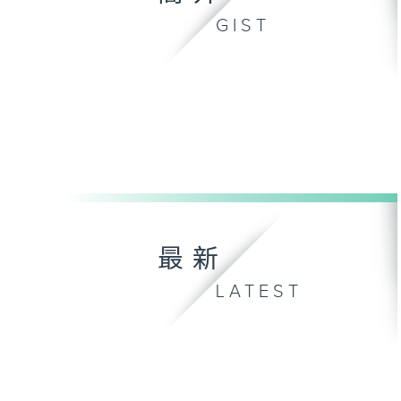
GIST
最新
LATEST