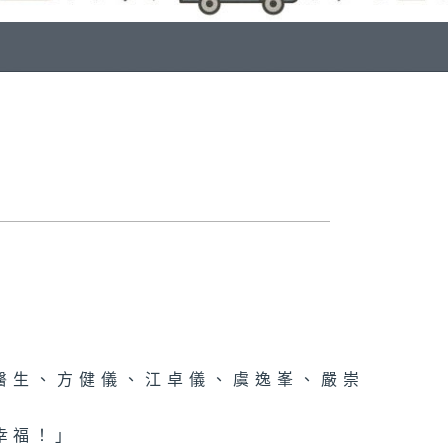
醫生、方健儀、江卓儀、虞逸峯、嚴崇
幸福！」