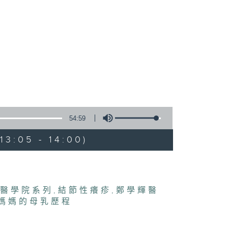
54:59
3:05 - 14:00)
醫學院系列
,
結節性癢疹
,
鄭學輝醫
媽媽的母乳歷程