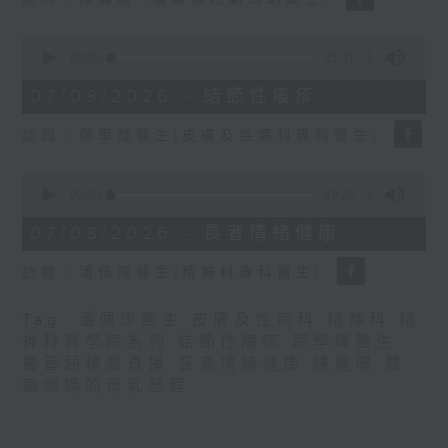
seconds
0
seconds
00:00
21:31
of
21
07/08/2026 - 結節性癢疹
minutes,
31
訪問：鄭學輝醫生(皮膚及性病科專科醫生)
seconds
0
seconds
00:00
49:22
of
49
07/08/2026 - 長者情緒健康
minutes,
22
訪問：潘佩璆醫生(精神科專科醫生)
seconds
Tag:
潘佩璆醫生
,
皮膚及性病科
,
精神科
,
精
神科醫學院系列
,
結節性癢疹
,
鄭學輝醫生
,
醫管局精靈直播
,
長者情緒健康
,
陳麗珊
,
雙
職媽媽的母乳歷程