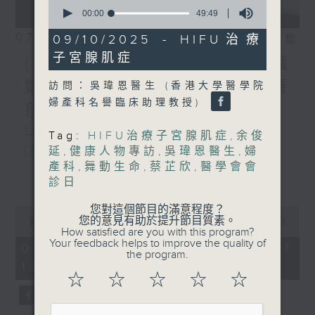
0
seconds
00:00
49:49
of
49
07/08/2026
09/10/2025 - HIFU治療
相片集
minutes,
子宮腺肌症
49
(主持：方健儀、潘蔚林) 雙職
seconds
媽媽的母乳歷程 / 結節性癢
訪問：吳瑋恩醫生 (香港大學醫學院
婦產科名譽臨床助理教授)
疹 / 長者情緒健康
1300-1330
Tag:
HIFU治療子宮腺肌症
,
余俊
[醫管局精靈直播]
延
,
健康人物專訪
,
吳瑋恩醫生
,
婦
產科
,
舞動生命
,
蔡芷欣
,
醫學會會
主題：雙職媽媽的母乳歷程
更多...
診日
嘉賓：陳麗珊 (廣華醫院顧問助產士)
您對這個節目的滿意程度？
0
1330-1400
您的意見有助於提升節目質素。
seconds
00:00
1:38:06
How satisfied are you with this program?
of
Your feedback helps to improve the quality of
主題：結節性癢疹
1
07/08/2026 - 足本 Full (HKT
the program.
hour,
13:00 - 15:00)
嘉賓：鄭學輝醫生(皮膚及性病科專科醫
38
☆
☆
☆
☆
☆
minutes,
6
生)
seconds