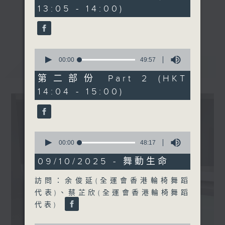
minutes,
13:05 - 14:00)
20
seconds
《精靈一點》 健康資訊 守護大眾
更多...
一眾主持與全港愛心醫護，健康專業人士攜
手，組織最強的醫學網絡，提供實用醫療健康
0
資訊。
seconds
00:00
49:57
最新
LATEST
of
星期一至五，下午 1 時10分 香港電台第一
49
第二部份 Part 2 (HKT
台、港台電視31
minutes,
14:04 - 15:00)
57
下午2時 至 3 時 香港電台第一台
seconds
0
seconds
00:00
48:17
of
48
09/10/2025 - 舞動生命
minutes,
17
訪問：余俊延(全運會香港輪椅舞蹈
seconds
代表)、蔡芷欣(全運會香港輪椅舞蹈
代表)