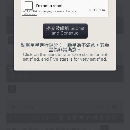
0
1400-1500
seconds
00:00
48:50
of
[精神科醫學院系列]
48
第一部份 Part 1 (HKT 13:05 -
minutes,
主題：長者情緒健康
14:00)
提交及繼續 Submit
50
and Continue
seconds
嘉賓：潘佩璆醫生(精神科專科醫生)
點擊星星進行評分：一顆星為不滿意，五顆
星為非常滿意。
0
Click on the stars to rate: One star is for not
seconds
00:00
49:26
satisfied, and Five stars is for very satisfied.
of
49
第二部份 Part 2 (HKT 14:04 -
minutes,
15:00)
26
seconds
0
seconds
00:00
18:44
of
18
07/08/2026 - 雙職媽媽的母乳歷程
minutes,
44
訪問：陳麗珊 (廣華醫院顧問助產士)