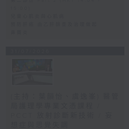
第二部份 Part 2 (HKT 14:04 -
15:00)
兒童心肌炎與心肌病
預防肝癌 由乙肝篩查及治理做起
鼻竇炎
31/07/2026
(主持：葉韻怡、虞逸峯) 醫管
局護理學專業文憑課程 /
PCCT 放射診斷新技術 / 妄
想症與思覺失調