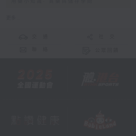
用藥小知識- 買藥與儲存學問
更多 ...
交 通
社 交
聯 絡
公眾回饋