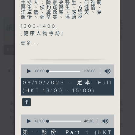
主持人：陳家亮醫生、何雅莉
醫生、侯鈞翔醫生、方健儀、
江卓儀、虞逸峯、嚴崇天、葉
韻怡、鄭萃雯、潘蔚林
1300-1400
[健康人物專訪]
精靈一點
電台直播
主題：舞動生命
更多...
嘉賓：余俊延(全運會香港輪
所有集數
椅舞蹈代表)、蔡芷欣(全運會
香港輪椅舞蹈代表)
0
您喜歡這個節目嗎?
seconds
00:00
1:38:08
of
1
09/10/2025 - 足本 Full
1400-1500
hour,
簡介
GIST
(HKT 13:00 - 15:00)
38
[醫學會會診日]
minutes,
主題：HIFU治療子宮腺肌症
8
主持人：陳家亮醫生、何雅莉醫生、侯鈞翔醫
seconds
嘉賓：吳瑋恩醫生(香港大學
生、方健儀、江卓儀、虞逸峯、嚴崇天、葉韻
醫學院婦產科名譽臨床助理教
0
怡、鄭萃雯、潘蔚林
授)
seconds
00:00
48:20
「醫學並不嚴肅！精靈面對，一點健康、多點
of
48
第一部份 Part 1 (HKT
幸福！」