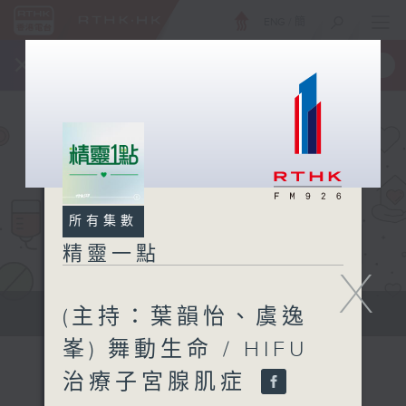
ENG
/
簡
×
全新 RTHK On The Go
取得
一手掌握 RTHK 電台、電視節目
所有集數
精靈一點
X
(主持：葉韻怡、虞逸
提供實用醫療健康資訊
峯) 舞動生命 / HIFU
治療子宮腺肌症