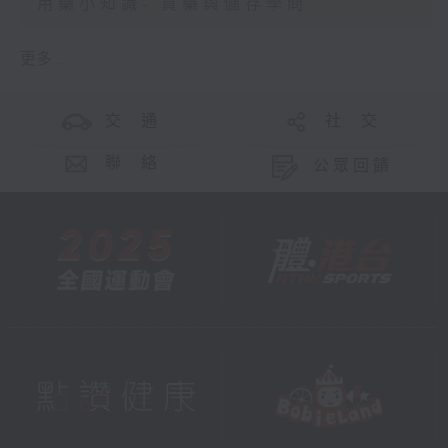
用藥小知識- 買藥與儲存學問
更多 ...
交 通
社 交
聯 絡
公眾回饋