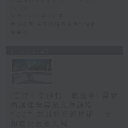
第二部份 Part 2 (HKT 14:04 -
15:00)
兒童心肌炎與心肌病
預防肝癌 由乙肝篩查及治理做起
鼻竇炎
31/07/2026
(主持：葉韻怡、虞逸峯) 醫管
局護理學專業文憑課程 /
PCCT 放射診斷新技術 / 妄
想症與思覺失調