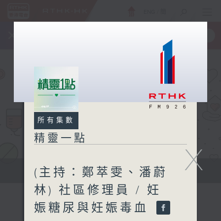
ENG
/
簡
×
全新 RTHK On The Go
取得
一手掌握 RTHK 電台、電視節目
所有集數
精靈一點
X
(主持：鄭萃雯、潘蔚
提供實用醫療健康資訊
林) 社區修理員 / 妊
娠糖尿與妊娠毒血