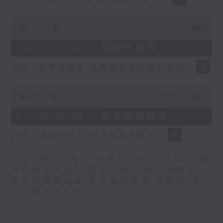
seconds
0
seconds
00:00
21:31
of
21
07/08/2026 - 結節性癢疹
minutes,
31
訪問：鄭學輝醫生(皮膚及性病科專科醫生)
seconds
0
seconds
00:00
49:22
of
49
07/08/2026 - 長者情緒健康
minutes,
22
訪問：潘佩璆醫生(精神科專科醫生)
seconds
Tag:
潘佩璆醫生
,
皮膚及性病科
,
精神科
,
精
神科醫學院系列
,
結節性癢疹
,
鄭學輝醫生
,
醫管局精靈直播
,
長者情緒健康
,
陳麗珊
,
雙
職媽媽的母乳歷程