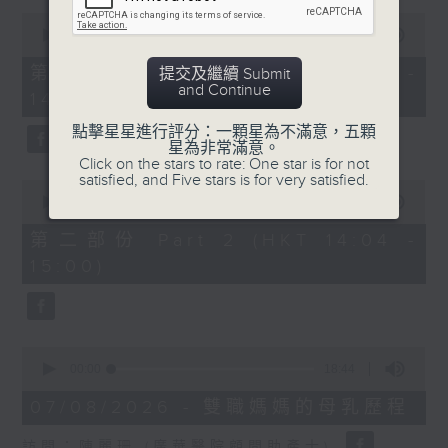
0
1400-1500
seconds
00:00
48:50
of
[精神科醫學院系列]
48
第一部份 Part 1 (HKT 13:05 -
提交及繼續 Submit
minutes,
and Continue
主題：長者情緒健康
14:00)
50
seconds
嘉賓：潘佩璆醫生(精神科專科醫生)
點擊星星進行評分：一顆星為不滿意，五顆
星為非常滿意。
Click on the stars to rate: One star is for not
satisfied, and Five stars is for very satisfied.
0
seconds
00:00
49:26
of
49
第二部份 Part 2 (HKT 14:04 -
minutes,
15:00)
26
seconds
0
seconds
00:00
18:44
of
18
07/08/2026 - 雙職媽媽的母乳歷程
minutes,
44
訪問：陳麗珊 (廣華醫院顧問助產士)