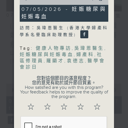
of
49
07/05/2026 - 妊娠糖尿與
minutes,
07/08/2026
相片集
妊娠毒血
58
seconds
(主持：方健儀、潘蔚林) 雙職
訪問：吳瑋恩醫生 (香港大學婦產科
媽媽的母乳歷程 / 結節性癢
學系名譽臨床助理教授)
疹 / 長者情緒健康
Tag:
健康人物專訪
,
吳瑋恩醫生
,
1300-1330
妊娠糖尿與妊娠毒血
,
婦產科
,
社
區修理員
,
羅顯才
,
袁德志
,
醫學會
[醫管局精靈直播]
會診日
主題：雙職媽媽的母乳歷程
更多...
您對這個節目的滿意程度？
嘉賓：陳麗珊 (廣華醫院顧問助產士)
您的意見有助於提升節目質素。
0
How satisfied are you with this program?
1330-1400
seconds
00:00
1:38:06
Your feedback helps to improve the quality of
of
the program.
主題：結節性癢疹
1
07/08/2026 - 足本 Full (HKT
hour,
☆
☆
☆
☆
☆
13:00 - 15:00)
嘉賓：鄭學輝醫生(皮膚及性病科專科醫
38
minutes,
6
生)
seconds