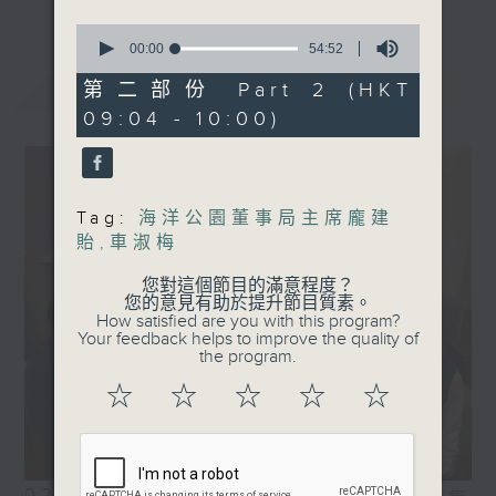
0
seconds
00:00
54:52
of
最新
LATEST
54
第二部份 Part 2 (HKT
minutes,
09:04 - 10:00)
52
seconds
Tag:
海洋公園董事局主席龐建
貽
,
車淑梅
您對這個節目的滿意程度？
您的意見有助於提升節目質素。
How satisfied are you with this program?
Your feedback helps to improve the quality of
the program.
☆
☆
☆
☆
☆
02/08/2026