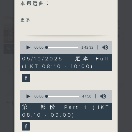
本週選曲：
JAI HO (FROM THE FILM
更多...
SLUMDOG MILLIONAIRE)
今夜你會不會來
舊日的足跡
電台直播
健康歌
0
KING OF THE ROAD
seconds
00:00
1:42:32
聯絡
所有集數
of
月亮代表我的心 (MOON
1
05/10/2025 - 足本 Full
REPRESENTS MY
hour,
(HKT 08:10 - 10:00)
42
HEART)
您喜歡這個節目嗎?
minutes,
好奇
32
seconds
簡介
GIST
0
seconds
00:00
47:50
of
主持人：車淑梅
47
第一部份 Part 1 (HKT
minutes,
08:10 - 09:00)
50
seconds