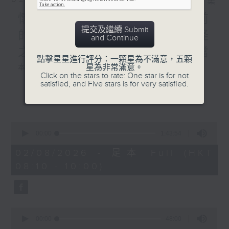
相片集
懷念女俠施南生,重溫九年前
提交及繼續 Submit
的珍貴專訪,以及新藝城七怪
and Continue
之一泰迪羅賓分享難忘好拍檔
點擊星星進行評分：一顆星為不滿意，五顆
星為非常滿意。
本週選曲：
Click on the stars to rate: One star is for not
satisfied, and Five stars is for very satisfied.
ANOTHER DAY OF SUN
更多...
變色龍
最佳拍檔
0
活色生香
seconds
00:00
1:43:54
SHE
of
1
02/08/2026 - 足本 Full (HKT
天外人
hour,
08:10 - 10:00)
43
minutes,
54
seconds
0
seconds
00:00
48:00
of