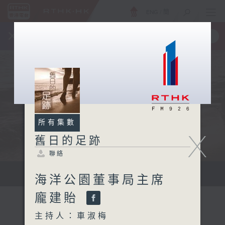
ENG
/
簡
×
全新 RTHK On The Go
取得
一手掌握 RTHK 電台、電視節目
所有集數
X
舊日的足跡
聯絡
...
海洋公園董事局主席
龐建貽
主持人：車淑梅