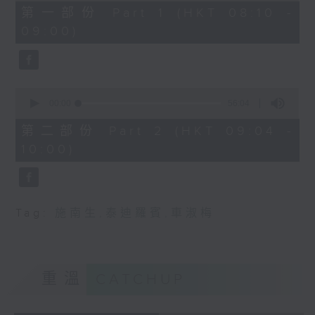
48
第一部份 Part 1 (HKT 08:10 -
minutes,
09:00)
0
seconds
0
seconds
00:00
56:04
of
56
第二部份 Part 2 (HKT 09:04 -
minutes,
10:00)
4
seconds
Tag:
施南生
,
泰迪羅賓
,
車淑梅
重溫
CATCHUP