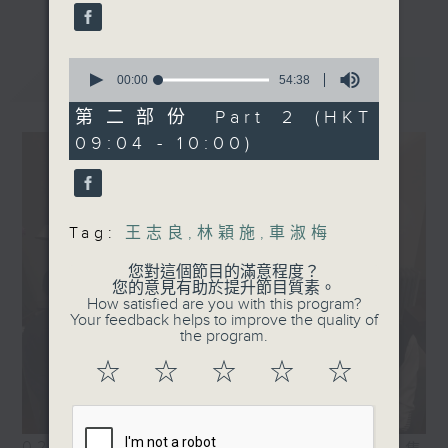
0
最新
LATEST
seconds
00:00
54:38
of
54
第二部份 Part 2 (HKT
minutes,
09:04 - 10:00)
38
seconds
Tag:
王志良
,
林穎施
,
車淑梅
您對這個節目的滿意程度？
您的意見有助於提升節目質素。
How satisfied are you with this program?
Your feedback helps to improve the quality of
the program.
☆
☆
☆
☆
☆
02/08/2026