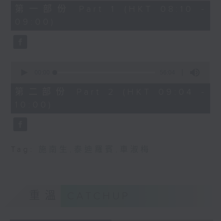
48
第一部份 Part 1 (HKT 08:10 -
minutes,
09:00)
0
seconds
0
seconds
00:00
56:04
of
56
第二部份 Part 2 (HKT 09:04 -
minutes,
10:00)
4
seconds
Tag:
施南生
,
泰迪羅賓
,
車淑梅
重溫
CATCHUP