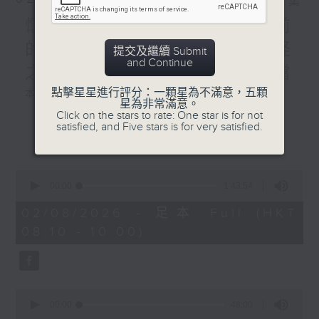
相片集
懷念女俠施南生,重溫九年前
的珍貴專訪,以及新藝城七怪
提交及繼續 Submit
and Continue
之一泰迪羅賓分享難忘好拍檔
點擊星星進行評分：一顆星為不滿意，五顆
本週選曲：
星為非常滿意。
Click on the stars to rate: One star is for not
satisfied, and Five stars is for very satisfied.
ANOTHER DAY OF SUN
更多...
變色龍
最佳拍檔
0
活色生香
seconds
00:00
1:43:54
SHE
of
1
02/08/2026 - 足本 Full (HKT
天外人
hour,
08:10 - 10:00)
43
minutes,
54
seconds
0
seconds
00:00
48:00
of