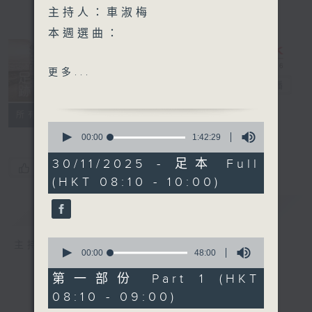
主持人：車淑梅
本週選曲：
再世紅梅記
更多...
海闊天空
舊日的足跡
電台直播
無情寶劍有情天
聯絡
所有集數
紫釵記
0
花開牡丹紅
seconds
00:00
1:42:29
of
和你有些
1
30/11/2025 - 足本 Full
昭君出塞
您喜歡這個節目嗎?
hour,
(HKT 08:10 - 10:00)
42
帝女花
minutes,
現代愛情故事
29
簡介
GIST
seconds
0
主持人：車淑梅
seconds
00:00
48:00
of
48
第一部份 Part 1 (HKT
minutes,
08:10 - 09:00)
0
seconds