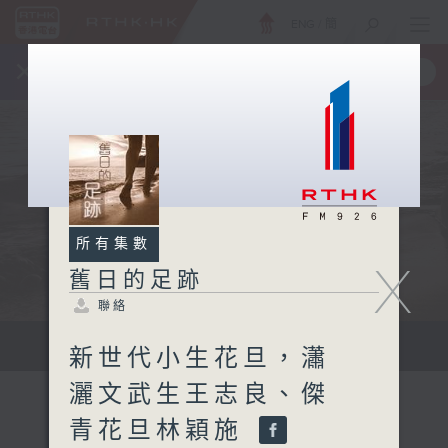
ENG
/
簡
×
全新 RTHK On The Go
取得
一手掌握 RTHK 電台、電視節目
所有集數
X
舊日的足跡
聯絡
...
新世代小生花旦，瀟
灑文武生王志良、傑
青花旦林穎施