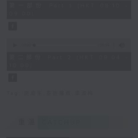
48
第一部份 Part 1 (HKT 08:10 -
minutes,
09:00)
0
seconds
0
seconds
00:00
56:04
of
56
第二部份 Part 2 (HKT 09:04 -
minutes,
10:00)
4
seconds
Tag:
施南生
,
泰迪羅賓
,
車淑梅
重溫
CATCHUP