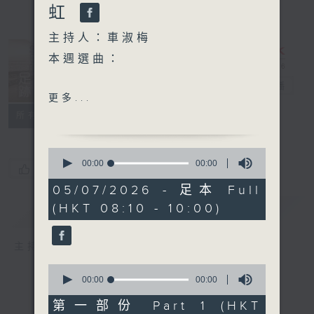
虹
主持人：車淑梅
本週選曲：
舊日的足跡
電台直播
2001太空漫遊
更多...
SPACEMAN CAME
聯絡
所有集數
TRAVELLING
430穿梭機
0
我要飛上青天
seconds
00:00
00:00
您喜歡這個節目嗎?
of
我衹在乎你
0
05/07/2026 - 足本 Full
seconds
(HKT 08:10 - 10:00)
簡介
GIST
主持人：車淑梅
0
seconds
00:00
00:00
of
0
第一部份 Part 1 (HKT
seconds