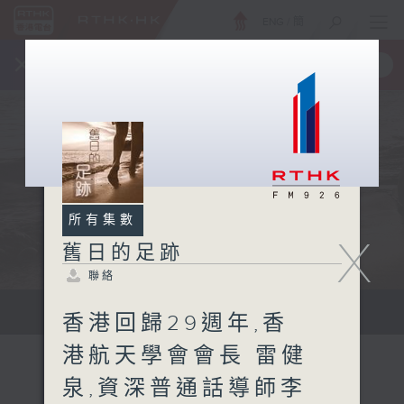
ENG
/
簡
×
全新 RTHK On The Go
取得
一手掌握 RTHK 電台、電視節目
所有集數
X
舊日的足跡
聯絡
...
香港回歸29週年,香
港航天學會會長 雷健
泉,資深普通話導師李