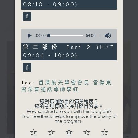
08:10 - 09:00)
最新
LATEST
0
seconds
00:00
54:06
of
54
第二部份 Part 2 (HKT
minutes,
09:04 - 10:00)
6
seconds
Tag:
香港航天學會會長 雷健泉
,
資深普通話導師李虹
您對這個節目的滿意程度？
您的意見有助於提升節目質素。
How satisfied are you with this program?
Your feedback helps to improve the quality of
the program.
☆
☆
☆
☆
☆
02/08/2026