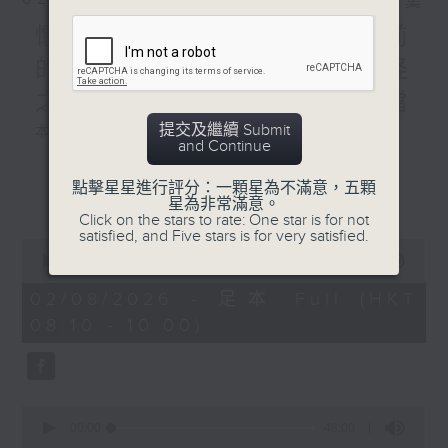
相片集
懷念女俠施南生,重溫九年前
的珍貴專訪,以及新藝城七怪
之一泰迪羅賓分享難忘好拍檔
提交及繼續 Submit
本週選曲：
and Continue
ANOTHER DAY OF SUN
點擊星星進行評分：一顆星為不滿意，五顆
更多...
星為非常滿意。
變色龍
Click on the stars to rate: One star is for not
最佳拍檔
satisfied, and Five stars is for very satisfied.
0
活色生香
seconds
00:00
1:43:54
SHE
of
1
02/08/2026 - 足本 Full (HKT
天外人
hour,
08:10 - 10:00)
43
minutes,
54
seconds
0
seconds
00:00
48:00
of