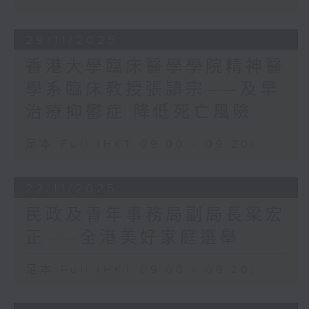
提到議員任重道遠，不是「打份工」，不是
肺功能一樣。根據檢測結果，
為自己個人榮耀去做，而是以國家和香港的
建築測量師會撰寫詳細的報
整體利益為依歸；亦要虛心學習，才能夠貼
29/11/2025
告，列出發現的問題和建議的
地服務市民。這不只是我作為現屆立法會主
香港大學臨床醫學學院精神醫
解決方案。如果需要進行維修
席對新一屆議員的期望，相信也是國家和全
工程，建築測量師還會協助監
學系臨床教授張頴宗——及早
港市民對立法會的殷切期望。
工，確保工程質量符合標準。
新一屆議員甫上任就要處理許多重要工作。
治療抑鬱症 降低死亡風險
他們不僅具備專業知識，更了
行政長官已表示，政府會在新一屆立法會首
解香港樓宇的獨特結構和常見
次會議，提出議案討論如何支援大埔火災的
足本 Full (HKT 09:00 - 09:20)
問題，綜合所有資料，作出專
善後重建，推動制度改革。另外，財政司司
業判斷，開出最切實可行的
長已展開新一份《財政預算案》的公眾諮
「藥方」，即是維修和保養方
詢。議員須要協助政府擬備一份穩健務實、
22/11/2025
案，協助住戶作出明智的決
為香港妥善謀劃未來的預算案。
民政及青年事務局副局長梁宏
定。
2026年是國家「十五五」規劃開局之年。習
正——全港美好家庭選舉
主席已囑咐香港要主動對接國家「十五五」
規劃，堅持和完善行政主導，扎實推動經濟
你可以通知你在香港的家人隨
足本 Full (HKT 09:00 - 09:20)
高質量發展，深度參與粵港澳大灣區建設，
時透過香港測量師學會網頁搜
更好融入和服務國家發展大局。這些是國家
尋已被「樓宇醫生」計劃認證
開給香港的考試題，也是國家支持香港發展