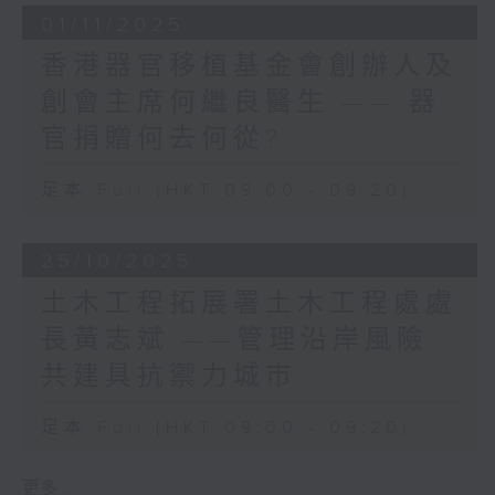
決爭議問題。
01/11/2025
立法會廣場近年種了很多粉紅色簕杜鵑，簕
杜鵑開花期長，色彩燦爛，又能適應不同環
香港器官移植基金會創辦人及
境，生命力強。看見簕杜鵑就好像看見香
此外，該計劃還提供經學會認
創會主席何繼良醫生 —— 器
港，朝氣蓬勃，適應力強，頑強奮進。
證的三大專家名單，包括專門
香港的發展道路從來都不平坦，過去如是，
官捐贈何去何從?
從事勘測滲水、裁定及歷史建
未來亦會如是，但香港人往往能夠在不平坦
築保育的建築測量師，讓市民
的路上頑強奮進，不斷突破自己。我祝願香
足本 Full (HKT 09:00 - 09:20)
可直接找到合適的專業支援，
港人繼續以這份自強不息的精神，成就更美
解決樓宇問題帶來的煩惱。
好的香港，將更美好的香港交給一代又一
25/10/2025
代，成為國家富強、繁榮長青不可替代的力
量！
土木工程拓展署土木工程處處
提起居住安全，我記得你曾提
到你的姪女正在物色新居，在
長黃志斌 ——管理沿岸風險
立法會主席
物色安樂窩的過程中特別謹
梁君彥
共建具抗禦力城市
慎，擔心購入有問題的物業，
2025年12月27日
尤其關注單位的潛在狀況和結
足本 Full (HKT 09:00 - 09:20)
構安全，這份小心我絕對理
解。其實，不少香港人在買賣
更多 ...
二手物業時，都希望更系統地