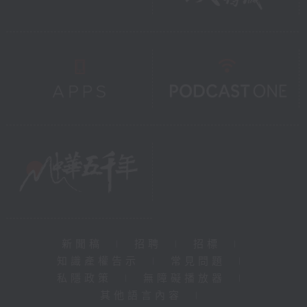
查，好像量體溫般，找到牆身
哪些地方出現異常，從而鎖定
真正的滲水源頭。至於3D激
光掃描和BIM技術，就好比幫
樓宇建立一份電子病歷，方便
日後檢查和維修時有紀錄可
依，這些科技，都令我們的判
斷更加客觀，亦令市民更有信
心。
上次在英國匆匆一聚，你提到
對你在香港的家人住的那間屋
狀況的擔憂言猶在耳。希望這
些信息能幫到你。期待下次見
新聞稿
|
招聘
|
招標
|
面時，能聽到你分享醫治腦退
知識產權告示
|
常見問題
|
化的好消息。相信在這些專業
私隱政策
|
無障礙播放器
|
建築測量師和現代科技的輔助
其他語言內容
|
下，定能解決你大廈的各種問