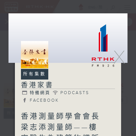
ENG
/
簡
×
全新 RTHK On The Go
取得
一手掌握 RTHK 電台、電視節目
X
所有集數
香港家書
特備網頁
PODCASTS
香港家書
FACEBOOK
電台直播
特備網頁
PODCASTS
所有集數
香港測量師學會會長
FACEBOOK
梁志添測量師——樓