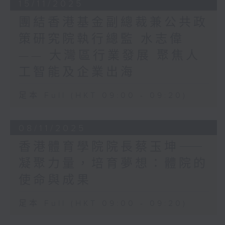
的建築測量公司列表，這些公
15/11/2025
更上一層樓的黃金機會。
司能夠提供符合標準的檢測服
立法會作為特區管治團隊的重要組成部分，
團結香港基金副總裁兼公共政
務，協助你解決樓宇問題。
有責任協助特區政府準確把握發展方向，出
策研究院執行總監 水志偉
謀獻策，回答好試題。我深信，新一屆議員
—— 大灣區行業發展 聚焦人
會憑着他們的專業知識、寶貴經驗、人脈和
有時候，一些樓宇問題，例如
資源，對市民、業界和香港的了解，在堅持
工智能及企業出海
滲水，較為複雜，有機會令住
和完善行政主導的前提下，發揮立法會的獨
戶鄰里之間因為維修責任誰屬
特憲制職能，全面全力支持特區政府推動香
足本 Full (HKT 09:00 - 09:20)
引起糾紛。為了對症下藥，學
港變革創新。
會的「樓宇醫生」計劃現時亦
變革往往蘊含不同的發展可能。香港是成就
有推出「樓宇事務專家裁定中
08/11/2025
夢想，機遇處處的地方。在「一國兩制」
心」，針對常見的滲水問題、
下，香港是國家唯一實行普通法的城市，有
香港體育學院院長蔡玉坤⸺
裝修工程、樓宇維修及保養工
引以為傲的法治傳統，又是最開放的城市，
程等爭議，提供具成本效益的
凝聚力量，培育夢想：體院的
資金、資訊和人才自由流通，中西文化交
解決平台，在雙方同意的基礎
融，加上位處亞洲的中心，「背靠祖國、聯
使命與成果
上，推薦合適的裁定專家為獨
通世界」，都是香港得天獨厚的獨特優勢，
立第三方，由專業建築測量師
一定要倍加珍惜，用心發揮。「一國兩制」
足本 Full (HKT 09:00 - 09:20)
提供專家裁定服務，按專家裁
是國之所需、民之所向、香港之所依，必須
定程序作出專業評定，協助解
長期堅持。