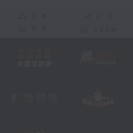
評估單位的實際狀況。現在，
學會提供了免費的《二手住宅
交 通
社 交
物業標準買賣檢驗報告》，這
份報告設有中英文版本，供公
聯 絡
公眾回饋
眾隨時下載參考，主要目的是
讓市民了解專業檢驗的內容和
標準，協助他們在買賣過程中
更清楚了解各項重要環節，例
如結構安全、滲水跡象、設施
狀況等，協助他們尋找合資格
專業人士進行檢驗。
所以香港測量師學會推出的這
個「樓宇醫生」計劃，正正能
幫助有需要的市民更容易找到
獲得認證的樓宇「驗身」和
「診症」服務，住得更安心。