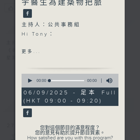
宇醫生為建築物把脈
您喜歡這個節目嗎?
主持人：公共事務組
簡介
GIST
Hi Tony：
主持人：公共事務組
《香港家書》
更多...
最近好嗎？自從你1980年移
星期六 09:00-09:20 a.m.
民到英國，經歷了在餐館工作
的日子，後來選擇半工讀完成
0
你的大學課程，更加欣喜的是
seconds
00:00
00:00
of
今年完成了你的博士論文，正
0
06/09/2025 - 足本 Full
式成為研究醫治腦退化症的哲
seconds
(HKT 09:00 - 09:20)
學博士。
最新
LATEST
去年我們在英國見面，聽你講
27/12/2025
您對這個節目的滿意程度？
起你在香港的家人住的那間屋
您的意見有助於提升節目質素。
立法會主席梁君彥議員 ——
How satisfied are you with this program?
樓齡已經幾十年，同區房屋亦