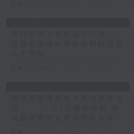
足本 Full (HKT 09:00 - 09:20)
專才，在樓宇安全及檢驗、維
「民有所呼，我有所應」。立法會也史無前
修監督、建築保育、糾紛調解
例地加強自我監督，引入新的《立法會議員
等方面均擔當關鍵角色，並在
守則》，完善履職機制，讓議員更好地履行
13/12/2025
制定香港建築安全標準及推行
憲制職能。
強制驗樓計劃中發揮重要作
澳門科技大學校長李行偉——
轉眼間，在立法會已經21年，我深深感受
用。
到，擔任議員是一份使命。我在從政路上經
促進粵港澳大灣區水利科技及
歷了高山低谷，順流逆流，但無論任何光
人才發展
景，驅使我繼續前行、永不言倦，始終是
他們就如大廈的「家庭醫
「將更好的香港交給下一代」的初心。
足本 Full (HKT 09:00 - 09:20)
生」，能為樓宇「望、聞、
我很感謝立法會秘書處，一直為議員提供全
問、切」，針對樓宇健康狀況
面而專業的支援，是議員的緊密夥伴。作為
提供專業評估，並制定合適的
立法會主席，我一直與秘書處合作無間，即
06/12/2025
「療程」。他們在進行樓宇檢
使面對的挑戰有增無減，秘書處總是敢於突
選舉管理委員會主席陸啟康法
測時，會先進行初步評估，了
破，與時並進，盡責建言，為我提供所有可
解大廈的基本情況和歷史，掌
官 —— 12月7日踴躍投票 共
能的選擇，讓我全面考慮，作出最佳決定。
握整棟大樓的「病史」。然後
秘書處已經為第八屆立法會候任議員舉行了
同創建更安全更美好的未來
他們會使用各種專業設備進行
簡介會，協助他們熟習議會運作，盡快「埋
詳細檢測，收集數據並進行分
位工作」。我與候任議員分享經驗時，特別
足本 Full (HKT 09:00 - 09:20)
析，就好像醫生用聽筒聽你心