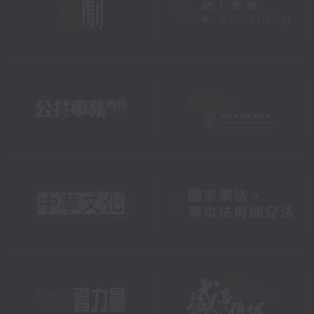
建築測量師不同之處在於，他
們全都是經過專業訓練和取得
認可資格的人士。我們重視專
業培訓，定期舉辦講座和工作
坊，讓建築測量師掌握最新技
術和方法，並透過嚴謹的作業
守則，確保每項檢驗和維修都
符合專業水平，為市民提供優
質可靠的建築測量服務。
科技的進步，令我們可以更加
準確、更安全地為樓宇「體
檢」。例如，以前檢查外牆要
搭棚，現在無人機就好像我們
的空中眼睛，可以在短時間內
檢視整幅外牆，細微裂縫也逃
不過鏡頭。再例如滲水問題，
我們會用紅外線熱像探測檢