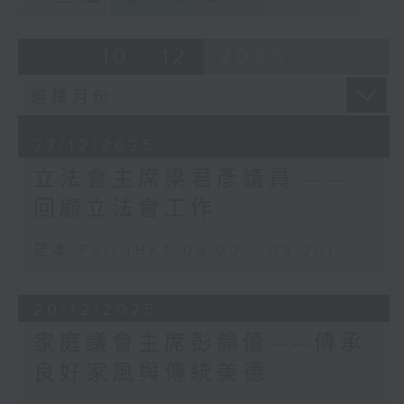
「強制驗樓通知書」而感到無
展路，我有幸參與其中。
從入手，不知道該如何評估大
七十年代，我大學畢業後就投身家族事業。
廈的實際狀況和需要的維修程
10 - 12
2025
家父一生勤奮踏實，時時叮囑我：「生於
度，也不清楚該找什麼樣的專
斯，長於斯，必須回饋這片土地，把更好的
業人士為他們的大廈進行
香港交給下一代」。憑着這份奉獻精神，我
body check (身體檢查)。
逐漸從工商界的實業耕耘，轉向投身各項公
職服務，代表工業界發聲，協助業界升級轉
27/12/2025
型，回饋香港。
立法會主席梁君彥議員 ——
正因為此，香港測量師學會剛
沙士疫情後，我得到業界支持，從2004年獲
剛成立了一個「樓宇醫生」的
回顧立法會工作
選為立法會議員；到2016年至今9年，更獲
計劃，成功註冊「樓宇醫生」
議員支持成為立法會主席。
及相關認證標誌，推出了認證
足本 Full (HKT 09:00 - 09:20)
在立法會，我很高興參與到發展經濟、改善
建築測量公司的名單，方便市
民生的工作，亦有幸帶領立法會，特別是建
民就不同樓宇問題尋找專業協
制派議員，一起無懼、無偏、無私奉獻地協
助，攜手推動香港樓宇安全發
20/12/2025
助中央和特區政府克服新冠疫情、令議會回
展。香港測量師學會是香港唯
復理性、完善選舉制度，以及成功處理不少
家庭議會主席彭韻僖——傳承
一依法例而設立的測量專業組
老大難的問題。行政立法關係良性互動達到
良好家風與傳統美德
織，而建築測量師素有「樓宇
歷史新高，去年更同心同德，完成延擱了27
醫生」之稱，是勘測建築物的
年的《基本法》第二十三條立法，真正做到