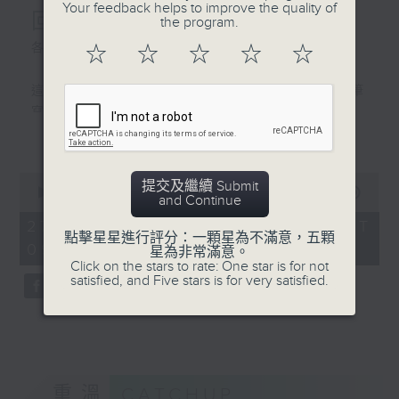
Your feedback helps to improve the quality of
回顧立法會工作
都開始出現各種「年紀大」的
the program.
症狀——包括外牆剝落、水管
各位市民：
☆
☆
☆
☆
☆
老化，甚至單位滲水，還收到
「強制驗樓通知書」，你知道
這次是我最後一次以立法會主席的身份執筆
我是建築測量師，還問我有什
寫這一封家書。
麼解決方法。其實，樓宇和人
更多...
幾天後，我將會卸下肩負了21年的議員職
一樣，都會經歷生老病死。年
責。回望這段旅程，我感到非常光榮，同時
紀大，機器壞，好正常。根據
滿懷感恩——可以說是走了一趟因貢獻香港而
0
提交及繼續 Submit
最新統計數據，香港像你在香
seconds
00:00
11:33
豐盛、因服務市民而圓滿的奇妙之旅。
and Continue
of
港的家人所住的一樣樓齡超過
香港不僅是我的家，更是孕育我成長、賦予
11
27/12/2025 - 足本 Full (HKT
30年的私人住宅大廈，截至
minutes,
點擊星星進行評分：一顆星為不滿意，五顆
我機遇、成就我人生的根。
09:00 - 09:20)
33
星為非常滿意。
2024年底已超過2.9萬幢。
我在上世紀五十年代的香港出生。我親身經
seconds
Click on the stars to rate: One star is for not
換句話說，超過六成的私人
satisfied, and Five stars is for very satisfied.
歷了戰後香港的奮鬥歷程，從百廢待舉的小
樓，都開始步入「中年危
城市，進化為百業騰飛的亞洲小龍，之後投
機」。這個數字背後反映的是
身貢獻國家改革開放的大潮流，更成為舉世
整個城市正面臨的樓宇老化挑
矚目的國際金融中心，再到今天，適逢百年
戰。大部分的香港人可能會因
未有的大變局加速演進，香港在國家發展大
為不具備相關知識，當收到
局中，擔當着獨特角色。這條極不平凡的發
重溫
CATCHUP