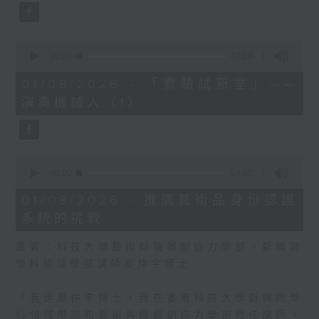
員，我們所想所做的是較為具
前瞻性的，歷史上曾被視為荒
謬的理論，例如進化論，現在
0
seconds
00:00
07:14
每個人都明白。展望未來，有
of
人會擔心人工智能會否叛變和
7
01/08/2026 - 「實驗試新室」——
minutes,
毀滅人類，其實有一些更為迫
演奏機械人（1）
14
切的問題，例如財富分配不
seconds
均，是現在我們需要面對的，
在人工智能技術高速發展的當
0
下，我們應關注這些倫理和經
seconds
00:00
04:02
濟問題，開始考慮如何協助發
of
4
展中國家分享到人工智能的成
01/08/2026 - 推廣藝術品身份認證
minutes,
果。 」——
系統的挑戰
2
seconds
嘉賓：科技大學藝術與機器創造力學部、新興跨
學科領域學部講師秦仲宇博士
「我是秦仲宇博士，我在香港科技大學新興跨學
科領域學部和藝術與機器創造力學部擔任講師，