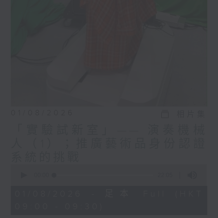
進行檢測，亮燈顯示需要更換
的部分，未經訓練的人也會知
道它哪兒壞掉。」
高永賢教授表示，展望未來，
全球氣候暖化將會是人道主義
科技研究者在設計產品時需要
面對的挑戰。
「未來十年，氣候變化將是人
01/08/2026
相片集
道主義科技面臨的重要挑戰。
「實驗試新室」—— 演奏機械
氣候暖化對於很多我們進行救
人（1）；推廣藝術品身份認證
援工作的地區或者所用的機器
會帶來影響。 以嬰兒保溫箱
系統的挑戰
為例，目前很多地區以此供
0
seconds
00:00
22:05
暖，維持嬰兒的健康，隨著暖
of
化加劇，將來部分地區的保溫
22
01/08/2026 - 足本 Full (HKT
minutes,
箱可能要製冷來恆溫，這是需
09:00 - 09:30)
5
要留意的地方。作為科研人
seconds