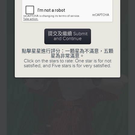
攜帶。這個嬰兒保溫箱其中一
能。
個設計上的特別之處，是比如
我們身在香港，它有破損，我
監製: 蕭洛汶
、張璟瑩
們可以致電廠商安排維修，或
提交及繼續 Submit
者請工程師前往醫院進行檢
and Continue
查，再運送所需零件過來。
不過，在菲律賓一個只住有百
點擊星星進行評分：一顆星為不滿意，五顆
星為非常滿意。
多人的偏遠小島，零件可能需
Click on the stars to rate: One star is for not
要幾星期，甚至幾個月才運
satisfied, and Five stars is for very satisfied.
到，當地亦未必有具資格檢查
的人員。 因此在設計過程
中，我們把保溫箱的設計優
化，將可靠的零件放在一起，
不太可靠的零件放在一起，當
它壞掉的時候，整個元件可以
更替。 另一個設計的特別之
處是我們花了很多心思，利用
最簡單的方法令機器能夠自行