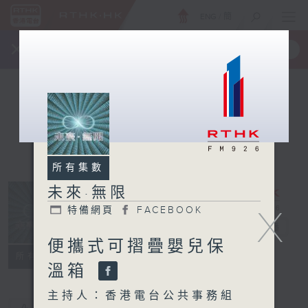
ENG
/
簡
×
全新 RTHK On The Go
取得
一手掌握 RTHK 電台、電視節目
所有集數
未來·無限
X
特備網頁
FACEBOOK
未來·無限
電台直播
便攜式可摺疊嬰兒保
特備網頁
FACEBOOK
所有集數
溫箱
主持人：香港電台公共事務組