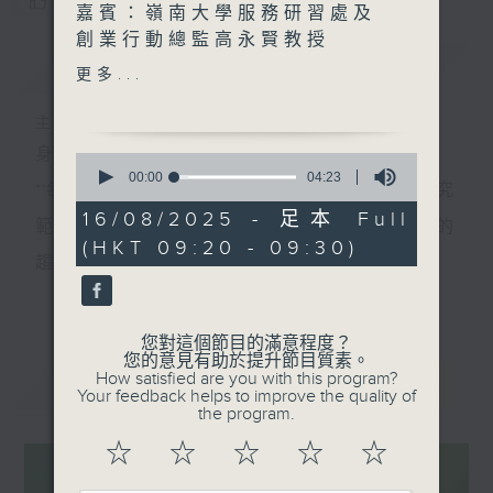
您喜歡這個節目嗎?
嘉賓：嶺南大學服務研習處及
創業行動總監高永賢教授
簡介
GIST
更多...
「我是高永賢，現任嶺南大學
服務研習處及創業行動總監。
主持人：香港電台公共事務組
我是人道主義科技的工程師，
身處世界關鍵的轉折，需要眼界和知識。
0
研究在落後地區應用的科
seconds
00:00
04:23
**每個星期六，我們會邀請一位科學家，介紹在其研究
of
技。」
4
16/08/2025 - 足本 Full
範疇內一個正在影響世界未來發展、我們不可不知的
minutes,
(HKT 09:20 - 09:30)
23
高永賢教授團隊其中一項獲獎
趨勢，以專業和視野來培養具前瞻的預測與洞察力。
seconds
的發明，是一個便攜式可摺疊
更多...
**環節『實驗試新室』主打應用科技介紹，探討科技如
的嬰兒保溫箱，保溫箱專為落
後國家或者偏遠地區而設計。
何應用於日常生活，透過研發者介紹、配合現場實
您對這個節目的滿意程度？
您的意見有助於提升節目質素。
測、在不同應用場境展示技術效能。同時亦會邀請使
How satisfied are you with this program?
最新
LATEST
「它需要輕身、便攜，在斷電
Your feedback helps to improve the quality of
用者分享使用心得及感受，展示科技如何提升生活質
情況下也可運作一段時間。
the program.
保溫箱是以醫院常規保溫箱為
素，拓闊聽眾對科技應用的想像。
☆
☆
☆
☆
☆
藍本，但透明部分是可折疊
星期六早上，讓我們看遠一點，看到未來的無限可
的，體積可縮小一半，更便於