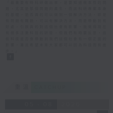
「最重要有時科研做出來，是要知道根本性的問
題，尤其是那個問題的產生，而該科研專案本身
的基礎，是否真的可以做到一個解決方法，即是
有問題有難題，可以有解決方法，而是帶動到有
好處，引致真的對這個社會有影響。我覺得現在
有很多注重科技的研發，但我們有時要反思，這
些科技是否會帶動到我們這個社會有一個正面的
影響，兼且希望未來大家都可以因為科技而有進
步。」
重溫
CATCHUP
05 - 08
2026