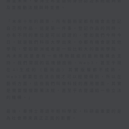
展望未來，秦博士希望藝術身份認證系統能夠普
及並推動法規與時並進。
「未來十年的願景，所有藝術家都有機會去登記
自己的作品，這是第一件事。登記作品的同時，
亦有不同的單位是可以認證的，譬如我們今時今
日，就是我們科技大學出來，亦都有機會是其他
學院，譬如歐洲或者是一些比較大的藝術學院。
再未來就是會有一些博物館級的藝術機構去支
持。我們常說的區塊鏈技術、Web3，甚至乎現
在AI生成的（藝術品）其實版權都不成熟，
Web3都要在合法合規才可以經營得到，所以在
藝術方面，這些我們叫做科技的應用層面，其實
是需要慢慢跟著法規，甚至乎去提議給一些立法
的機構。」
最後，秦博士寄語年輕科學家，科研最重要的是
為社會帶來真正正面的影響。