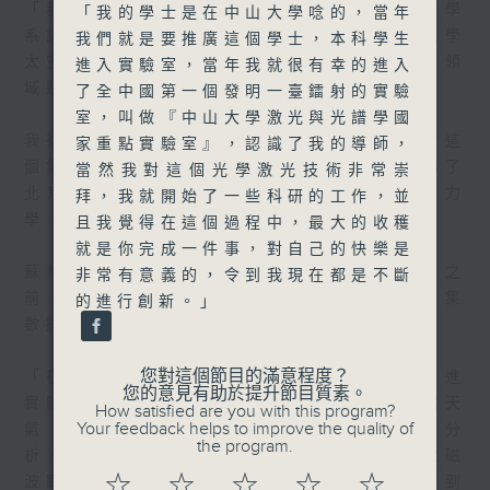
「我是蘇慧，是香港科技大學土木及環境工程學
「我的學士是在中山大學唸的，當年
系講座教授、全球創科學人，也是香港科技大學
我們就是要推廣這個學士，本科學生
太空科學與技術研究院的院長。我研究的主要領
進入實驗室，當年我就很有幸的進入
域是氣候變化、極端天氣和衛星遙感技術。
了全中國第一個發明一臺鐳射的實驗
室，叫做『中山大學激光與光譜學國
我從小生長在一個氣象之家，所以我從小就對這
家重點實驗室』，認識了我的導師，
個氣象有比較深切的體會。然後我很幸運的到了
當然我對這個光學激光技術非常崇
北京大學讀書，讀氣象專業，當時叫天氣動力
拜，我就開始了一些科研的工作，並
學，主要就是學預報天氣的知識。」
且我覺得在這個過程中，最大的收穫
就是你完成一件事，對自己的快樂是
蘇教授讀大學時修讀氣象專業，在加入科大之
非常有意義的，令到我現在都是不斷
前，曾在美國太空總署工作，利用遙感衛星收集
的進行創新。」
數據，研究氣候變化和極端天氣。
您對這個節目的滿意程度？
「在美國的時候，我在美國太空總署的噴氣推進
您的意見有助於提升節目質素。
實驗室工作， 我研究的領域是氣候變化極端天
How satisfied are you with this program?
Your feedback helps to improve the quality of
氣，研究的手段就是用遙感衛星的數據來做分
the program.
析。遙感就是用電磁波來做觀測，透過觀測電磁
☆
☆
☆
☆
☆
波跟地表、地球大氣或海洋，發生變化以後得到