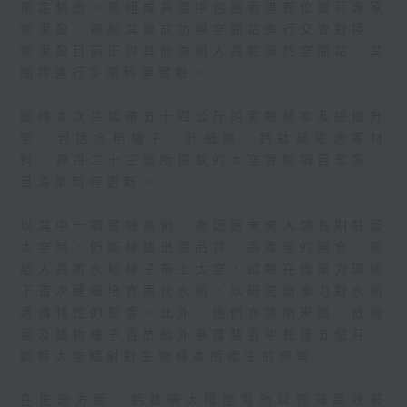
預定軌道。乘組成員當中包括香港首位載荷專家
黎家盈。飛船其後成功與空間站進行交會對接，
黎家盈目前正與其他乘組人員駐留於空間站，其
間將進行多項科學實驗。
團隊本次共攜帶五十四公斤的實驗樣本及設備升
空，包括水稻種子、肝細胞、鈣鈦礦電池等材
料。神舟二十三號所搭載的太空實驗項目眾多，
且清單時有更新。
以其中一項實驗為例，為因應未來人類長期駐留
太空時，仍能種植出高品質、高產量的糧食，乘
組人員將水稻種子帶上太空，試驗在微重力環境
下首次連續培育兩代水稻，以研究微重力對水稻
遺傳特性的影響。此外，他們亦將納米酶、放線
菌及植物種子置於艙外暴露裝置中長達五個月，
觀察太空輻射對生物樣本所產生的影響。
在能源方面，鈣鈦礦太陽能電池以輕薄高效著