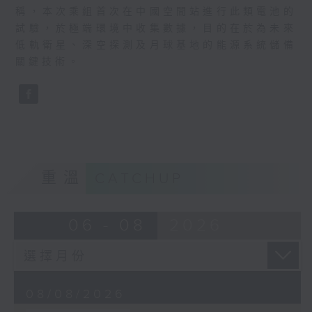
稱，本次乘組首次在中國空間站進行此類電池的
試驗，於極端環境中收集數據，目的在於為未來
低軌衛星、深空探測及月球基地的能源系統儲備
關鍵技術。
重溫
CATCHUP
06 - 08
2026
08/08/2026