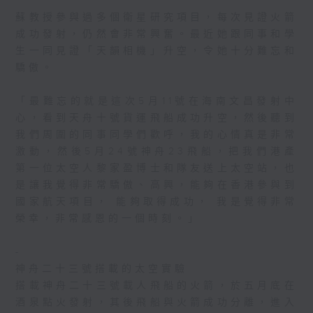
蘇教授參與過多個衛星研究項目，每次見證火箭
成功發射，仍然會非常興奮。最近她跟同事和學
生一同見證「天韻相機」升空，令她十分難忘和
驕傲。
「最難忘的就是這次5月11號在海南文昌發射中
心，看到天舟十號貨運飛船成功升空，然後聽到
我們周圍的同事同學們歡呼，我的心情真是非常
激動，然後5月24號神舟23飛船，把我們港產
第一位太空人黎家盈博士和隊友送上太空站，也
是讓我覺得非常驕傲、高興，能夠在香港參與到
國家航天項目， 能夠取得成功， 我是覺得非常
榮幸，非常感恩的一個時刻。」
-
神舟二十三號搭載的太空實驗
搭載神舟二十三號載人飛船的火箭，於五月底在
酒泉點火發射，其後飛船與火箭成功分離，進入