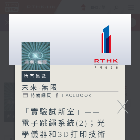
ENG
/
簡
×
全新 RTHK On The Go
取得
一手掌握 RTHK 電台、電視節目
所有集數
未來·無限
特備網頁
FACEBOOK
X
未來·無限
電台直播
「實驗試新室」——
特備網頁
FACEBOOK
所有集數
電子跳繩系統(2)；光
學儀器和3D打印技術