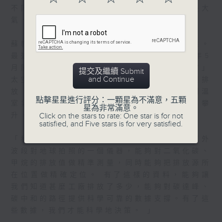
不同的電磁波，這些變化就反映了地表或者是大
氣、陸地、海洋的一些特徵。」
蘇教授將過去累積的經驗應用到中國航天事業。
最近，蘇教授牽頭研製的「天韻相機」於今年5
月隨天舟十號貨運飛船升空，成功抵達「天宮」
提交及繼續 Submit
and Continue
太空站。蘇教授說，「天韻相機」可以監測碳排
放，支援國家實現「碳達峰」目標，即是控制溫
點擊星星進行評分：一顆星為不滿意，五顆
室氣體排放，確保碳排放量在臨界點後不再攀
星為非常滿意。
升，然後邁向「碳中和」。
Click on the stars to rate: One star is for not
satisfied, and Five stars is for very satisfied.
「科大這次牽頭研發的天韻相機，是一個在紅外
波段對地球拍照的一個儀器，能夠對二氧化碳、
甲烷的排放值做精準測量，同時能夠把排放源所
在位置做精確定位。 有了這樣的資料，能夠讓
我們知道甚麼工廠排放了多少，能夠對碳達峰、
碳中和的路徑提供科學可靠的數據支撐。有了這
些數據，我們才能科學地決策。 」