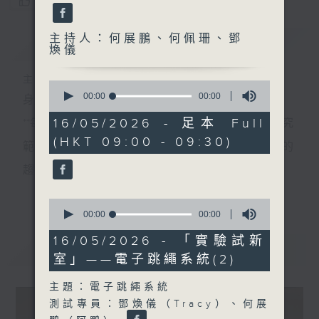
您喜歡這個節目嗎?
主持人：何展鵬、何佩珊、鄧
簡介
GIST
煥儀
主持人：何展鵬、何佩珊、鄧煥儀
0
seconds
00:00
00:00
身處世界關鍵的轉折，需要眼界和知識。
of
0
16/05/2026 - 足本 Full
**每個星期六，我們會邀請一位科學家，介紹在其研究
seconds
(HKT 09:00 - 09:30)
範疇內一個正在影響世界未來發展、我們不可不知的
趨勢，以專業和視野來培養具前瞻的預測與洞察力。
更多...
**環節『實驗試新室』主打應用科技介紹，探討科技如
0
seconds
00:00
00:00
何應用於日常生活，透過研發者介紹、配合現場實
of
0
16/05/2026 - 「實驗試新
測、在不同應用場境展示技術效能。同時亦會邀請使
最新
LATEST
seconds
室」——電子跳繩系統(2)
用者分享使用心得及感受，展示科技如何提升生活質
主題：電子跳繩系統
素，拓闊聽眾對科技應用的想像。
測試專員：鄧煥儀（Tracy）、何展
星期六早上，讓我們看遠一點，看到未來的無限可