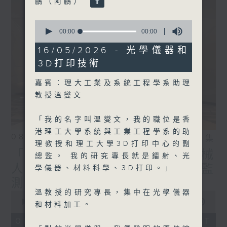
鵬（阿鵬）
能。
0
seconds
00:00
00:00
of
監製: 蕭洛汶
、張璟瑩
0
16/05/2026 - 光學儀器和
seconds
3D打印技術
嘉賓：理大工業及系統工程學系助理
教授溫燮文
「我的名字叫溫燮文，我的職位是香
港理工大學系統與工業工程學系的助
08/08/2026
相片集
理教授和理工大學3D打印中心的副
「實驗試新室」—— 演奏機械
總監。 我的研究專長就是鐳射、光
人（2）；天韻相機 從太空監
學儀器、材料科學、3D打印。」
測溫室氣體排放
溫教授的研究專長，集中在光學儀器
0
seconds
00:00
23:16
和材料加工。
of
23
08/08/2026 - 足本 Full (HKT
minutes,