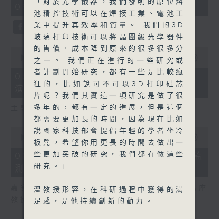
「對於光學儀器，我們發明的原位熔
09:00 - 09:30)
16
池精控技術可以在焊接工業、電池工
seconds
業中提升其效率和質量。 我們的3D
玻璃打印技術可以將晶圓級光學器件
的售價、成本降到原來的很多很多分
0
seconds
00:00
00:00
之一。 我們正在進行的一些研究或
of
者計劃開始研究，都有一些是比較瘋
0
08/08/2026 - 「實驗試新室」——
seconds
狂的，比如說可不可以3D打印硅芯
演奏機械人（2）
片呢？我們其實這一項研究是做了很
多年的，都有一定的進展，但是這個
主題： 演奏機械人（2）
都需要更加長的時間，因為現在比如
0
說國家科技部會提倡年輕的學者坐冷
seconds
00:00
00:00
板凳，希望你用更長的時間去做出一
of
0
些更加突破的研究，我們都在做這些
08/08/2026 - 天韻相機 從太空監
seconds
研究。」
測溫室氣體排放
嘉賓： 香港科技大學土木及環境工程學系講座
溫教授形容，在科研過程中獲得的滿
教授蘇慧
足感，是他持續創新的動力。