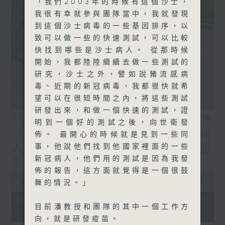
「我們2003年的時候有這個沙士，
我很有幸就參與團隊當中，我就發現
到這個沙士病毒的一些基因排序，以
致可以做一些的快速測試，可以比較
快找到哪些是沙士病人。 從那時候
開始，我都陸陸續續去做一些測試的
研究，沙士之外，譬如說豬流感病
毒、近期的新冠病毒，我都很快就希
望可以在很短時間之內，將這些測試
研發出來，和做一個快速的測試，證
01/08/2026
相片集
明到一個好的測試之後，向世衛發
「實驗試新室」—— 演奏機械
佈。 最開心的時候就是見到一些同
人（1）；推廣藝術品身份認證
事，他說他們找到他國家裡面的一些
新冠病人，他們用的測試是因為我發
系統的挑戰
佈的報告，這方面就覺得是一個很鼓
0
seconds
00:00
22:05
舞的情況。」
of
22
01/08/2026 - 足本 Full (HKT
minutes,
目前潘教授和團隊的其中一個工作方
09:00 - 09:30)
5
向，就是研發疫苗。
seconds