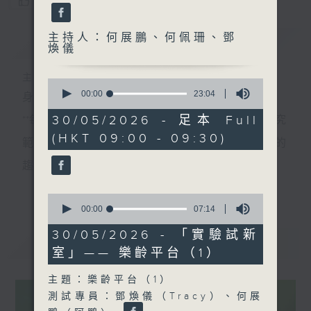
您喜歡這個節目嗎?
主持人：何展鵬、何佩珊、鄧
簡介
GIST
煥儀
主持人：何展鵬、何佩珊、鄧煥儀
0
seconds
00:00
23:04
身處世界關鍵的轉折，需要眼界和知識。
of
23
30/05/2026 - 足本 Full
**每個星期六，我們會邀請一位科學家，介紹在其研究
minutes,
(HKT 09:00 - 09:30)
4
範疇內一個正在影響世界未來發展、我們不可不知的
seconds
趨勢，以專業和視野來培養具前瞻的預測與洞察力。
更多...
**環節『實驗試新室』主打應用科技介紹，探討科技如
0
seconds
00:00
07:14
何應用於日常生活，透過研發者介紹、配合現場實
of
7
30/05/2026 - 「實驗試新
測、在不同應用場境展示技術效能。同時亦會邀請使
最新
LATEST
minutes,
室」—— 樂齡平台（1）
14
用者分享使用心得及感受，展示科技如何提升生活質
seconds
主題：樂齡平台（1）
素，拓闊聽眾對科技應用的想像。
測試專員：鄧煥儀（Tracy）、何展
星期六早上，讓我們看遠一點，看到未來的無限可