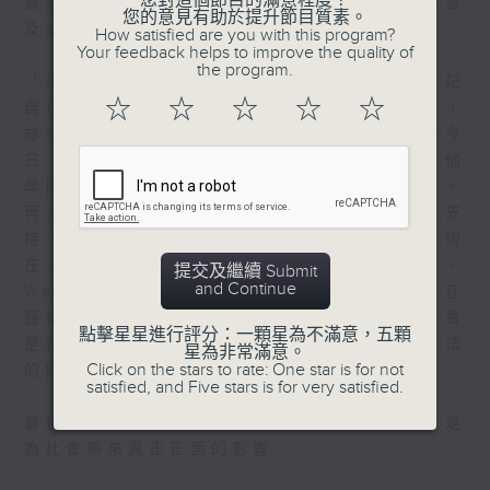
您對這個節目的滿意程度？
展望未來，秦博士希望藝術身份認證系統能夠普
您的意見有助於提升節目質素。
及並推動法規與時並進。
How satisfied are you with this program?
Your feedback helps to improve the quality of
the program.
「未來十年的願景，所有藝術家都有機會去登記
☆
☆
☆
☆
☆
自己的作品，這是第一件事。登記作品的同時，
亦有不同的單位是可以認證的，譬如我們今時今
日，就是我們科技大學出來，亦都有機會是其他
學院，譬如歐洲或者是一些比較大的藝術學院。
再未來就是會有一些博物館級的藝術機構去支
持。我們常說的區塊鏈技術、Web3，甚至乎現
在AI生成的（藝術品）其實版權都不成熟，
提交及繼續 Submit
and Continue
Web3都要在合法合規才可以經營得到，所以在
藝術方面，這些我們叫做科技的應用層面，其實
點擊星星進行評分：一顆星為不滿意，五顆
是需要慢慢跟著法規，甚至乎去提議給一些立法
星為非常滿意。
Click on the stars to rate: One star is for not
的機構。」
satisfied, and Five stars is for very satisfied.
最後，秦博士寄語年輕科學家，科研最重要的是
為社會帶來真正正面的影響。