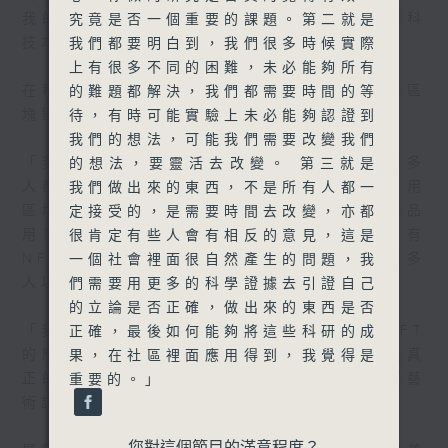
我的研究方向特別針對藝術科技，尤其是藝術科
究竟是否一個重要的課題。第二就是
技本身的Art ID（藝術認證）。」
我們都要明白到，我們很多時候實際
上有很多不同的困難，未必能夠所有
在科研路上，秦博士遇到的挑戰是外界長期將區
的難題都解決，我們都需要時間的等
塊鏈的技術與NFT混淆。
待，有時可能實驗上未必能夠認證到
我們的想法，可能我們需要改變我們
「我由2022年開始提出這個題目，到現在很多
的想法，要靈活去改變。 第三就是
人都誤會了這是NFT。NFT當初都是標榜了用
我們做出來的東西，不是所有人都一
區塊鏈技術 ，所以很多人都會認為如果藝術品
定接受的，是需要時間去改變，亦都
用區塊鏈，那就是NFT。其實我就很抗拒有
很肯定有些人會有相反的意見，這是
NFT這個聯想，因為NFT（熱潮）當時有很多
一個社會裡面很自然產生的問題，我
人以此行騙。」
們需要用更多的科學證據去引證自己
的立論是否正確，做出來的東西是否
「我入科技大學第一篇的學術文章，就是說NFT
正確，最後如何能夠將這些科研的成
的應用場面不是很清晰，亦都很多誤會。但是真
果，在社區裡面應用得到，我覺得是
正的區塊鏈技術，未來是要用一個 Art ID（藝
重要的。」
術認證）的標準裡面。」