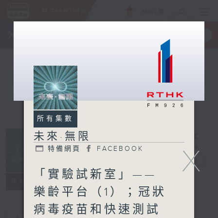
ENG
/
簡
×
全新 RTHK On The Go
取得
一手掌握 RTHK 電台、電視節目
所有集數
未來·無限
X
特備網頁
FACEBOOK
未來·無限
電台直播
「實驗試新室」——
特備網頁
FACEBOOK
所有集數
樂齡平台（1）；冠狀
病毒疫苗和快速測試