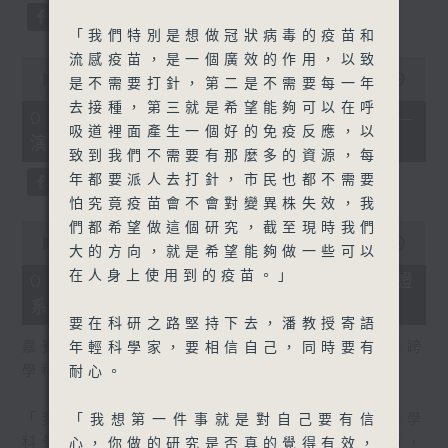
「我們特別是想做冠狀病毒的疫苗和
流感疫苗，是一個廣效的作用，以致
0
seconds
00:00
07:14
是不需要打針，第二是不需要每一年
of
去接種，第三就是希望能夠可以在呼
7
01/08/2026 - 「實驗試新室」——
minutes,
吸道裡面產生一個好的免疫反應，以
演奏機械人（1）
14
致到我們不需要有那麼多的資源，每
seconds
年都要派人去打針，市民也都不需要
怕究竟疫苗會不會對變異株失效，我
0
們都希望做這個研究，截至現時我們
seconds
00:00
04:02
大的方向，就是希望能夠做一些可以
of
4
在人身上使用到的疫苗。」
01/08/2026 - 推廣藝術品身份認證
minutes,
系統的挑戰
2
seconds
要在科研之路堅持下去，潘教授寄語
嘉賓：科技大學藝術與機器創造力學部、新興跨
年輕科學家，要相信自己，同時要有
學科領域學部講師秦仲宇博士
耐心。
「我是秦仲宇博士，我在香港科技大學新興跨學
「我想第一件事就是對自己要有信
科領域學部和藝術與機器創造力學部擔任講師，
心，你做的研究是否真的覺得有效，