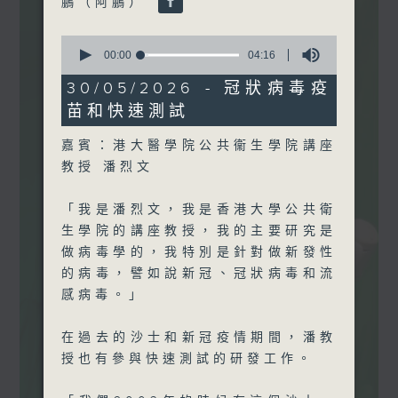
鵬（阿鵬）
能。
0
seconds
00:00
04:16
of
監製: 蕭洛汶
、張璟瑩
4
30/05/2026 - 冠狀病毒疫
minutes,
苗和快速測試
16
seconds
嘉賓：港大醫學院公共衞生學院講座
教授 潘烈文
「我是潘烈文，我是香港大學公共衛
生學院的講座教授，我的主要研究是
做病毒學的，我特別是針對做新發性
的病毒，譬如說新冠、冠狀病毒和流
感病毒。」
在過去的沙士和新冠疫情期間，潘教
授也有參與快速測試的研發工作。