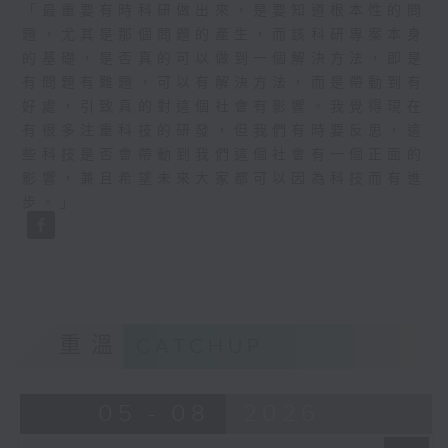
「最重要有時科研做出來，是要知道根本性的問
題，尤其是那個問題的產生，而該科研專案本身
的基礎，是否真的可以做到一個解決方法，即是
有問題有難題，可以有解決方法，而是帶動到有
好處，引致真的對這個社會有影響。我覺得現在
有很多注重科技的研發，但我們有時要反思，這
些科技是否會帶動到我們這個社會有一個正面的
影響，兼且希望未來大家都可以因為科技而有進
步。」
重溫
CATCHUP
05 - 08
2026