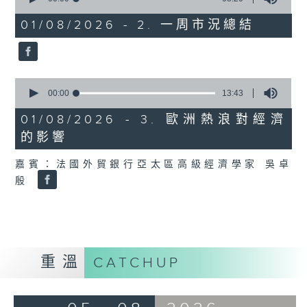
of
8
01/08/2026 - 2. 一周市況總結
minutes,
20
seconds
0
seconds
00:00
13:43
of
13
01/08/2026 - 3. 歐洲熱浪對經濟
minutes,
的影響
43
seconds
嘉賓：法國外貿銀行亞太區高級經濟學家 吳卓
殷
重溫
CATCHUP