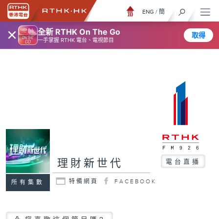
ENG
/
簡
×
全新 RTHK On The Go
取得
一手掌握 RTHK 電台、電視節目
理財新世代
電台直播
特備網頁
FACEBOOK
所有集數