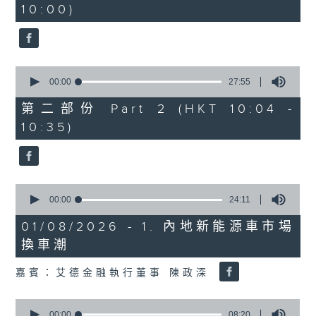
10:00)
0
seconds
0
seconds
00:00
27:55
of
27
第二部份 Part 2 (HKT 10:04 -
minutes,
10:35)
55
seconds
0
seconds
00:00
24:11
of
24
01/08/2026 - 1. 內地新能源車市場
minutes,
換車潮
11
seconds
嘉賓：艾德金融執行董事 陳政深
0
seconds
00:00
08:20