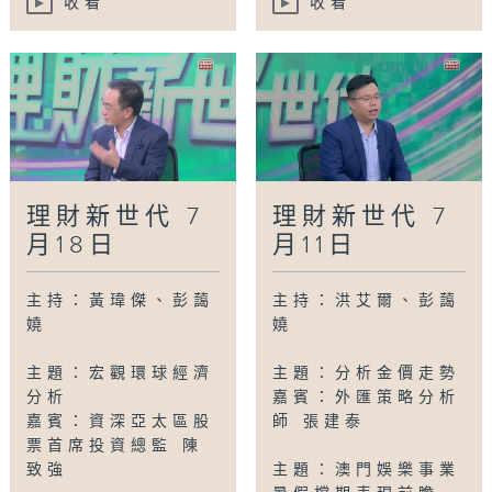
收看
收看
理財新世代 7
理財新世代 7
月18日
月11日
主持：黃瑋傑、彭藹
主持：洪艾爾、彭藹
嬈
嬈
主題：宏觀環球經濟
主題：分析金價走勢
分析
嘉賓：外匯策略分析
嘉賓：資深亞太區股
師 張建泰
票首席投資總監 陳
致強
主題：澳門娛樂事業