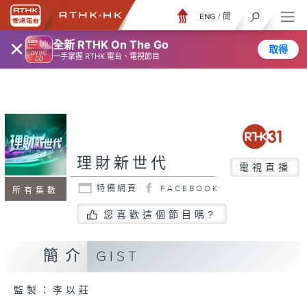
ENG
/
簡
×
全新 RTHK On The Go
取得
一手掌握 RTHK 電台、電視節目
理財新世代
電視直播
特備網頁
FACEBOOK
所有集數
您喜歡這個節目嗎?
簡介
GIST
監製：李以莊