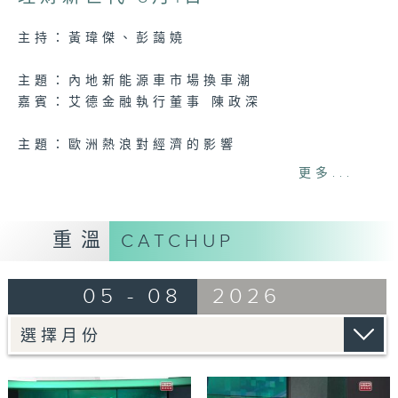
47
minutes,
24
主持：黃瑋傑、彭藹嬈
seconds
主題：內地新能源車市場換車潮
嘉賓：艾德金融執行董事 陳政深
主題：歐洲熱浪對經濟的影響
嘉賓：法國外貿銀行亞太區高級經濟學家 吳卓
更多...
殷
Tag:
理財
,
金融
,
黃金
,
股市
,
貨幣
重溫
CATCHUP
05 - 08
2026