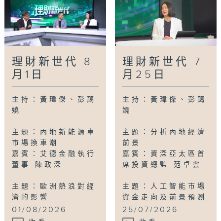
理財新世代 8
理財新世代 7
月1日
月25日
主持：黃瑋傑、彭藹
主持：黃瑋傑、彭藹
嬈
嬈
主題：內地新能源車
主題：分析內地經濟
市場換車潮
前景
嘉賓：艾德金融執行
嘉賓：資深亞太區首
董事 陳政深
席投資總監 范卓雲
主題：歐洲熱浪對經
主題：人工智能市場
濟的影響
資金走向及前景預測
...
...
01/08/2026
25/07/2026