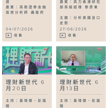
道
嘉賓：高力香港研究
嘉賓：高歌證券金融
部高級經理 黎彥東
首席分析師 聶振邦
主題：分析美國息口
走勢
...
04/07/2026
27/06/2026
收看
收看
理財新世代 6
理財新世代 6
月20日
月13日
主持：黃瑋傑、彭藹
主持：黃瑋傑、彭藹
嬈
嬈