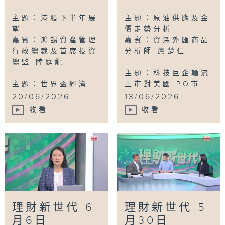
主題：港股下半年展
主題：原油供應及金
望
價走勢分析
嘉賓：鴻鵠資產管理
嘉賓：資深外匯商品
行政總裁及首席投資
分析師 盧楚仁
總監 陸庭龍
主題：科技巨企輪流
主題：世界盃經濟
上市對美國IPO市...
...
20/06/2026
13/06/2026
收看
收看
理財新世代 6
理財新世代 5
月6日
月30日