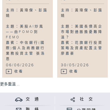
主持：黃瑋傑、彭藹
主持：黃瑋傑、彭藹
嬈
嬈
主題：美股AI炒風
主題：美國長債高企
——由FOMO到
市場對通脹擔憂難降
FEMO
溫？
嘉賓：中信銀行(國
嘉賓：花旗銀行投資
際)個人及商務銀行
策略及資產配置主管
業務投資主管 張浩
廖嘉豪
恩
...
...
06/06/2026
30/05/2026
收看
收看
更多重溫 ...
交 通
社 交
聯 絡