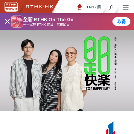
ENG
/
簡
×
全新 RTHK On The Go
取得
一手掌握 RTHK 電台、電視節目