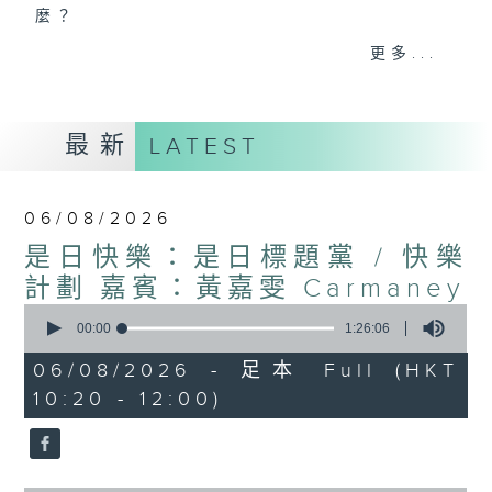
麼？
我們會想把握生活、好奇、快樂。
更多...
沒有一個笑話可以支撐超過五分鐘的笑聲，
沒有一個滑稽的動作可以叫人感到由衷的內心
幸福，
最新
LATEST
但是，當我們在日常生活裡找到可以好奇、可
以聚焦、可以重新理解世界的一事一物，那就
可以是我們是日快樂的理由。
06/08/2026
是日快樂：是日標題黨 / 快樂
計劃 嘉賓：黃嘉雯 Carmaney
0
seconds
00:00
1:26:06
of
1
06/08/2026 - 足本 Full (HKT
hour,
10:20 - 12:00)
26
minutes,
6
seconds