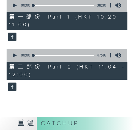
0
seconds
00:00
38:30
of
38
第一部份 Part 1 (HKT 10:20 -
minutes,
11:00)
30
seconds
0
seconds
00:00
47:46
of
47
第二部份 Part 2 (HKT 11:04 -
minutes,
12:00)
46
seconds
重溫
CATCHUP