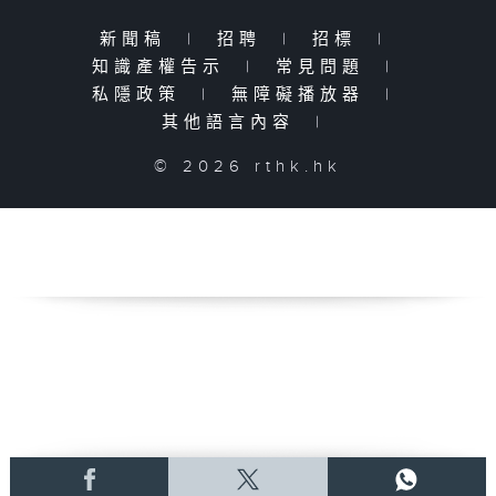
新聞稿
|
招聘
|
招標
|
知識產權告示
|
常見問題
|
私隱政策
|
無障礙播放器
|
其他語言內容
|
© 2026 rthk.hk