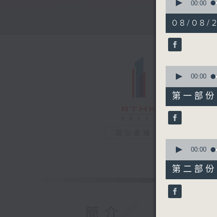
seconds
00:00
of
1
08/08/2
hour,
26
minutes,
38
seconds
90%
0
seconds
00:00
of
38
第一部份 P
minutes,
10
seconds
90%
電台直播
0
seconds
00:00
of
48
第二部份 P
minutes,
38
seconds
90%
簡介