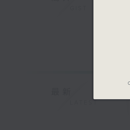
GIST
C
最新
LATEST