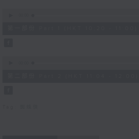
seconds
Volume
90%
0
seconds
00:00
of
38
第一部份 Part 1 (HKT 10:20 - 11:00)
minutes,
30
seconds
Volume
90%
0
seconds
00:00
of
49
第二部份 Part 2 (HKT 11:04 - 12:00)
minutes,
44
seconds
Volume
90%
Tag:
蜘蛛俠