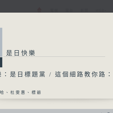
電視
電台
新聞
WEB+
是日快樂
樂：是日標題黨 / 這個細路教你路
哈、杜雯惠、標爺