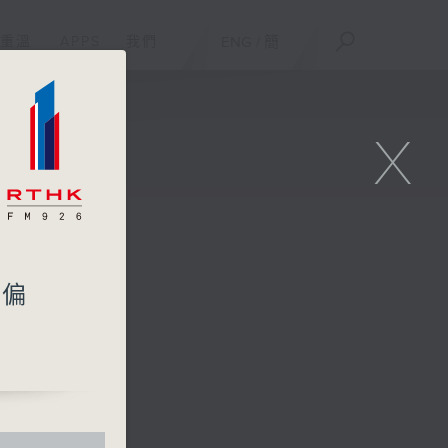
重溫
APPS
我們
ENG
/
簡
X
：偏