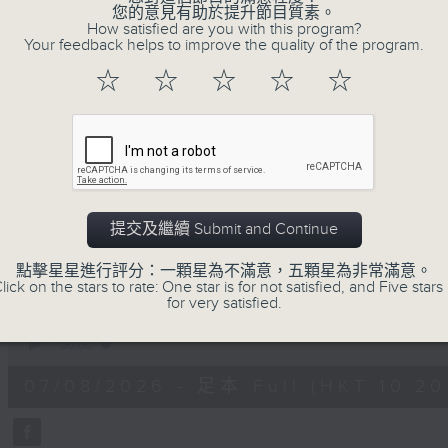
您的意見有助於提升節目質素。
不如，反過來問：十年後，我們還會想把握什
How satisfied are you with this program?
我們會想把握生活、好奇、快樂。
Your feedback helps to improve the quality of the program.
沒有一個笑話可以支撐超過五分鐘的笑聲，
☆
☆
☆
☆
☆
沒有一個滑稽的動作可以叫人感到由衷的內心
但是，當我們在日常生活裡找到可以好奇、
物，那就可以是我們是日快樂的理由。
提交及繼續 Submit and Continue
07/08/2026
點擊星星進行評分：一顆星為不滿意，五顆星為非常滿意。
lick on the stars to rate: One star is for not satisfied, and Five stars 
for very satisfied.
是日快樂：是日標題黨 / 大戲電
0
seconds
00:00
of
1
07/08/2026 - 足本 Full (HKT 10:20 
hour,
28
minutes,
4