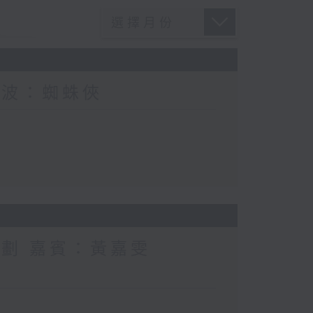
電波：蜘蛛俠
計劃 嘉賓：黃嘉雯