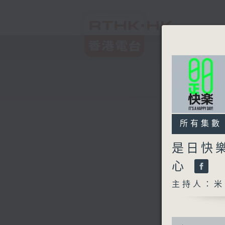
所有集數
是日快
心
主持人：米
0