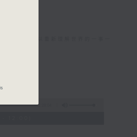
麼？
幸福，
可以聚焦、可以重新理解世界的一事一
is
波：蜘蛛俠
1:28:04
- 12:00)