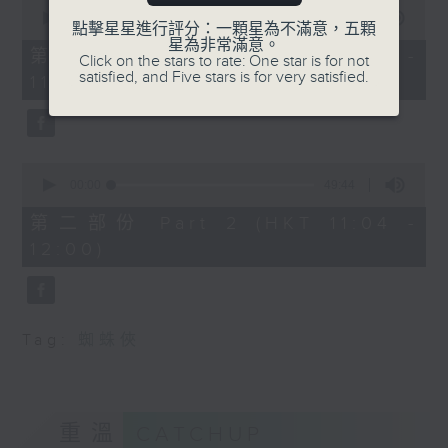
0
seconds
00:00
38:30
點擊星星進行評分：一顆星為不滿意，五顆
of
星為非常滿意。
38
第一部份 Part 1 (HKT 10:20 -
Click on the stars to rate: One star is for not
minutes,
satisfied, and Five stars is for very satisfied.
11:00)
30
seconds
0
seconds
00:00
49:44
of
49
第二部份 Part 2 (HKT 11:04 -
minutes,
12:00)
44
seconds
Tag:
蜘蛛俠
重溫
CATCHUP