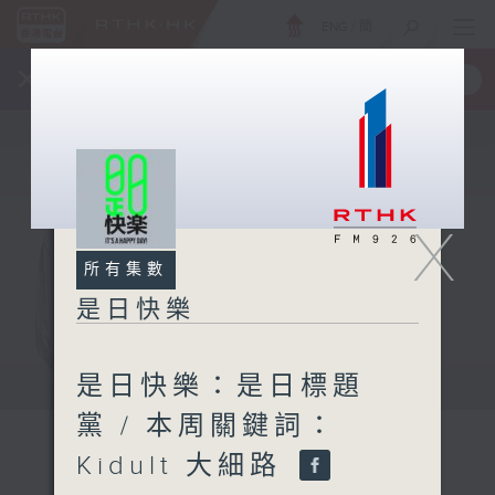
ENG
/
簡
×
全新 RTHK On The Go
取得
一手掌握 RTHK 電台、電視節目
X
所有集數
是日快樂
是日快樂：是日標題
黨 / 本周關鍵詞：
Kidult 大細路