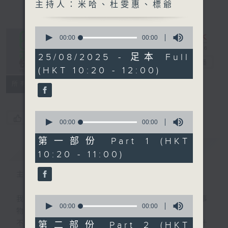
主持人：米哈、杜雯惠、標爺
0
seconds
00:00
00:00
of
0
25/08/2025 - 足本 Full
是日快樂
seconds
電台直播
(HKT 10:20 - 12:00)
所有集數
0
您喜歡這個節目嗎?
seconds
00:00
00:00
of
0
第一部份 Part 1 (HKT
seconds
簡介
GIST
10:20 - 11:00)
主持人：米哈、杜雯惠、標爺
0
我們常常問：十年後，世界將會有什麼新事
seconds
00:00
00:00
物？
of
0
不如，反過來問：十年後，我們還會想把握什
第二部份 Part 2 (HKT