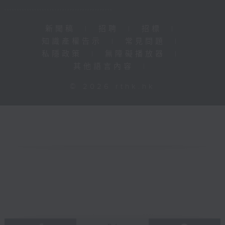
新聞稿
|
招聘
|
招標
|
知識產權告示
|
常見問題
|
私隱政策
|
無障礙播放器
|
其他語言內容
|
© 2026 rthk.hk