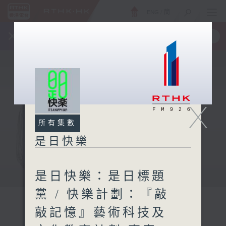
ENG
/
簡
×
全新 RTHK On The Go
取得
一手掌握 RTHK 電台、電視節目
X
所有集數
是日快樂
是日快樂：是日標題
黨 / 快樂計劃：『敲
敲記憶』藝術科技及