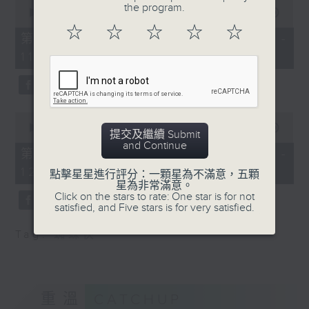
0
the program.
seconds
00:00
38:30
of
☆
☆
☆
☆
☆
38
第一部份 Part 1 (HKT 10:20 -
minutes,
11:00)
30
seconds
0
seconds
00:00
49:44
提交及繼續 Submit
of
and Continue
49
第二部份 Part 2 (HKT 11:04 -
minutes,
12:00)
44
點擊星星進行評分：一顆星為不滿意，五顆
seconds
星為非常滿意。
Click on the stars to rate: One star is for not
satisfied, and Five stars is for very satisfied.
Tag:
蜘蛛俠
重溫
CATCHUP