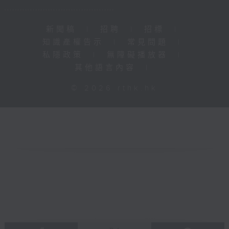
新聞稿
|
招聘
|
招標
|
知識產權告示
|
常見問題
|
私隱政策
|
無障礙播放器
|
其他語言內容
|
© 2026 rthk.hk