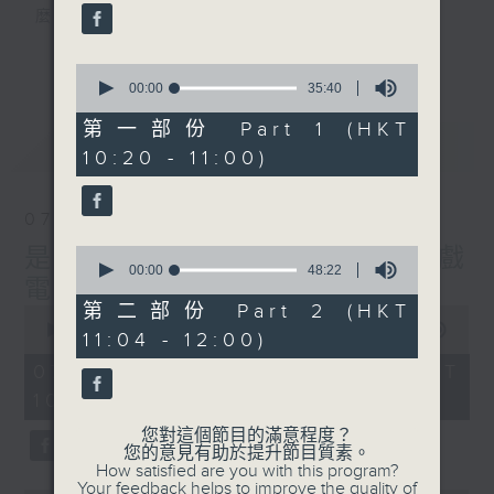
52
麼？
seconds
我們會想把握生活、好奇、快樂。
更多...
沒有一個笑話可以支撐超過五分鐘的笑聲，
0
seconds
00:00
35:40
沒有一個滑稽的動作可以叫人感到由衷的內心
of
幸福，
35
第一部份 Part 1 (HKT
minutes,
最新
LATEST
但是，當我們在日常生活裡找到可以好奇、可
10:20 - 11:00)
40
以聚焦、可以重新理解世界的一事一物，那就
seconds
可以是我們是日快樂的理由。
07/08/2026
0
是日快樂：是日標題黨 / 大戲
seconds
00:00
48:22
電波：蜘蛛俠
of
48
第二部份 Part 2 (HKT
0
minutes,
seconds
00:00
1:28:04
11:04 - 12:00)
22
of
seconds
1
07/08/2026 - 足本 Full (HKT
hour,
10:20 - 12:00)
28
minutes,
您對這個節目的滿意程度？
4
您的意見有助於提升節目質素。
seconds
How satisfied are you with this program?
Your feedback helps to improve the quality of