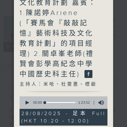
文化教育計劃 嘉賓：
1.陳諾婷Ariene
(「賽馬會『敲敲記
憶』藝術科技及文化
是日快樂
電台直播
教育計劃」的項目經
所有集數
理) 2.關卓峯老師(禮
賢會彭學高紀念中學
您喜歡這個節目嗎?
中國歷史科主任)
簡介
GIST
主持人：米哈、杜雯惠、標爺
主持人：米哈、杜雯惠、標爺
0
seconds
00:00
1:23:52
of
我們常常問：十年後，世界將會有什麼新事
1
28/08/2025 - 足本 Full
hour,
物？
(HKT 10:20 - 12:00)
23
不如，反過來問：十年後，我們還會想把握什
minutes,