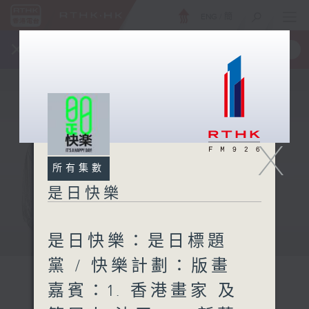
ENG
/
簡
×
全新 RTHK On The Go
取得
一手掌握 RTHK 電台、電視節目
X
所有集數
是日快樂
是日快樂：是日標題
黨 / 快樂計劃：版畫
嘉賓：1. 香港畫家 及