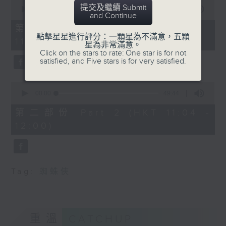
0
提交及繼續 Submit
seconds
00:00
38:30
and Continue
of
38
第一部份 Part 1 (HKT 10:20 -
minutes,
點擊星星進行評分：一顆星為不滿意，五顆
11:00)
30
星為非常滿意。
seconds
Click on the stars to rate: One star is for not
satisfied, and Five stars is for very satisfied.
0
seconds
00:00
49:44
of
49
第二部份 Part 2 (HKT 11:04 -
minutes,
12:00)
44
seconds
Tag:
蜘蛛俠
重溫
CATCHUP