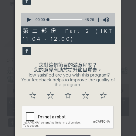
麼？
我們會想把握生活、好奇、快樂。
0
更多...
沒有一個笑話可以支撐超過五分鐘的笑聲，
seconds
00:00
48:26
of
沒有一個滑稽的動作可以叫人感到由衷的內心
48
第二部份 Part 2 (HKT
幸福，
minutes,
11:04 - 12:00)
最新
26
LATEST
但是，當我們在日常生活裡找到可以好奇、可
seconds
以聚焦、可以重新理解世界的一事一物，那就
可以是我們是日快樂的理由。
07/08/2026
您對這個節目的滿意程度？
是日快樂：是日標題黨 / 大戲
您的意見有助於提升節目質素。
How satisfied are you with this program?
電波：蜘蛛俠
Your feedback helps to improve the quality of
the program.
0
seconds
00:00
1:28:04
☆
☆
☆
☆
☆
of
1
07/08/2026 - 足本 Full (HKT
hour,
10:20 - 12:00)
28
minutes,
4
seconds