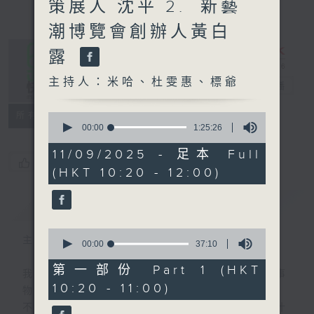
策展人 沈平 2.⁠ ⁠新藝
潮博覽會創辦人黃白
露
主持人：米哈、杜雯惠、標爺
是日快樂
電台直播
所有集數
0
seconds
00:00
1:25:26
of
1
11/09/2025 - 足本 Full
hour,
您喜歡這個節目嗎?
(HKT 10:20 - 12:00)
25
minutes,
26
簡介
GIST
seconds
0
主持人：米哈、杜雯惠、標爺
seconds
00:00
37:10
of
37
第一部份 Part 1 (HKT
我們常常問：十年後，世界將會有什麼新事
minutes,
10:20 - 11:00)
10
物？
seconds
不如，反過來問：十年後，我們還會想把握什