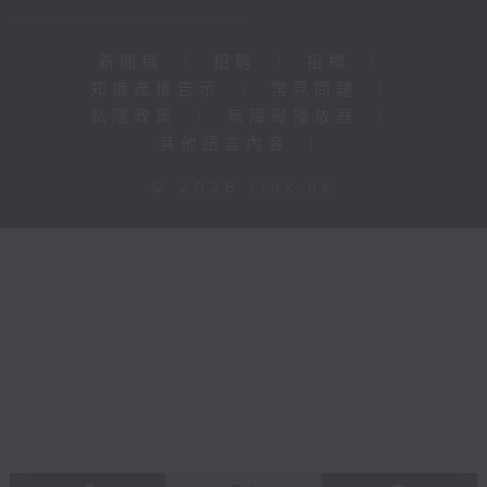
新聞稿
|
招聘
|
招標
|
知識產權告示
|
常見問題
|
私隱政策
|
無障礙播放器
|
其他語言內容
|
© 2026 rthk.hk