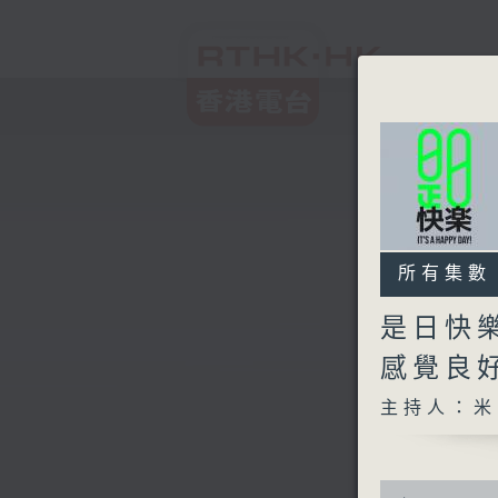
所有集數
是日快
感覺良
主持人：米
0