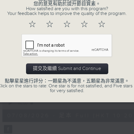
您的意見有助於提升節目質素。
不如，反過來問：十年後，我們還會想把握什
How satisfied are you with this program?
我們會想把握生活、好奇、快樂。
Your feedback helps to improve the quality of the program.
沒有一個笑話可以支撐超過五分鐘的笑聲，
☆
☆
☆
☆
☆
沒有一個滑稽的動作可以叫人感到由衷的內心
但是，當我們在日常生活裡找到可以好奇、
物，那就可以是我們是日快樂的理由。
提交及繼續 Submit and Continue
07/08/2026
點擊星星進行評分：一顆星為不滿意，五顆星為非常滿意。
lick on the stars to rate: One star is for not satisfied, and Five stars 
for very satisfied.
是日快樂：是日標題黨 / 大戲電
0
seconds
00:00
of
1
07/08/2026 - 足本 Full (HKT 10:20 
hour,
28
minutes,
4