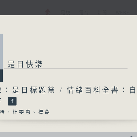
電視
電台
新聞
WEB+
是日快樂
樂：是日標題黨 / 情緒百科全書：
好
哈、杜雯惠、標爺