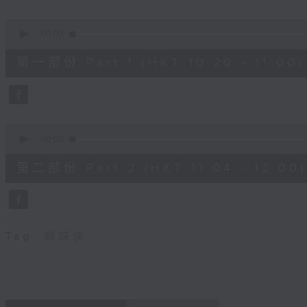
seconds
Volume
90%
0
seconds
00:00
of
38
第一部份 Part 1 (HKT 10:20 - 11:00)
minutes,
30
seconds
Volume
90%
0
seconds
00:00
of
49
第二部份 Part 2 (HKT 11:04 - 12:00)
minutes,
44
seconds
Volume
90%
Tag:
蜘蛛俠