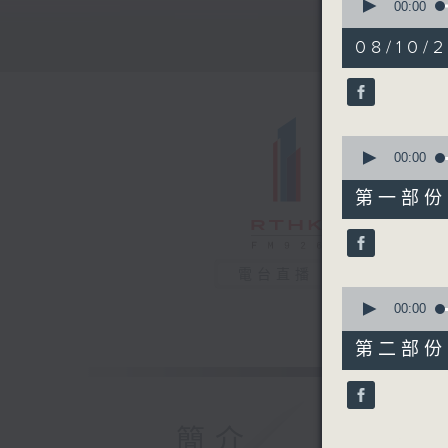
seconds
00:00
of
1
08/10/2
hour,
10
minutes,
9
seconds
90%
0
seconds
00:00
of
20
第一部份 P
minutes,
40
seconds
90%
電台直播
0
seconds
00:00
of
49
第二部份 P
minutes,
39
seconds
90%
簡介