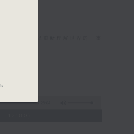
麼？
幸福，
可以聚焦、可以重新理解世界的一事一
is
波：蜘蛛俠
1:28:04
- 12:00)