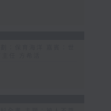
計劃：保育海洋 嘉賓：世
育主任 方希活