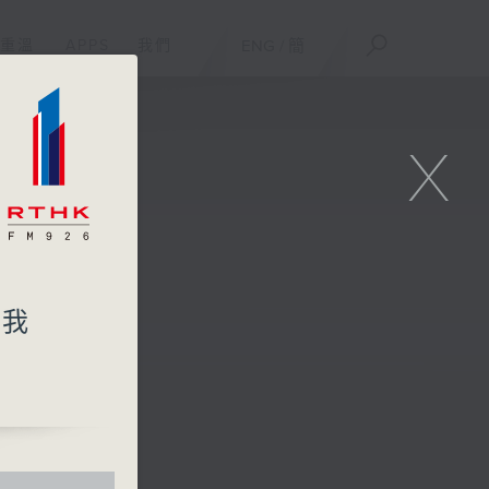
重溫
APPS
我們
ENG
/
簡
X
自我