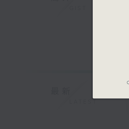
GIST
C
最新
LATEST