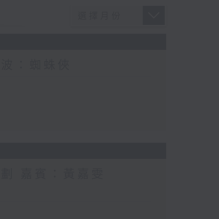
電波：蜘蛛俠
計劃 嘉賓：黃嘉雯