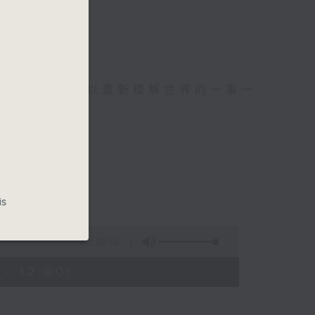
麼？
幸福，
可以聚焦、可以重新理解世界的一事一
is
波：蜘蛛俠
1:35:59
- 12:00)