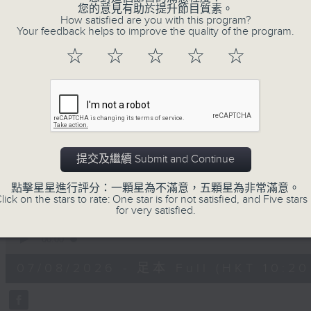
您的意見有助於提升節目質素。
不如，反過來問：十年後，我們還會想把握什
How satisfied are you with this program?
我們會想把握生活、好奇、快樂。
Your feedback helps to improve the quality of the program.
沒有一個笑話可以支撐超過五分鐘的笑聲，
☆
☆
☆
☆
☆
沒有一個滑稽的動作可以叫人感到由衷的內心
但是，當我們在日常生活裡找到可以好奇、
物，那就可以是我們是日快樂的理由。
提交及繼續 Submit and Continue
07/08/2026
點擊星星進行評分：一顆星為不滿意，五顆星為非常滿意。
lick on the stars to rate: One star is for not satisfied, and Five stars 
for very satisfied.
是日快樂：是日標題黨 / 大戲電
0
seconds
00:00
of
1
07/08/2026 - 足本 Full (HKT 10:20 
hour,
35
minutes,
59