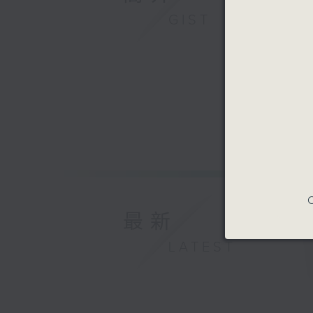
GIST
C
最新
LATEST