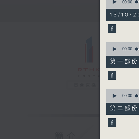
seconds
00:00
of
1
13/10/2
hour,
28
minutes,
28
seconds
90%
0
seconds
00:00
of
38
第一部份 P
minutes,
20
seconds
90%
電台直播
0
seconds
00:00
of
50
第二部份 P
minutes,
18
seconds
90%
簡介