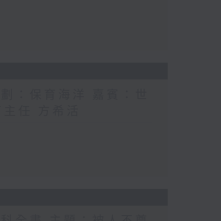
計劃：保育海洋 嘉賓：世
育主任 方希活