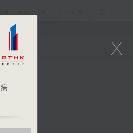
重溫
APPS
我們
ENG
/
簡
X
女病