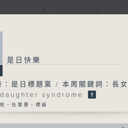
電視
電台
新聞
WEB+
是日快樂
樂：是日標題黨 / 本周關鍵詞：長
 daughter syndrome
哈、杜雯惠、標爺