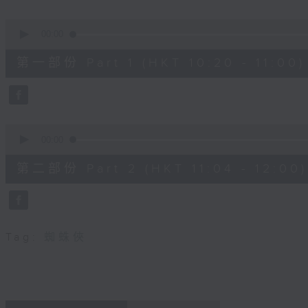
seconds
Volume
90%
0
seconds
00:00
of
40
第一部份 Part 1 (HKT 10:20 - 11:00)
minutes,
0
seconds
Volume
90%
0
seconds
00:00
of
56
第二部份 Part 2 (HKT 11:04 - 12:00)
minutes,
9
seconds
Volume
90%
Tag:
蜘蛛俠