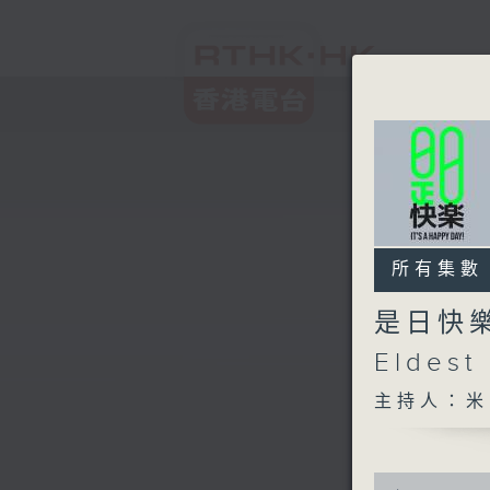
所有集數
是日快
Eldest
主持人：米
0