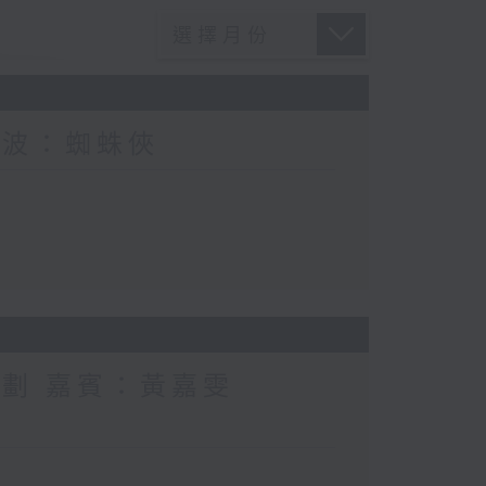
電波：蜘蛛俠
計劃 嘉賓：黃嘉雯