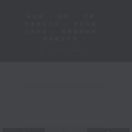
新聞稿
|
招聘
|
招標
|
知識產權告示
|
常見問題
|
私隱政策
|
無障礙播放器
|
其他語言內容
|
© 2026 rthk.hk