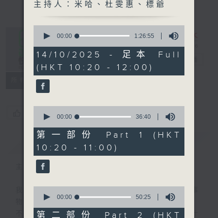
主持人：米哈、杜雯惠、標爺
0
seconds
00:00
1:26:55
of
1
14/10/2025 - 足本 Full
是日快樂
hour,
電台直播
(HKT 10:20 - 12:00)
26
minutes,
所有集數
55
seconds
0
您喜歡這個節目嗎?
seconds
00:00
36:40
of
36
第一部份 Part 1 (HKT
minutes,
簡介
GIST
10:20 - 11:00)
40
seconds
主持人：米哈、杜雯惠、標爺
0
我們常常問：十年後，世界將會有什麼新事
seconds
00:00
50:25
物？
of
50
不如，反過來問：十年後，我們還會想把握什
第二部份 Part 2 (HKT