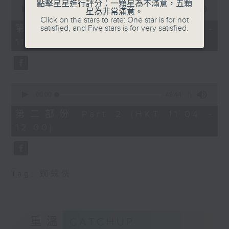
0
點擊星星進行評分：一顆星為不滿意，五顆
seconds
00:00
38:30
星為非常滿意。
of
Click on the stars to rate: One star is for not
38
satisfied, and Five stars is for very satisfied.
第一部份 Part 1 (HKT 10:20 -
minutes,
11:00)
30
seconds
0
seconds
00:00
49:44
of
49
第二部份 Part 2 (HKT 11:04 -
minutes,
12:00)
44
seconds
Tag:
蜘蛛俠
重溫
CATCHUP