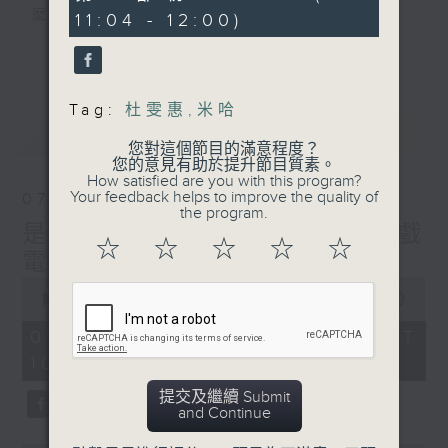
minutes,
麼？
11:04 - 12:00)
25
seconds
我們會想把握生活、好奇、快樂。
更多...
沒有一個笑話可以支撐超過五分鐘的笑聲，
沒有一個滑稽的動作可以叫人感到由衷的內心
Tag:
杜雯惠
,
米哈
幸福，
最新
LATEST
但是，當我們在日常生活裡找到可以好奇、可
您對這個節目的滿意程度？
以聚焦、可以重新理解世界的一事一物，那就
您的意見有助於提升節目質素。
How satisfied are you with this program?
可以是我們是日快樂的理由。
Your feedback helps to improve the quality of
07/08/2026
the program.
是日快樂：是日標題黨 / 大戲
☆
☆
☆
☆
☆
電波：蜘蛛俠
0
seconds
00:00
1:28:04
of
1
07/08/2026 - 足本 Full (HKT
hour,
10:20 - 12:00)
28
minutes,
4
提交及繼續 Submit
seconds
and Continue