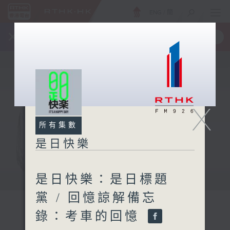
ENG
/
簡
×
全新 RTHK On The Go
取得
一手掌握 RTHK 電台、電視節目
X
所有集數
是日快樂
是日快樂：是日標題
黨 / 回憶諒解備忘
錄：考車的回憶