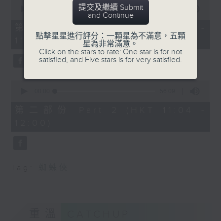
0
提交及繼續 Submit
seconds
00:00
40:00
and Continue
of
40
第一部份 Part 1 (HKT 10:20 -
minutes,
點擊星星進行評分：一顆星為不滿意，五顆
11:00)
0
星為非常滿意。
seconds
Click on the stars to rate: One star is for not
satisfied, and Five stars is for very satisfied.
0
seconds
00:00
56:09
of
56
第二部份 Part 2 (HKT 11:04 -
minutes,
12:00)
9
seconds
Tag:
蜘蛛俠
重溫
CATCHUP