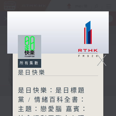
ENG
/
簡
×
全新 RTHK On The Go
取得
一手掌握 RTHK 電台、電視節目
X
所有集數
是日快樂
是日快樂：是日標題
黨 / 情緒百科全書：
主題：戀愛腦 嘉賓：