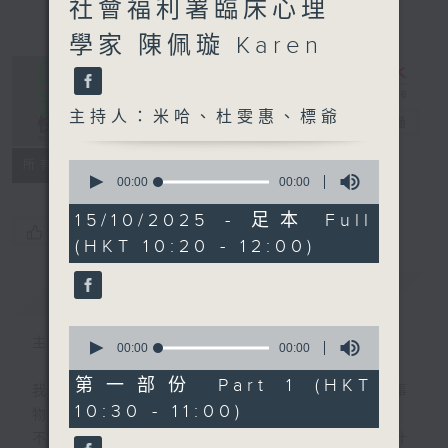
社會福利署臨床心理
學家 陳佩璇 Karen
主持人：米哈、杜雯惠、標爺
是日快樂
電台直播
所有集數
0
seconds
00:00
00:00
of
0
15/10/2025 - 足本 Full
seconds
您喜歡這個節目嗎?
(HKT 10:20 - 12:00)
簡介
GIST
0
主持人：米哈、杜雯惠、標爺
seconds
00:00
00:00
of
0
第一部份 Part 1 (HKT
我們常常問：十年後，世界將會有什麼新事
seconds
10:30 - 11:00)
物？
不如，反過來問：十年後，我們還會想把握什