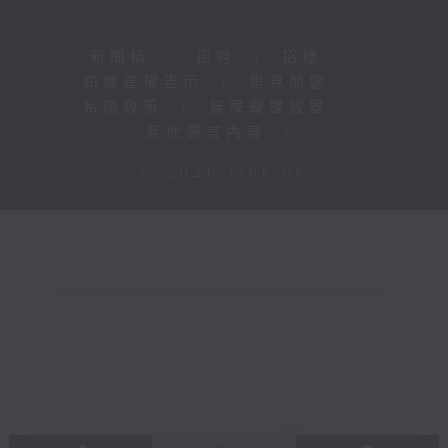
新聞稿
|
招聘
|
招標
|
知識產權告示
|
常見問題
|
私隱政策
|
無障礙播放器
|
其他語言內容
|
© 2026 rthk.hk