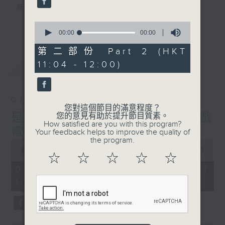
麼？
我們會想把握生活、好奇、快樂。
0
更多...
沒有一個笑話可以支撐超過五分鐘的笑聲，
seconds
00:00
00:00
of
沒有一個滑稽的動作可以叫人感到由衷的內心
0
第二部份 Part 2 (HKT
幸福，
seconds
11:04 - 12:00)
最新
LATEST
但是，當我們在日常生活裡找到可以好奇、可
以聚焦、可以重新理解世界的一事一物，那就
可以是我們是日快樂的理由。
07/08/2026
您對這個節目的滿意程度？
是日快樂：是日標題黨 / 大戲
您的意見有助於提升節目質素。
How satisfied are you with this program?
電波：蜘蛛俠
Your feedback helps to improve the quality of
the program.
0
seconds
00:00
1:35:59
☆
☆
☆
☆
☆
of
1
07/08/2026 - 足本 Full (HKT
hour,
10:20 - 12:00)
35
minutes,
59
seconds