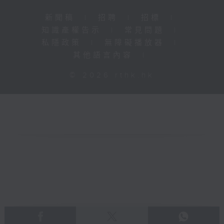
新聞稿
|
招聘
|
招標
|
知識產權告示
|
常見問題
|
私隱政策
|
無障礙播放器
|
其他語言內容
|
© 2026 rthk.hk