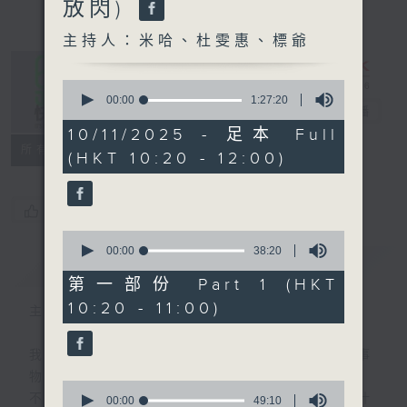
放閃)
主持人：米哈、杜雯惠、標爺
0
seconds
00:00
1:27:20
是日快樂
電台直播
of
1
10/11/2025 - 足本 Full
hour,
所有集數
(HKT 10:20 - 12:00)
27
minutes,
20
seconds
您喜歡這個節目嗎?
0
seconds
00:00
38:20
簡介
GIST
of
38
第一部份 Part 1 (HKT
minutes,
10:20 - 11:00)
20
主持人：米哈、杜雯惠、標爺
seconds
我們常常問：十年後，世界將會有什麼新事
物？
0
不如，反過來問：十年後，我們還會想把握什
seconds
00:00
49:10