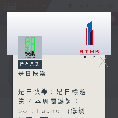
ENG
/
簡
×
全新 RTHK On The Go
取得
一手掌握 RTHK 電台、電視節目
X
所有集數
是日快樂
是日快樂：是日標題
黨 / 本周關鍵詞：
Soft Launch (低調