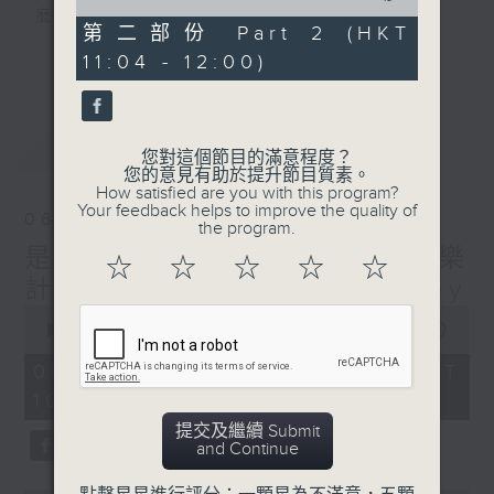
of
麼？
49
第二部份 Part 2 (HKT
我們會想把握生活、好奇、快樂。
minutes,
更多...
11:04 - 12:00)
10
沒有一個笑話可以支撐超過五分鐘的笑聲，
seconds
沒有一個滑稽的動作可以叫人感到由衷的內心
幸福，
最新
LATEST
但是，當我們在日常生活裡找到可以好奇、可
您對這個節目的滿意程度？
您的意見有助於提升節目質素。
以聚焦、可以重新理解世界的一事一物，那就
How satisfied are you with this program?
可以是我們是日快樂的理由。
Your feedback helps to improve the quality of
06/08/2026
the program.
是日快樂：是日標題黨 / 快樂
☆
☆
☆
☆
☆
計劃 嘉賓：黃嘉雯 Carmaney
0
seconds
00:00
1:35:59
of
1
06/08/2026 - 足本 Full (HKT
hour,
10:20 - 12:00)
35
minutes,
提交及繼續 Submit
59
and Continue
seconds