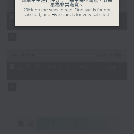
點擊星星進行評分：一顆星為不滿意，五顆
0
星為非常滿意。
seconds
00:00
40:00
Click on the stars to rate: One star is for not
of
satisfied, and Five stars is for very satisfied.
40
第一部份 Part 1 (HKT 10:20 -
minutes,
11:00)
0
seconds
0
seconds
00:00
56:09
of
56
第二部份 Part 2 (HKT 11:04 -
minutes,
12:00)
9
seconds
重溫
CATCHUP