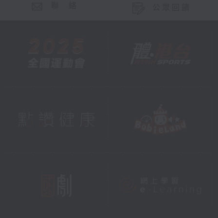
聯 絡
公眾回饋