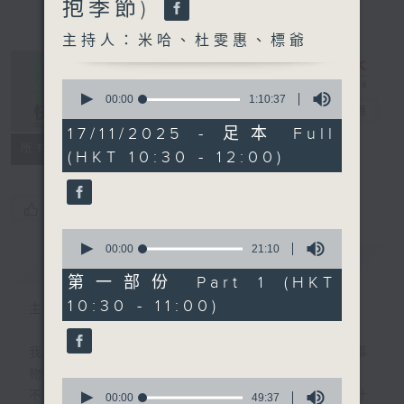
抱季節)
主持人：米哈、杜雯惠、標爺
0
seconds
00:00
1:10:37
是日快樂
電台直播
of
1
17/11/2025 - 足本 Full
hour,
所有集數
(HKT 10:30 - 12:00)
10
minutes,
37
seconds
您喜歡這個節目嗎?
0
seconds
00:00
21:10
簡介
GIST
of
21
第一部份 Part 1 (HKT
minutes,
10:30 - 11:00)
10
主持人：米哈、杜雯惠、標爺
seconds
我們常常問：十年後，世界將會有什麼新事
物？
0
不如，反過來問：十年後，我們還會想把握什
seconds
00:00
49:37