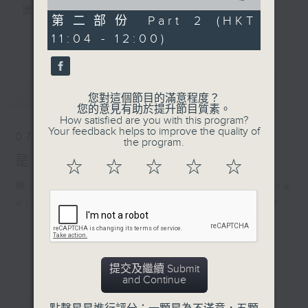
of
麼？
49
第二部份 Part 2 (HKT
我們會想把握生活、好奇、快樂。
minutes,
更多...
11:04 - 12:00)
37
沒有一個笑話可以支撐超過五分鐘的笑聲，
seconds
沒有一個滑稽的動作可以叫人感到由衷的內心
幸福，
最新
LATEST
但是，當我們在日常生活裡找到可以好奇、可
您對這個節目的滿意程度？
您的意見有助於提升節目質素。
以聚焦、可以重新理解世界的一事一物，那就
How satisfied are you with this program?
可以是我們是日快樂的理由。
Your feedback helps to improve the quality of
07/08/2026
the program.
是日快樂
☆
☆
☆
☆
☆
網上直播完畢稍後提供節目重溫。 Archive
will be available after live webcast
提交及繼續 Submit
and Continue
重溫
CATCHUP