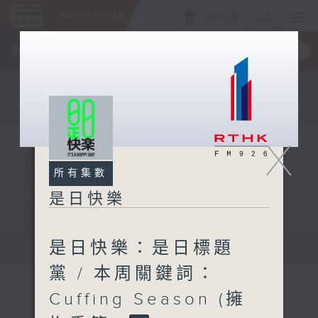
ENG
/
簡
×
全新 RTHK On The Go
取得
一手掌握 RTHK 電台、電視節目
X
所有集數
是日快樂
是日快樂：是日標題
黨 / 本周關鍵詞：
Cuffing Season (擁