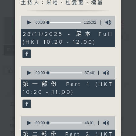
主持人：米哈、杜雯惠、標爺
0
seconds
00:00
1:25:32
of
1
28/11/2025 - 足本 Full
是日快樂
hour,
電台直播
(HKT 10:20 - 12:00)
25
minutes,
所有集數
32
seconds
0
您喜歡這個節目嗎?
seconds
00:00
37:40
of
37
第一部份 Part 1 (HKT
minutes,
簡介
GIST
10:20 - 11:00)
40
seconds
主持人：米哈、杜雯惠、標爺
0
我們常常問：十年後，世界將會有什麼新事
seconds
00:00
48:01
物？
of
48
不如，反過來問：十年後，我們還會想把握什
第二部份 Part 2 (HKT