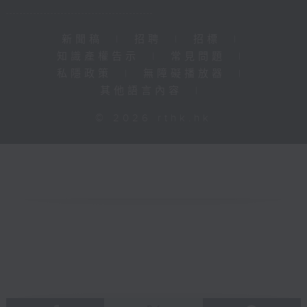
新聞稿
|
招聘
|
招標
|
知識產權告示
|
常見問題
|
私隱政策
|
無障礙播放器
|
其他語言內容
|
© 2026 rthk.hk