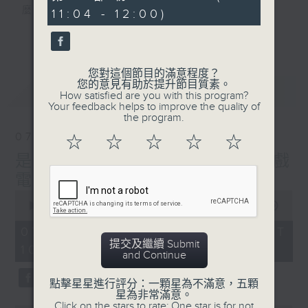
minutes,
麼？
11:04 - 12:00)
1
second
我們會想把握生活、好奇、快樂。
更多...
沒有一個笑話可以支撐超過五分鐘的笑聲，
沒有一個滑稽的動作可以叫人感到由衷的內心
您對這個節目的滿意程度？
幸福，
您的意見有助於提升節目質素。
最新
LATEST
但是，當我們在日常生活裡找到可以好奇、可
How satisfied are you with this program?
Your feedback helps to improve the quality of
以聚焦、可以重新理解世界的一事一物，那就
the program.
可以是我們是日快樂的理由。
07/08/2026
☆
☆
☆
☆
☆
是日快樂：是日標題黨 / 大戲
電波：蜘蛛俠
0
seconds
00:00
1:28:04
of
1
07/08/2026 - 足本 Full (HKT
hour,
提交及繼續 Submit
10:20 - 12:00)
28
and Continue
minutes,
4
seconds
點擊星星進行評分：一顆星為不滿意，五顆
星為非常滿意。
Click on the stars to rate: One star is for not