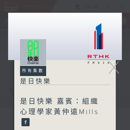
ENG
/
簡
×
全新 RTHK On The Go
取得
一手掌握 RTHK 電台、電視節目
X
所有集數
是日快樂
是日快樂 嘉賓：組織
心理學家黃仲遠Mills