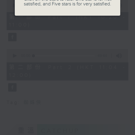
0
satisfied, and Five stars is for very satisfied.
seconds
00:00
38:30
of
38
第一部份 Part 1 (HKT 10:20 -
minutes,
11:00)
30
seconds
0
seconds
00:00
49:44
of
49
第二部份 Part 2 (HKT 11:04 -
minutes,
12:00)
44
seconds
Tag:
蜘蛛俠
重溫
CATCHUP