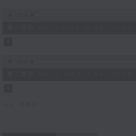
seconds
Volume
90%
0
seconds
00:00
of
38
第一部份 Part 1 (HKT 10:20 - 11:00)
minutes,
30
seconds
Volume
90%
0
seconds
00:00
of
49
第二部份 Part 2 (HKT 11:04 - 12:00)
minutes,
44
seconds
Volume
90%
Tag:
蜘蛛俠