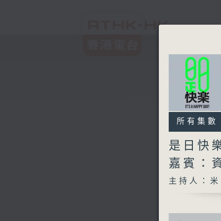
所有集數
是日快
嘉賓：
主持人：米
0