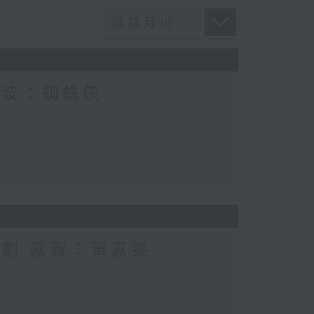
電波：蜘蛛俠
計劃 嘉賓：黃嘉雯