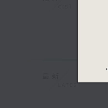
GIST
C
最新
LATEST