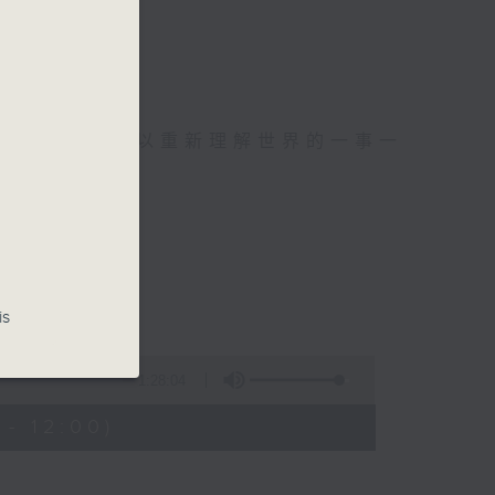
麼？
幸福，
可以聚焦、可以重新理解世界的一事一
is
波：蜘蛛俠
1:28:04
- 12:00)