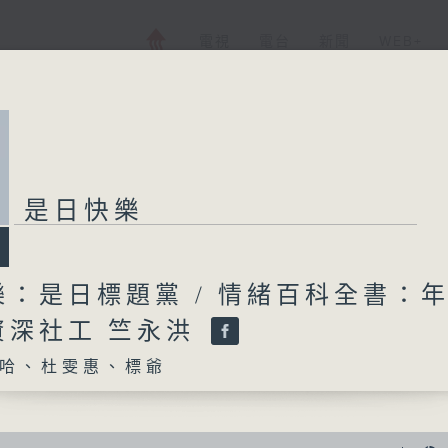
電視
電台
新聞
WEB+
是日快樂
樂：是日標題黨 / 情緒百科全書：
資深社工 竺永洪
哈、杜雯惠、標爺