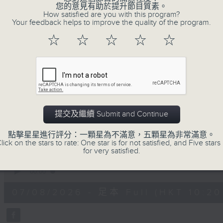
您的意見有助於提升節目質素。
不如，反過來問：十年後，我們還會想把握什
How satisfied are you with this program?
我們會想把握生活、好奇、快樂。
Your feedback helps to improve the quality of the program.
沒有一個笑話可以支撐超過五分鐘的笑聲，
☆
☆
☆
☆
☆
沒有一個滑稽的動作可以叫人感到由衷的內心
但是，當我們在日常生活裡找到可以好奇、
物，那就可以是我們是日快樂的理由。
提交及繼續 Submit and Continue
07/08/2026
點擊星星進行評分：一顆星為不滿意，五顆星為非常滿意。
lick on the stars to rate: One star is for not satisfied, and Five stars 
for very satisfied.
是日快樂：是日標題黨 / 大戲電
0
seconds
00:00
of
1
07/08/2026 - 足本 Full (HKT 10:20 
hour,
28
minutes,
4