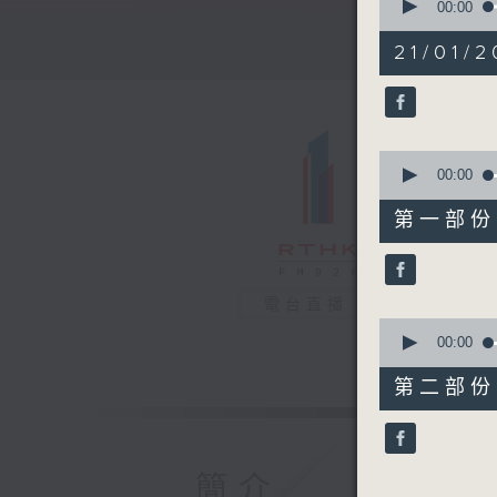
seconds
00:00
of
1
21/01/2
hour,
27
minutes,
49
seconds
90%
0
seconds
00:00
of
37
第一部份 P
minutes,
0
seconds
90%
電台直播
0
seconds
00:00
of
50
第二部份 P
minutes,
58
seconds
90%
簡介