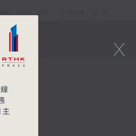
重溫
APPS
我們
ENG
/
簡
X
馬線
務
總主