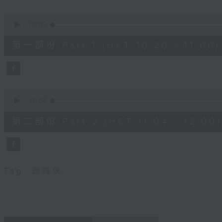
seconds
Volume
90%
0
seconds
00:00
of
38
第一部份 Part 1 (HKT 10:20 - 11:00)
minutes,
30
seconds
Volume
90%
0
seconds
00:00
of
49
第二部份 Part 2 (HKT 11:04 - 12:00)
minutes,
44
seconds
Volume
90%
Tag:
蜘蛛俠