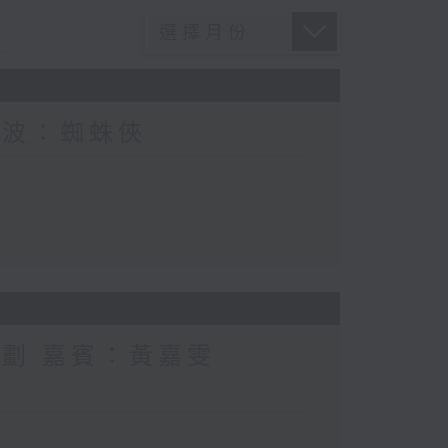
電波：蜘蛛俠
計劃 嘉賓：黃嘉雯