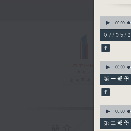
0
seconds
00:00
of
1
07/05/2
hour,
29
minutes,
2
seconds
90%
0
seconds
00:00
of
37
第一部份 P
電台直播
minutes,
30
seconds
90%
0
seconds
00:00
of
51
第二部份 P
minutes,
簡介
42