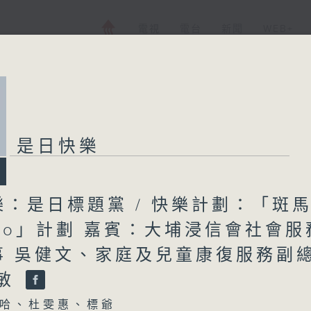
電視
電台
新聞
WEB+
是日快樂
樂：是日標題黨 / 快樂計劃：「斑
aGo」計劃 嘉賓：大埔浸信會社會服
事 吳健文、家庭及兒童康復服務副
希敏
哈、杜雯惠、標爺