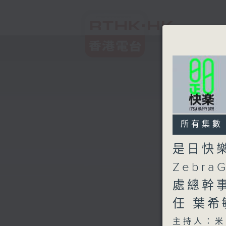
所有集數
是日快
Zebr
處總幹
任 葉
主持人：米