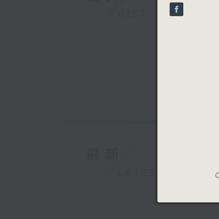
seconds
GIST
90%
最新
LATEST
C