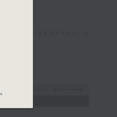
麼？
幸福，
可以聚焦、可以重新理解世界的一事一
波：蜘蛛俠
1:28:04
is
- 12:00)