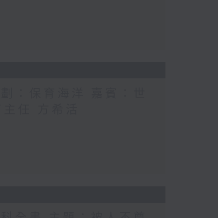
計劃：保育海洋 嘉賓：世
育主任 方希活