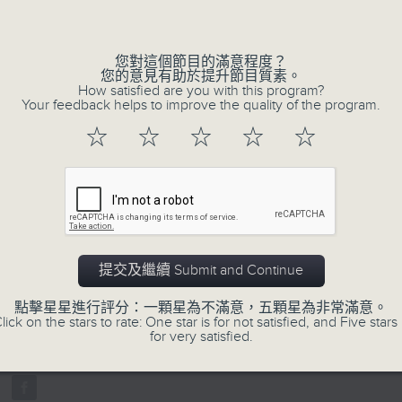
Volume
不如，反過來問：十年後，我們還會想把握什
我們會想把握生活、好奇、快樂。
您對這個節目的滿意程度？
沒有一個笑話可以支撐超過五分鐘的笑聲，
您的意見有助於提升節目質素。
沒有一個滑稽的動作可以叫人感到由衷的內心
How satisfied are you with this program?
Your feedback helps to improve the quality of the program.
但是，當我們在日常生活裡找到可以好奇、
☆
☆
☆
☆
☆
物，那就可以是我們是日快樂的理由。
07/08/2026
提交及繼續 Submit and Continue
是日快樂：是日標題黨 / 大戲電
0
點擊星星進行評分：一顆星為不滿意，五顆星為非常滿意。
seconds
00:00
lick on the stars to rate: One star is for not satisfied, and Five stars 
of
for very satisfied.
1
07/08/2026 - 足本 Full (HKT 10:20 
hour,
28
minutes,
4