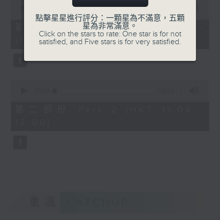
0
seconds
00:00
40:00
of
點擊星星進行評分：一顆星為不滿意，五顆
40
星為非常滿意。
第一部份 Part 1 (HKT 10:20 -
minutes,
Click on the stars to rate: One star is for not
11:00)
0
satisfied, and Five stars is for very satisfied.
seconds
0
seconds
00:00
56:09
of
56
第二部份 Part 2 (HKT 11:04 -
minutes,
12:00)
9
seconds
重溫
CATCHUP