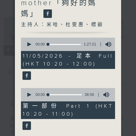
mother「夠好的媽
媽」
主持人：米哈、杜雯惠、標爺
是日快樂
電台直播
0
seconds
00:00
1:27:21
of
所有集數
1
11/05/2026 - 足本 Full
hour,
(HKT 10:20 - 12:00)
27
minutes,
您喜歡這個節目嗎?
21
seconds
簡介
GIST
0
seconds
00:00
36:50
of
主持人：米哈、杜雯惠、標爺
36
第一部份 Part 1 (HKT
minutes,
10:20 - 11:00)
50
我們常常問：十年後，世界將會有什麼新事
seconds
物？
不如，反過來問：十年後，我們還會想把握什