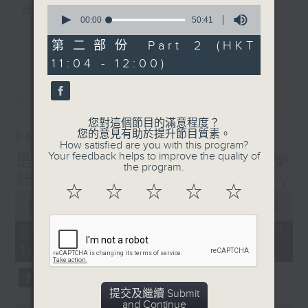
0
麼？
seconds
00:00
50:41
我們會想把握生活、好奇、快樂。
of
更多...
50
沒有一個笑話可以支撐超過五分鐘的笑聲，
第二部份 Part 2 (HKT
minutes,
沒有一個滑稽的動作可以叫人感到由衷的內心
11:04 - 12:00)
41
seconds
幸福，
最新
LATEST
但是，當我們在日常生活裡找到可以好奇、可
以聚焦、可以重新理解世界的一事一物，那就
您對這個節目的滿意程度？
可以是我們是日快樂的理由。
您的意見有助於提升節目質素。
06/08/2026
How satisfied are you with this program?
Your feedback helps to improve the quality of
是日快樂：是日標題黨 / 快樂
the program.
計劃 嘉賓：黃嘉雯 Carmaney
☆
☆
☆
☆
☆
0
seconds
00:00
1:35:59
of
1
06/08/2026 - 足本 Full (HKT
hour,
10:20 - 12:00)
35
minutes,
59
seconds
提交及繼續 Submit
and Continue