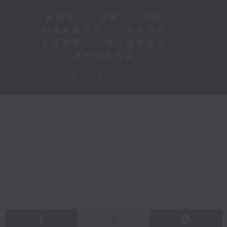
新聞稿
|
招聘
|
招標
|
知識產權告示
|
常見問題
|
私隱政策
|
無障礙播放器
|
其他語言內容
|
© 2026 rthk.hk