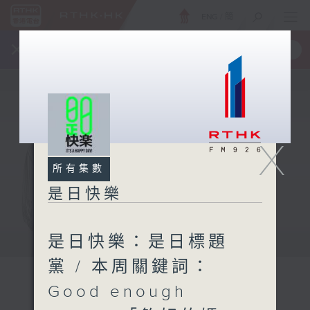
ENG
/
簡
×
全新 RTHK On The Go
取得
一手掌握 RTHK 電台、電視節目
X
所有集數
是日快樂
是日快樂：是日標題
黨 / 本周關鍵詞：
Good enough