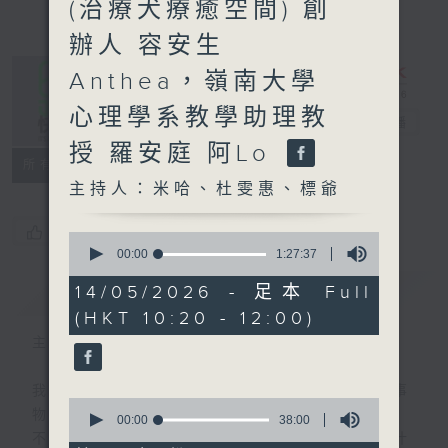
(治療犬療癒空間) 創
辦人 容安生
Anthea，嶺南大學
心理學系教學助理教
是日快樂
電台直播
授 羅安庭 阿Lo
所有集數
主持人：米哈、杜雯惠、標爺
您喜歡這個節目嗎?
0
seconds
00:00
1:27:37
of
1
簡介
GIST
14/05/2026 - 足本 Full
hour,
(HKT 10:20 - 12:00)
27
minutes,
主持人：米哈、杜雯惠、標爺
37
seconds
我們常常問：十年後，世界將會有什麼新事
0
物？
seconds
00:00
38:00
of
不如，反過來問：十年後，我們還會想把握什