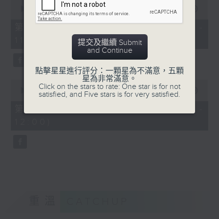
0
seconds
00:00
38:30
of
38
第一部份 Part 1 (HKT 10:20 -
minutes,
11:00)
30
提交及繼續 Submit
seconds
and Continue
點擊星星進行評分：一顆星為不滿意，五顆
星為非常滿意。
0
Click on the stars to rate: One star is for not
seconds
00:00
47:46
satisfied, and Five stars is for very satisfied.
of
47
第二部份 Part 2 (HKT 11:04 -
minutes,
12:00)
46
seconds
重溫
CATCHUP