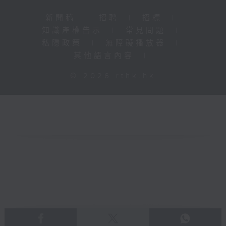
新聞稿
|
招聘
|
招標
|
知識產權告示
|
常見問題
|
私隱政策
|
無障礙播放器
|
其他語言內容
|
© 2026 rthk.hk