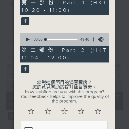
38
第一部份 Part 1 (HKT
麼？
minutes,
10:20 - 11:00)
0
我們會想把握生活、好奇、快樂。
更多...
seconds
沒有一個笑話可以支撐超過五分鐘的笑聲，
沒有一個滑稽的動作可以叫人感到由衷的內心
幸福，
0
最新
LATEST
但是，當我們在日常生活裡找到可以好奇、可
seconds
00:00
49:46
of
以聚焦、可以重新理解世界的一事一物，那就
49
第二部份 Part 2 (HKT
可以是我們是日快樂的理由。
minutes,
11:04 - 12:00)
06/08/2026
46
seconds
是日快樂：是日標題黨 / 快樂
計劃 嘉賓：黃嘉雯 Carmaney
0
您對這個節目的滿意程度？
seconds
00:00
1:26:06
您的意見有助於提升節目質素。
of
How satisfied are you with this program?
1
Your feedback helps to improve the quality of
06/08/2026 - 足本 Full (HKT
hour,
the program.
10:20 - 12:00)
26
minutes,
☆
☆
☆
☆
☆
6
seconds