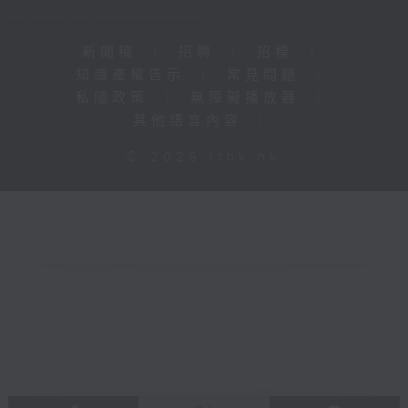
新聞稿
|
招聘
|
招標
|
知識產權告示
|
常見問題
|
私隱政策
|
無障礙播放器
|
其他語言內容
|
© 2026 rthk.hk