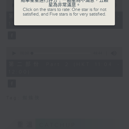
點擊星星進行評分：一顆星為不滿意，五顆
0
星為非常滿意。
seconds
00:00
38:30
Click on the stars to rate: One star is for not
of
satisfied, and Five stars is for very satisfied.
38
第一部份 Part 1 (HKT 10:20 -
minutes,
11:00)
30
seconds
0
seconds
00:00
49:44
of
49
第二部份 Part 2 (HKT 11:04 -
minutes,
12:00)
44
seconds
Tag:
蜘蛛俠
重溫
CATCHUP