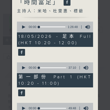
「時間富足」
主持人：米哈、杜雯惠、標爺
0
seconds
00:00
1:26:48
是日快樂
電台直播
of
1
18/05/2026 - 足本 Full
hour,
所有集數
(HKT 10:20 - 12:00)
26
minutes,
48
seconds
您喜歡這個節目嗎?
0
seconds
00:00
37:10
簡介
GIST
of
37
第一部份 Part 1 (HKT
minutes,
10:20 - 11:00)
10
主持人：米哈、杜雯惠、標爺
seconds
我們常常問：十年後，世界將會有什麼新事
物？
0
不如，反過來問：十年後，我們還會想把握什
seconds
00:00
49:48