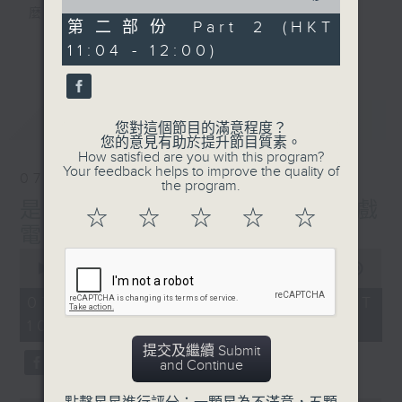
of
麼？
49
第二部份 Part 2 (HKT
我們會想把握生活、好奇、快樂。
minutes,
更多...
11:04 - 12:00)
48
沒有一個笑話可以支撐超過五分鐘的笑聲，
seconds
沒有一個滑稽的動作可以叫人感到由衷的內心
幸福，
最新
LATEST
但是，當我們在日常生活裡找到可以好奇、可
您對這個節目的滿意程度？
您的意見有助於提升節目質素。
以聚焦、可以重新理解世界的一事一物，那就
How satisfied are you with this program?
可以是我們是日快樂的理由。
Your feedback helps to improve the quality of
07/08/2026
the program.
是日快樂：是日標題黨 / 大戲
☆
☆
☆
☆
☆
電波：蜘蛛俠
0
seconds
00:00
1:28:04
of
1
07/08/2026 - 足本 Full (HKT
hour,
10:20 - 12:00)
28
minutes,
提交及繼續 Submit
4
and Continue
seconds