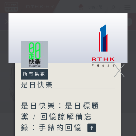
ENG
/
簡
×
全新 RTHK On The Go
取得
一手掌握 RTHK 電台、電視節目
X
所有集數
是日快樂
是日快樂：是日標題
黨 / 回憶諒解備忘
錄：手錶的回憶