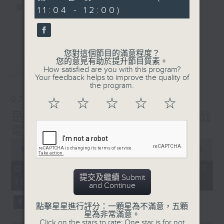
minutes,
麼？
11:04 - 12:00)
50
seconds
我們會想把握生活、好奇、快樂。
更多...
沒有一個笑話可以支撐超過五分鐘的笑聲，
沒有一個滑稽的動作可以叫人感到由衷的內心
您對這個節目的滿意程度？
幸福，
您的意見有助於提升節目質素。
最新
LATEST
但是，當我們在日常生活裡找到可以好奇、可
How satisfied are you with this program?
Your feedback helps to improve the quality of
以聚焦、可以重新理解世界的一事一物，那就
the program.
可以是我們是日快樂的理由。
07/08/2026
☆
☆
☆
☆
☆
是日快樂：是日標題黨 / 大戲
電波：蜘蛛俠
0
seconds
00:00
1:35:59
of
1
07/08/2026 - 足本 Full (HKT
hour,
提交及繼續 Submit
10:20 - 12:00)
35
and Continue
minutes,
59
seconds
點擊星星進行評分：一顆星為不滿意，五顆
星為非常滿意。
Click on the stars to rate: One star is for not