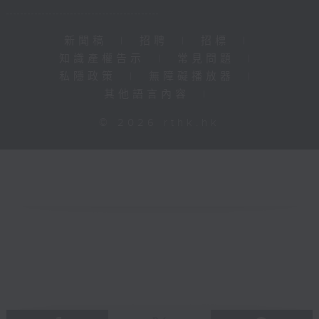
新聞稿
|
招聘
|
招標
|
知識產權告示
|
常見問題
|
私隱政策
|
無障礙播放器
|
其他語言內容
|
© 2026 rthk.hk