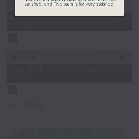
0
satisfied, and Five stars is for very satisfied.
seconds
00:00
40:00
of
40
第一部份 Part 1 (HKT 10:20 -
minutes,
11:00)
0
seconds
0
seconds
00:00
56:09
of
56
第二部份 Part 2 (HKT 11:04 -
minutes,
12:00)
9
seconds
Tag:
蜘蛛俠
重溫
CATCHUP